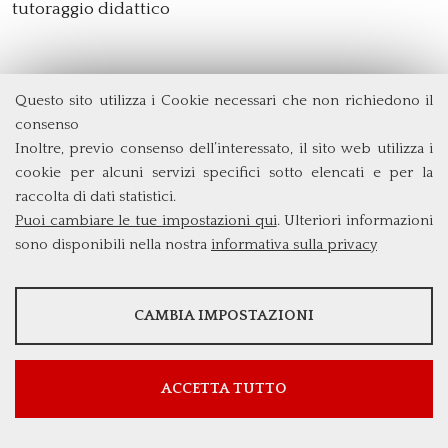
tutoraggio didattico
Questo sito utilizza i Cookie necessari che non richiedono il
giovedì
24 aprile 2025
consenso
B.A.&E. - assegnazione venti premi a
Inoltre, previo consenso dell’interessato, il sito web utilizza i
studenti meritevoli
cookie per alcuni servizi specifici sotto elencati e per la
raccolta di dati statistici.
aggiudicazione premi - verbale - pubblicazione
Puoi cambiare le tue impostazioni qui
. Ulteriori informazioni
24.4.2025
sono disponibili nella nostra
informativa sulla privacy
mercoledì
23 aprile 2025
STATISTICHE
Avviso di vacanza nell'interesse del corso
CAMBIA IMPOSTAZIONI
Strumenti statistici che raccolgono dati anonimi sull'utilizzo e la
di laurea in Global Governance a.a. 2025-
funzionalità del sito web.
2026 (scadenza 3 maggio 2025)
Mostra maggiori informazioni
ACCETTA TUTTO
Google Analytics
SERVIZI FACOLTATVI