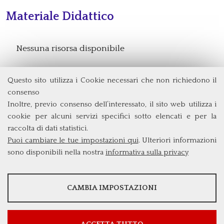
Materiale Didattico
Nessuna risorsa disponibile
Questo sito utilizza i Cookie necessari che non richiedono il
consenso
Dipartimento di Management e Diritto
Inoltre, previo consenso dell’interessato, il sito web utilizza i
Università degli Studi di Roma
Tor Vergata
cookie per alcuni servizi specifici sotto elencati e per la
Via Columbia, 2
raccolta di dati statistici.
00133 Rome (Italy)
Puoi cambiare le tue impostazioni qui
. Ulteriori informazioni
segreteria@dmd.uniroma2.it
sono disponibili nella nostra
informativa sulla privacy
STATISTICHE
CAMBIA IMPOSTAZIONI
Strumenti statistici che raccolgono dati anonimi sull'utilizzo e la
funzionalità del sito web.
Mostra maggiori informazioni