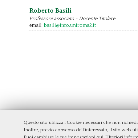
Roberto Basili
Professore associato - Docente Titolare
email:
basili@info.uniroma2.it
Questo sito utilizza i Cookie necessari che non richie
Dipartimento di Management e Diritto
Inoltre, previo consenso dell’interessato, il sito web util
Università degli Studi di Roma
Tor Ve
Puoi cambiare le tue impostazioni qui
. Ulteriori infor
Via Columbia, 2