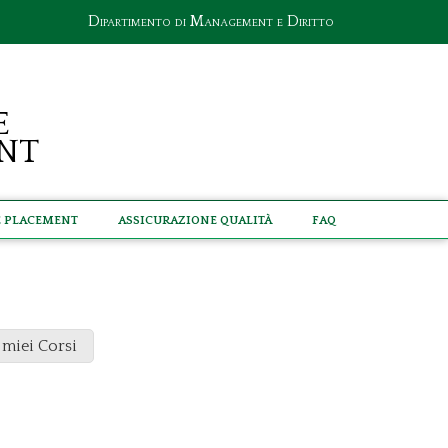
Dipartimento di Management e Diritto
e
nt
e Placement
Assicurazione Qualità
Faq
 miei Corsi