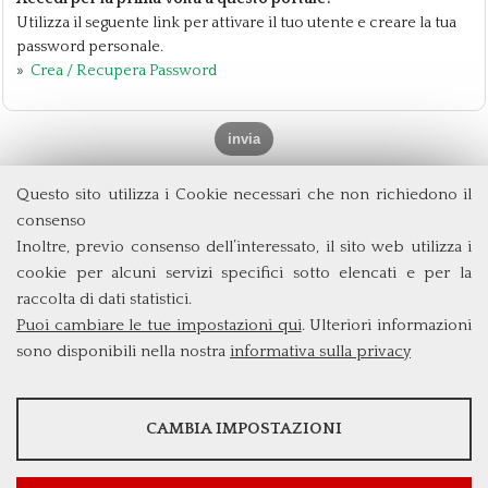
Utilizza il seguente link per attivare il tuo utente e creare la tua
password personale.
»
Crea / Recupera Password
Questo sito utilizza i Cookie necessari che non richiedono il
Dipartimento di Management e Diritto
consenso
Università degli Studi di Roma
Tor Vergata
Inoltre, previo consenso dell’interessato, il sito web utilizza i
Via Columbia, 2
cookie per alcuni servizi specifici sotto elencati e per la
00133 Roma (Italia)
raccolta di dati statistici.
Tel. +39 06 7259 5572/5425
Puoi cambiare le tue impostazioni qui
. Ulteriori informazioni
triennio@clem.uniroma2.it
sono disponibili nella nostra
informativa sulla privacy
STATISTICHE
CAMBIA IMPOSTAZIONI
Strumenti statistici che raccolgono dati anonimi sull'utilizzo e la
funzionalità del sito web.