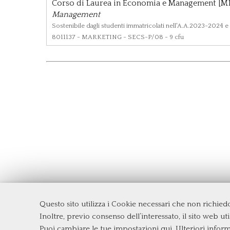
Corso di Laurea in Economia e Management [M1
Management
Sostenibile dagli studenti immatricolati nell'A.A.2023-2024 e
8011137
- MARKETING - SECS-P/08 - 9 cfu
Questo sito utilizza i Cookie necessari che non richie
Dipartimento di Management e Diritto
Inoltre, previo consenso dell’interessato, il sito web util
Università degli Studi di Roma
Tor Ve
Puoi cambiare le tue impostazioni qui
. Ulteriori infor
Via Columbia, 2