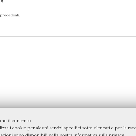
8]
 precedenti.
dono il consenso
izza i cookie per alcuni servizi specifici sotto elencati e per la raccol
rgata
mazioni sono disponibili nella nostra
informativa sulla privacy