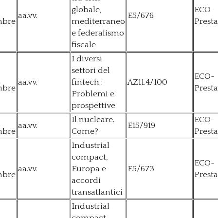
globale,
ECO-
aa.vv.
E5/676
mbre
mediterraneo
Presta
e federalismo
fiscale
I diversi
settori del
ECO-
aa.vv.
fintech :
AZ11.4/100
mbre
Presta
Problemi e
prospettive
Il nucleare.
ECO-
aa.vv.
E15/919
mbre
Come?
Presta
Industrial
compact,
ECO-
aa.vv.
Europa e
E5/673
mbre
Presta
accordi
transatlantici
Industrial
compact,