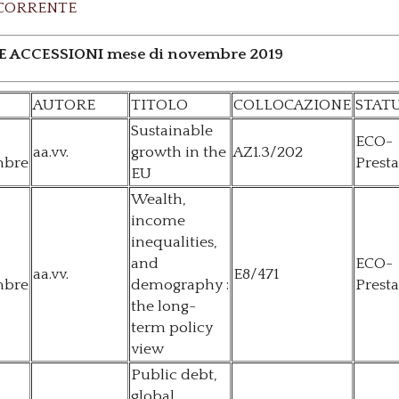
CORRENTE
 ACCESSIONI mese di novembre 2019
AUTORE
TITOLO
COLLOCAZIONE
STAT
Sustainable
ECO-
aa.vv.
growth in the
AZ1.3/202
mbre
Presta
EU
Wealth,
income
inequalities,
and
ECO-
aa.vv.
E8/471
mbre
demography :
Presta
the long-
term policy
view
Public debt,
global