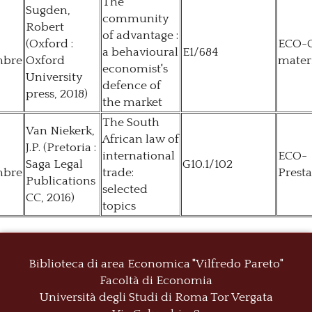
The
Sugden,
community
Robert
of advantage :
(Oxford :
ECO-C
a behavioural
E1/684
mbre
Oxford
mater
economist's
University
defence of
press, 2018)
the market
The South
Van Niekerk,
African law of
J.P. (Pretoria :
international
ECO-
Saga Legal
G10.1/102
mbre
trade:
Presta
Publications
selected
CC, 2016)
topics
Biblioteca di area Economica "Vilfredo Pareto"
Facoltà di Economia
Università degli Studi di Roma
Tor Vergata