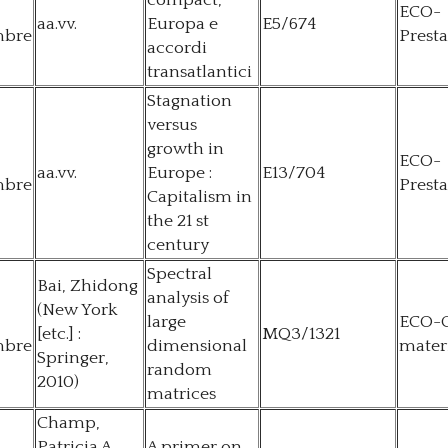
ECO-
aa.vv.
Europa e
E5/674
mbre
Presta
accordi
transatlantici
Stagnation
versus
growth in
ECO-
aa.vv.
Europe :
E13/704
mbre
Presta
Capitalism in
the 21 st
century
Spectral
Bai, Zhidong
analysis of
(New York
large
ECO-C
[etc.] :
MQ3/1321
mbre
dimensional
mater
Springer,
random
2010)
matrices
Champ,
Patricia A.
A primer on