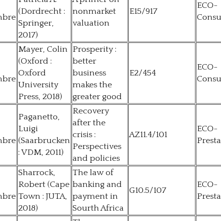
ECO-
(Dordrecht :
nonmarket
E15/917
mbre
Consu
Springer,
valuation
2017)
Mayer, Colin
Prosperity :
(Oxford :
better
ECO-
Oxford
business
E2/454
mbre
Consu
University
makes the
Press, 2018)
greater good
Recovery
Paganetto,
after the
Luigi
ECO-
crisis :
AZ11.4/101
mbre
(Saarbrucken
Presta
Perspectives
: VDM, 2011)
and policies
Sharrock,
The law of
Robert (Cape
banking and
ECO-
G10.5/107
mbre
Town : JUTA,
payment in
Presta
2018)
Sourth Africa