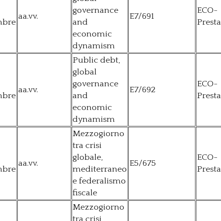
governance
ECO-
aa.vv.
E7/691
mbre
and
Presta
economic
dynamism
Public debt,
global
governance
ECO-
aa.vv.
E7/692
mbre
and
Presta
economic
dynamism
Mezzogiorno
tra crisi
globale,
ECO-
aa.vv.
E5/675
mbre
mediterraneo
Presta
e federalismo
fiscale
Mezzogiorno
tra crisi