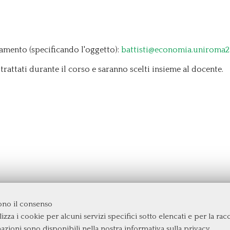
ntamento (specificando l'oggetto):
battisti@economia.uniroma2.
rattati durante il corso e saranno scelti insieme al docente.
dono il consenso
izza i cookie per alcuni servizi specifici sotto elencati e per la raccol
rgata
mazioni sono disponibili nella nostra
informativa sulla privacy