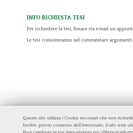
Info richiesta tesi
Per richiedere la tesi, fissare via e.mail un appu
Le tesi consisteranno nel commentare argomenti t
Questo sito utilizza i Cookie necessari che non richie
Dipartimento di Management e Diritto
Inoltre, previo consenso dell’interessato, il sito web util
Università degli Studi di Roma
Tor Ve
Puoi cambiare le tue impostazioni qui
. Ulteriori infor
Via Columbia, 2