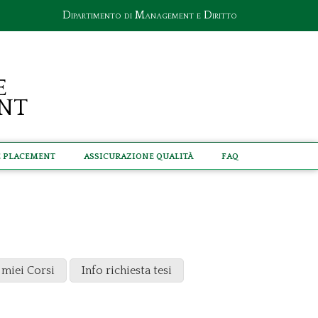
Dipartimento di Management e Diritto
e
nt
e Placement
Assicurazione Qualità
Faq
 miei Corsi
Info richiesta tesi