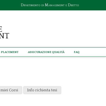
Dipartimento di Management e Diritto
e
nt
e Placement
Assicurazione Qualità
Faq
 miei Corsi
Info richiesta tesi