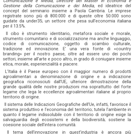
Comunicazione e Media, Direttore del Master in Economia e
Gestione della Comunicazione e dei Media,
ed ideatrice del
concept del seminario insieme a Paola Cambria. Le imprese
registrate sono più di 800.000 e di queste oltre 50.000 sono
guidate da under35; un settore che pesa sull’economia italiana
per il 13.5%.
Il cibo è strumento identitario, metafora sociale e morale,
strumento comunitario e di socializzazione ma anche linguaggio,
codice di comunicazione, oggetto di scambio culturale,
tradizione ed innovazione. E’ una vera fonte di «country
branding» per il nostro paese, oltre ad essere uno dei pochi
settori, insieme all’arte e poco altro, in grado di coniugare insieme
etica, morale, esperienzialità e piacere.
L’Italia è il Paese europeo con il maggior numero di prodotti
agroalimentari a denominazione di origine e a indicazione
geografica riconosciuti dall’UE, ulteriore dimostrazione della
grande qualità delle nostre produzioni ma soprattutto del forte
legame che lega le eccellenze agroalimentari italiane al proprio
territorio di origine.
Il sistema delle Indicazioni Geografiche dell’Ue, infatti, favorisce il
sistema produttivo e l’economia del territorio; tutela l’ambiente in
quanto il legame indissolubile con il territorio di origine esige la
salvaguardia degli ecosistemi e della biodiversità; sostiene la
coesione sociale dell’intera comunità.
Il tema dell’innovazione in quest’industria è ancora più