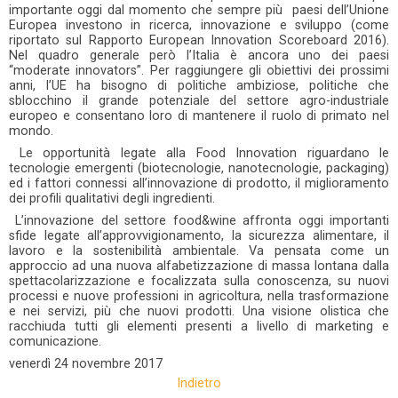
importante oggi dal momento che sempre più paesi dell’Unione
Europea investono in ricerca, innovazione e sviluppo (come
riportato sul Rapporto European Innovation Scoreboard 2016).
Nel quadro generale però l’Italia è ancora uno dei paesi
“moderate innovators”. Per raggiungere gli obiettivi dei prossimi
anni, l’UE ha bisogno di politiche ambiziose, politiche che
sblocchino il grande potenziale del settore agro-industriale
europeo e consentano loro di mantenere il ruolo di primato nel
mondo.
Le opportunità legate alla Food Innovation riguardano le
tecnologie emergenti (biotecnologie, nanotecnologie, packaging)
ed i fattori connessi all’innovazione di prodotto, il miglioramento
dei profili qualitativi degli ingredienti.
L’innovazione del settore food&wine affronta oggi importanti
sfide legate all’approvvigionamento, la sicurezza alimentare, il
lavoro e la sostenibilità ambientale. Va pensata come un
approccio ad una nuova alfabetizzazione di massa lontana dalla
spettacolarizzazione e focalizzata sulla conoscenza, su nuovi
processi e nuove professioni in agricoltura, nella trasformazione
e nei servizi, più che nuovi prodotti. Una visione olistica che
racchiuda tutti gli elementi presenti a livello di marketing e
comunicazione.
venerdì
24 novembre 2017
Indietro