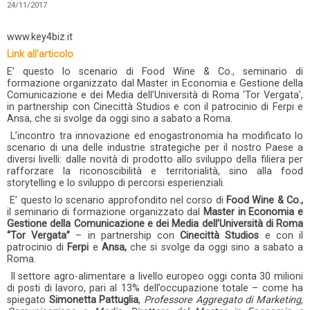
24/11/2017
www.key4biz.it
Link all'articolo
E’ questo lo scenario di Food Wine & Co., seminario di
formazione organizzato dal Master in Economia e Gestione della
Comunicazione e dei Media dell’Università di Roma 'Tor Vergata',
in partnership con Cinecittà Studios e con il patrocinio di Ferpi e
Ansa, che si svolge da oggi sino a sabato a Roma.
L’incontro tra innovazione ed enogastronomia ha modificato lo
scenario di una delle industrie strategiche per il nostro Paese a
diversi livelli: dalle novità di prodotto allo sviluppo della filiera per
rafforzare la riconoscibilità e territorialità, sino alla food
storytelling e lo sviluppo di percorsi esperienziali.
E’ questo lo scenario approfondito nel corso di
Food Wine & Co.,
il seminario di formazione organizzato dal
Master in Economia e
Gestione della Comunicazione e dei Media dell’Università di Roma
“Tor Vergata”
– in partnership con
Cinecittà Studios
e con il
patrocinio di
Ferpi
e
Ansa,
che si svolge da oggi sino a sabato a
Roma.
Il settore agro-alimentare a livello europeo oggi conta 30 milioni
di posti di lavoro, pari al 13% dell’occupazione totale – come ha
spiegato
Simonetta Pattuglia
,
Professore Aggregato di Marketing,