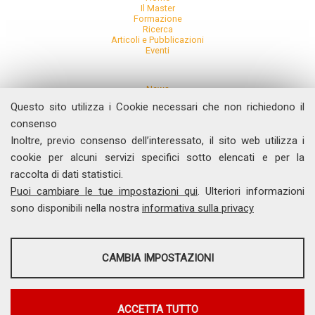
Il Master
Formazione
Ricerca
Articoli e Pubblicazioni
Eventi
News
Comunicati Stampa
Questo sito utilizza i Cookie necessari che non richiedono il
Dicono di noi
Contatti
consenso
I Video del Master
Inoltre, previo consenso dell’interessato, il sito web utilizza i
cookie per alcuni servizi specifici sotto elencati e per la
Dipartimento di Management e Diritto
raccolta di dati statistici.
Università degli Studi di Roma "Tor Vergata"
Facoltà di Economia, Via Columbia, 2 - 00133 Roma
Puoi cambiare le tue impostazioni qui
. Ulteriori informazioni
comunicamedia@economia.uniroma2.it
Tel. 06 7259.5522
sono disponibili nella nostra
informativa sulla privacy
Direttrice del Master
Prof. Aggr. Simonetta Pattuglia
STATISTICHE
CAMBIA IMPOSTAZIONI
Program Manager
Dott.ssa Francesca Romana Gelosia
Strumenti statistici che raccolgono dati anonimi sull'utilizzo e la
funzionalità del sito web.
Master Universitario in Economia e Management della Comunicazione e dei
Mostra maggiori informazioni
ACCETTA TUTTO
Media