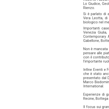
Lo Giudice, Geo
Rienzo.
Si è parlato di 
Vera Leotta, di
biologico nel m
Importanti case
Venezia Giulia,
Contemporary A
Gabellone, Botte
Non è mancata un
pensare alle pi
con il contribut
l’importante ru
Infine Eventi e 
che è stato anch
presentato dal D
Marco Bisdomini,
International.
Esperienze di g
Recine, Bottega 
Il focus sui gra