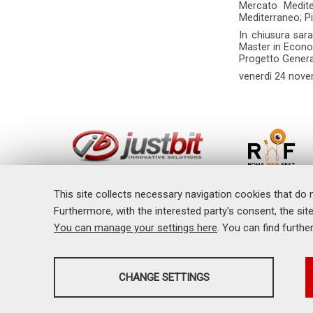
Mercato Medite
Mediterraneo; Pie
In chiusura sara
Master in Econom
Progetto Genera
venerdì
24 nove
This site collects necessary navigation cookies that do 
Home
Furthermore, with the interested party's consent, the site
Il Master
Formazione
You can manage your settings here
. You can find furthe
Ricerca
Articoli e Pubblicazioni
Eventi
ANALYSES
CHANGE SETTINGS
M
Tools that collect anonymous data about website usage and
functionality. We use this information to improve our