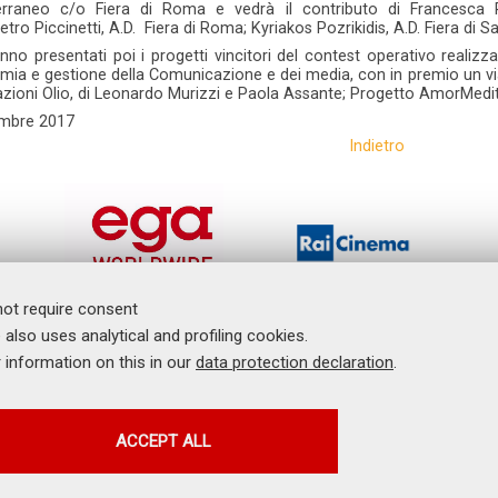
rraneo c/o Fiera di Roma e vedrà il contributo di Francesca R
tro Piccinetti, A.D. Fiera di Roma; Kyriakos Pozrikidis, A.D. Fiera di S
nno presentati poi i progetti vincitori del contest operativo realiz
ia e gestione della Comunicazione e dei media, con in premio un viag
zioni Olio, di Leonardo Murizzi e Paola Assante; Progetto AmorMedite
mbre 2017
Indietro
not require consent
News
 also uses analytical and profiling cookies.
Comunicati Stampa
Dicono di noi
r information on this in our
data protection declaration
.
Contatti
I Video del Master
PROFILING COOKIES
ACCEPT ALL
aster Universitario in Economia e Management della Comunicazione e dei Med
These cookies are used to enable third-party services that
copyright © 2026 - All rights reserved
involve profiling. They are indispensable in order to be able to