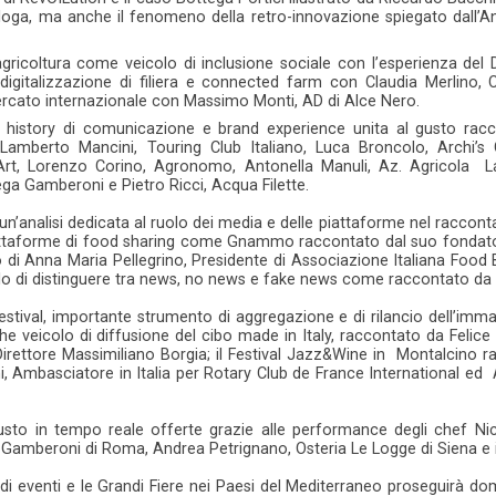
loga, ma anche il fenomeno della retro-innovazione spiegato dall’Ant
agricoltura come veicolo di inclusione sociale con l’esperienza del 
 digitalizzazione di filiera e connected farm con Claudia Merlino, C
ercato internazionale con Massimo Monti, AD di Alce Nero.
 history di comunicazione e brand experience unita al gusto racc
 Lamberto Mancini, Touring Club Italiano, Luca Broncolo, Archi’
rt, Lorenzo Corino, Agronomo, Antonella Manuli, Az. Agricola La
ga Gamberoni e Pietro Ricci, Acqua Filette.
’analisi dedicata al ruolo dei media e delle piattaforme nel raccont
attaforme di food sharing come Gnammo raccontato dal suo fondatore
o di Anna Maria Pellegrino, Presidente di Associazione Italiana Food
olo di distinguere tra news, no news e fake news come raccontato da
Festival, importante strumento di aggregazione e di rilancio dell’immag
e veicolo di diffusione del cibo made in Italy, raccontato da Felice 
irettore Massimiliano Borgia; il Festival Jazz&Wine in Montalcino ra
 Ambasciatore in Italia per Rotary Club de France International ed A
usto in tempo reale offerte grazie alle performance degli chef Nico
Gamberoni di Roma, Andrea Petrignano, Osteria Le Logge di Siena e il 
ndi eventi e le Grandi Fiere nei Paesi del Mediterraneo proseguirà dom