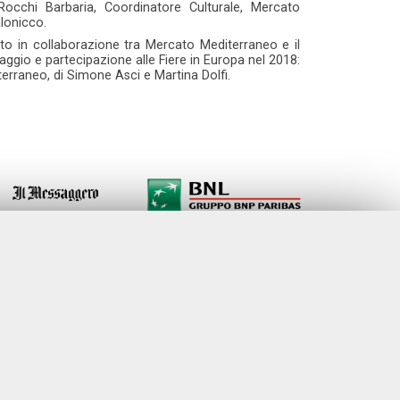
occhi Barbaria, Coordinatore Culturale, Mercato
alonicco.
zato in collaborazione tra Mercato Mediterraneo e il
gio e partecipazione alle Fiere in Europa nel 2018:
rraneo, di Simone Asci e Martina Dolfi.
Università degli Studi di Roma "Tor Vergata"
Facoltà di Economia, Via Columbia, 2 - 00133 Roma
Tel. 06 7259.5522 - Fax 06 7259.5504
comunicamedia@economia.uniroma2.it
MANDATORY COOKIE
ia
Tools that enable essential services and functions, including
identity verification, service continuity, and site security. This