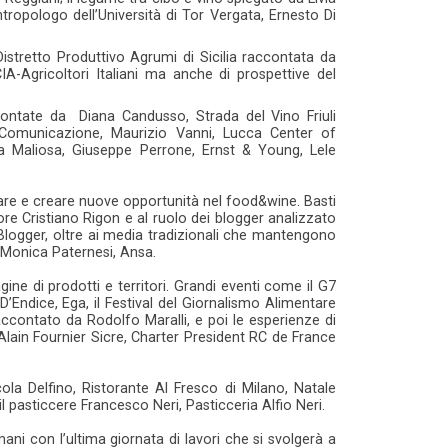
ropologo dell’Università di Tor Vergata, Ernesto Di
Distretto Produttivo Agrumi di Sicilia raccontata da
IA-Agricoltori Italiani ma anche di prospettive del
ontate da Diana Candusso, Strada del Vino Friuli
s Comunicazione, Maurizio Vanni, Lucca Center of
 Maliosa, Giuseppe Perrone, Ernst & Young, Lele
are e creare nuove opportunità nel food&wine. Basti
 Cristiano Rigon e al ruolo dei blogger analizzato
 Blogger, oltre ai media tradizionali che mantengono
 Monica Paternesi, Ansa.
ine di prodotti e territori. Grandi eventi come il G7
D’Endice, Ega, il Festival del Giornalismo Alimentare
ccontato da Rodolfo Maralli, e poi le esperienze di
lain Fournier Sicre, Charter President RC de France
la Delfino, Ristorante Al Fresco di Milano, Natale
pasticcere Francesco Neri, Pasticceria Alfio Neri.
ani con l’ultima giornata di lavori che si svolgerà a