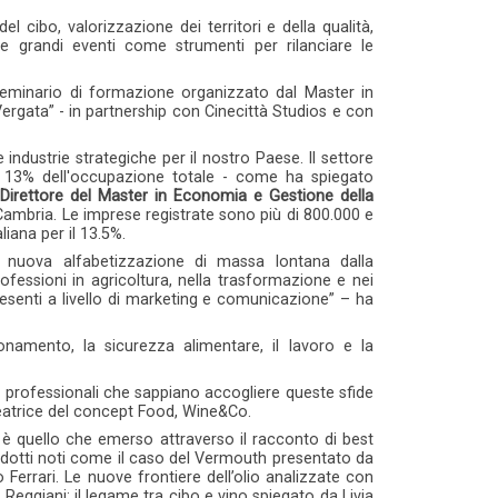
el cibo, valorizzazione dei territori e della qualità,
 e grandi eventi come strumenti per rilanciare le
 seminario di formazione organizzato dal Master in
rgata” - in partnership con Cinecittà Studios e con
ndustrie strategiche per il nostro Paese. Il settore
 al 13% dell'occupazione totale - come ha spiegato
Direttore del Master in Economia e Gestione della
ambria. Le imprese registrate sono più di 800.000 e
iana per il 13.5%.
nuova alfabetizzazione di massa lontana dalla
fessioni in agricoltura, nella trasformazione e nei
presenti a livello di marketing e comunicazione” – ha
ionamento, la sicurezza alimentare, il lavoro e la
e professionali che sappiano accogliere queste sfide
ideatrice del concept Food, Wine&Co.
i, è quello che emerso attraverso il racconto di best
odotti noti come il caso del Vermouth presentato da
errari. Le nuove frontiere dell’olio analizzate con
Reggiani; il legame tra cibo e vino spiegato da Livia