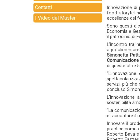
Contatti
Innovazione di p
food storytelli
I Video del Master
eccellenze del f
Sono questi alc
Economia e Gest
il patrocinio di 
L’incontro tra i
agro-alimentare
Simonetta Pattu
Comunicazione e
di queste oltre 
“L’innovazione
spettacolarizza
servizi, più che
concluso Simone
L'innovazione a
sostenibilità am
“La comunicazion
e raccontare il 
Innovare il prod
practice come qu
Roberto Bava e 
Roberto Fazzari 