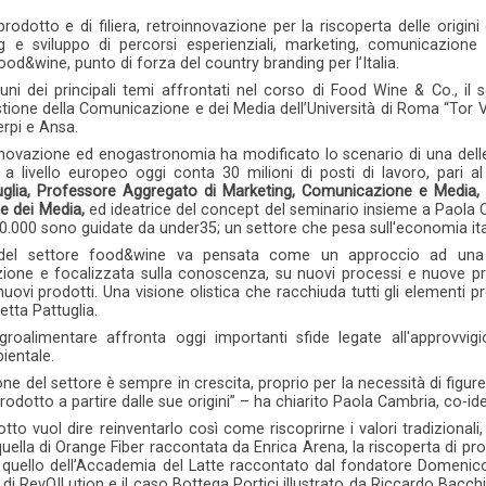
rodotto e di filiera, retroinnovazione per la riscoperta delle origini d
ng e sviluppo di percorsi esperienziali, marketing, comunicazione
ood&wine, punto di forza del country branding per l’Italia.
uni dei principali temi affrontati nel corso di Food Wine & Co., il
ione della Comunicazione e dei Media dell’Università di Roma “Tor Ve
Ferpi e Ansa.
nnovazione ed enogastronomia ha modificato lo scenario di una delle i
 a livello europeo oggi conta 30 milioni di posti di lavoro, pari
glia, Professore Aggregato di Marketing, Comunicazione e Media, 
 dei Media,
ed ideatrice del concept del seminario insieme a Paola C
50.000 sono guidate da under35; un settore che pesa sull'economia ital
 del settore food&wine va pensata come un approccio ad una 
zione e focalizzata sulla conoscenza, su nuovi processi e nuove pro
 nuovi prodotti. Una visione olistica che racchiuda tutti gli elementi 
tta Pattuglia.
groalimentare affronta oggi importanti sfide legate all'approvvig
bientale.
e del settore è sempre in crescita, proprio per la necessità di figur
prodotto a partire dalle sue origini” – ha chiarito Paola Cambria, co-
otto vuol dire reinventarlo così come riscoprirne i valori tradizional
ella di Orange Fiber raccontata da Enrica Arena, la riscoperta di pr
quello dell’Accademia del Latte raccontato dal fondatore Domenico F
di RevOILution e il caso Bottega Portici illustrato da Riccardo Bacchi 