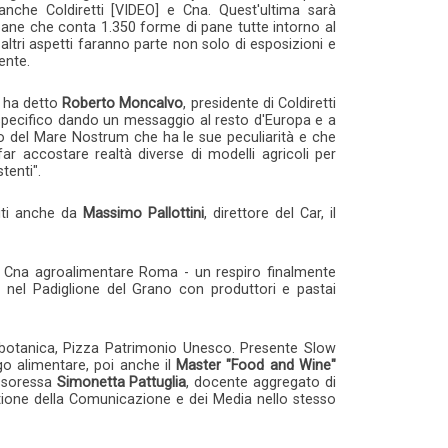
e anche Coldiretti [VIDEO] e Cna. Quest'ultima sarà
pane che conta 1.350 forme di pane tutte intorno al
altri aspetti faranno parte non solo di esposizioni e
ente.
- ha detto
Roberto Moncalvo
, presidente di Coldiretti
io specifico dando un messaggio al resto d'Europa e a
olo del Mare Nostrum che ha le sue peculiarità e che
 accostare realtà diverse di modelli agricoli per
tenti".
diti anche da
Massimo Pallottini
, direttore del Car, il
, Cna agroalimentare Roma - un respiro finalmente
 nel Padiglione del Grano con produttori e pastai
nobotanica, Pizza Patrimonio Unesco. Presente Slow
go alimentare, poi anche il
Master "Food and Wine"
essoressa
Simonetta Pattuglia
, docente aggregato di
ione della Comunicazione e dei Media nello stesso