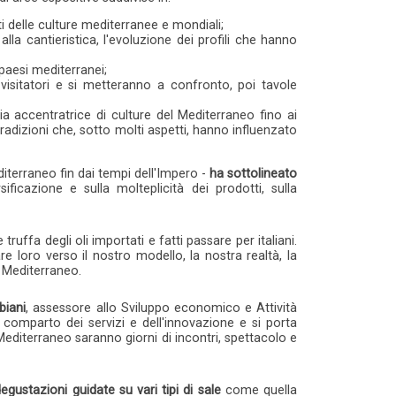
ti delle culture mediterranee e mondiali;
 alla cantieristica, l'evoluzione dei profili che hanno
 paesi mediterranei;
 visitatori e si metteranno a confronto, poi tavole
 accentratrice di culture del Mediterraneo fino ai
 tradizioni che, sotto molti aspetti, hanno influenzato
diterraneo fin dai tempi dell'Impero -
ha sottolineato
ificazione e sulla molteplicità dei prodotti, sulla
uffa degli oli importati e fatti passare per italiani.
re loro verso il nostro modello, la nostra realtà, la
l Mediterraneo.
biani
, assessore allo Sviluppo economico e Attività
 comparto dei servizi e dell'innovazione e si porta
 Mediterraneo saranno giorni di incontri, spettacolo e
ustazioni guidate su vari tipi di sale
come quella