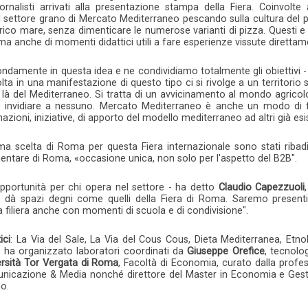
iornalisti arrivati alla presentazione stampa della Fiera. Coinvolt
l settore grano di Mercato Mediterraneo pescando sulla cultura del 
rico mare, senza dimenticare le numerose varianti di pizza. Questi e 
, ma anche di momenti didattici utili a fare esperienze vissute direttam
ndamente in questa idea e ne condividiamo totalmente gli obiettivi 
olta in una manifestazione di questo tipo ci si rivolge a un territor
di là del Mediterraneo. Si tratta di un avvicinamento al mondo agric
 invidiare a nessuno. Mercato Mediterraneo è anche un modo di far
zioni, iniziative, di apporto del modello mediterraneo ad altri già esis
ttima scelta di Roma per questa Fiera internazionale sono stati riba
entare di Roma, «occasione unica, non solo per l'aspetto del B2B".
opportunità per chi opera nel settore - ha detto
Claudio Capezzuoli
e dà spazi degni come quelli della Fiera di Roma. Saremo presenti
 filiera anche con momenti di scuola e di condivisione".
ici
: La Via del Sale, La Via del Cous Cous, Dieta Mediterranea, Et
ha organizzato laboratori coordinati da
Giuseppe Orefice
, tecnolo
versità Tor Vergata di Roma
, Facoltà di Economia, curato dalla prof
nicazione & Media nonché direttore del Master in Economia e Gest
o.