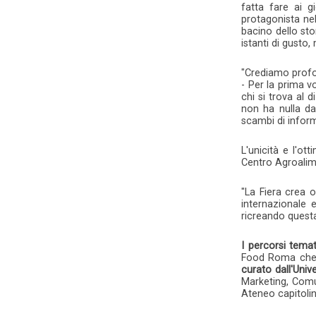
fatta fare ai g
protagonista ne
bacino dello sto
istanti di gusto
"Crediamo profo
- Per la prima v
chi si trova al 
non ha nulla da
scambi di informa
L'unicità e l'o
Centro Agroalim
"La Fiera crea 
internazionale 
ricreando questa
I percorsi temat
Food Roma che 
curato dall'Uni
Marketing, Comu
Ateneo capitolin