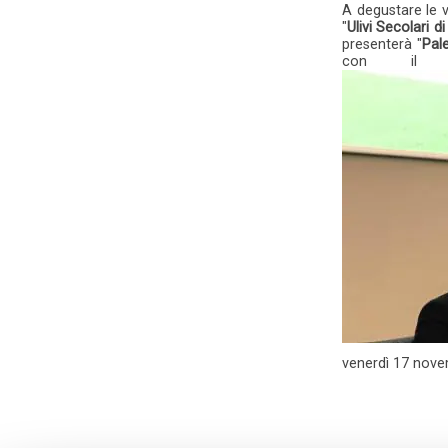
A degustare le v
"
Ulivi Secolari di
presenterà "
Pal
con il Me
venerdì
17 nove