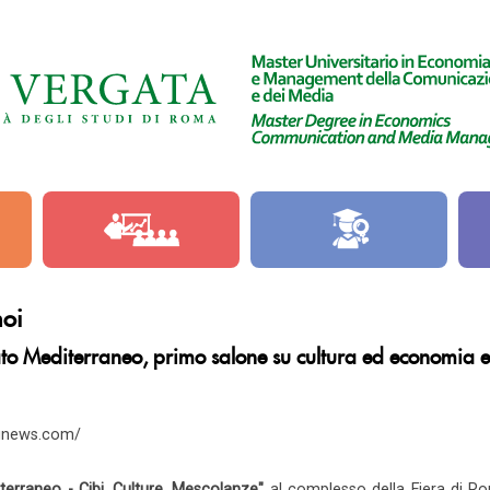
noi
o Mediterraneo, primo salone su cultura ed economia
ingnews.com/
erraneo - Cibi, Culture, Mescolanze"
al complesso della Fiera di R