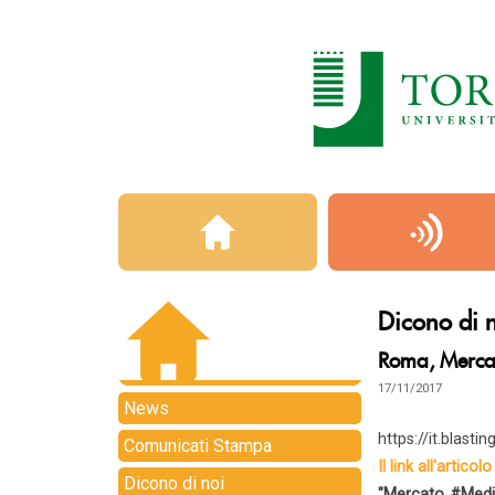
Dicono di 
Roma, Mercat
17/11/2017
News
https://it.blast
Comunicati Stampa
Il link all'articolo
Dicono di noi
"Mercato #Medit