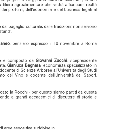
iliera agroalimentare che vedrà affiancarsi realtà
dei profumi, dell'economia e del business legati al
dal bagaglio culturale, dalle tradizioni: non servono
stand".
raneo
, pensiero espresso il 10 novembre a Roma
o
e composto da
Giovanni Zucchi
, vicepresidente
ata,
Gianluca Bagnara
, economista specializzato in
 docente di Scienze Arboree all'Università degli Studi
o del Vino e docente dell'Università dei Sapori,
arcato la Rocchi - per questo siamo partiti da questa
tendo a grandi accademici di discutere di storia e
di aree espositive suddivise in: