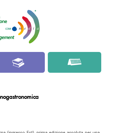
 enogastronomica
oma (ingresso Est), prima edizione assoluta per una