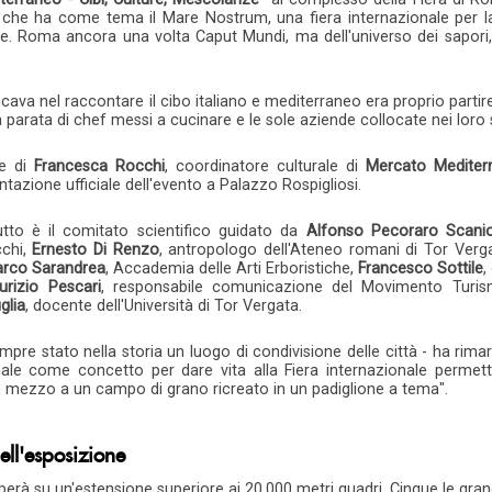
che ha come tema il Mare Nostrum, una fiera internazionale per la f
re. Roma ancora una volta Caput Mundi, ma dell'universo dei sapori, 
ava nel raccontare il cibo italiano e mediterraneo era proprio partire 
 parata di chef messi a cucinare e le sole aziende collocate nei loro 
le di
Francesca Rocchi
, coordinatore culturale di
Mercato Mediter
ntazione ufficiale dell'evento a Palazzo Rospigliosi.
tto è il comitato scientifico guidato da
Alfonso Pecoraro Scani
cchi,
Ernesto Di Renzo
, antropologo dell'Ateneo romani di Tor Verg
rco Sarandrea
, Accademia delle Arti Erboristiche,
Francesco Sottile
,
urizio Pescari
, responsabile comunicazione del Movimento Turism
glia
, docente dell'Università di Tor Vergata.
mpre stato nella storia un luogo di condivisione delle città - ha rim
nale come concetto per dare vita alla Fiera internazionale permet
n mezzo a un campo di grano ricreato in un padiglione a tema".
dell'esposizione
pperà su un'estensione superiore ai 20.000 metri quadri. Cinque le gran