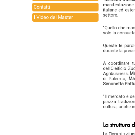
manifestazione 
Contatti
italiane ed este
settore.
I Video del Master
"Quello che manc
solo la consueta
Queste le paro
durante la prese
A coordinare tu
dell'Oleificio Zu
Agribusiness,
Ma
di Palermo,
Ma
Simonetta Pattu
"Il mercato è se
piazza tradizio
cultura, anche i
La struttura 
La Fiera si svilu