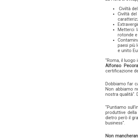
Civiltà de
Civiltà de
caratteriz
Extravergi
Metterci 
rotonde e 
Contamina
paesi più 
e unito Eu
"Roma, il luogo 
Alfonso Pecor
certificazione d
Dobbiamo far capi
Non abbiamo null
nostra qualità". 
"Puntiamo sull'
produttive dell
dietro però il gr
business".
Non mancheranno