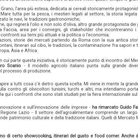
l Grano, l'area più estesa, dedicata ai cereali storicamente protagonis
l Mare tutta per la pesca, i mestieri legati al settore, la storia legata
zato le navi, le tradizioni gastronomiche;
ne, qui regnerà l'olio e non solo d'oliva, altro grande protagonista dei
la Faccia, area per i convegni, gli stakeholder che incontreranno i
confronti sui temi più attuali e la politica o l'economia;
zioni, storie dei mercati partendo da Roma con la sua antica storia
lontani, itinerari sul cibo, le tradizioni, la contaminazione fra sapori e
ropa, Asia e Africa.
in cui parte questa iniziativa, è storicamente punto di incontro del Me
aro Scanio
- Il modello agricolo italiano punta sulla grande divers
el processo di produzione.
re a tutti cosa c'è dietro questa scelta. Mi viene in mente la grande tr
a contro gli olivicoltori tunisini, turchi e altri, ma intendiamo porta
Da qui i confronti che sono stati studiati per la fiera internazionale su
innovazione e sull'innovazione delle imprese -
ha rimarcato Guido Fa
a Regione Lazio - Il settore dell'agroalimentare comprende un largo
ande patrimonio culturale e della tradizione italiani. Quelli di Mercato
 di certo showcooking, itinerari del gusto e food corner. Anche deg