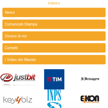
Indietro
News
Comunicati Stampa
Dicono di noi
Contatti
I Video del Master