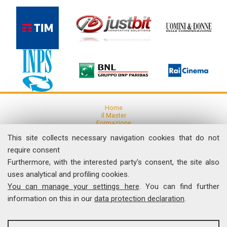
Home
Il Master
Formazione
Ricerca
This site collects necessary navigation cookies that do not
Articoli e Pubblicazioni
Eventi
require consent
Furthermore, with the interested party's consent, the site also
News
uses analytical and profiling cookies.
Comunicati Stampa
You can manage your settings here
. You can find further
Dicono di noi
Contatti
information on this in our
data protection declaration
.
I Video del Master
ANALYSES
Università degli Studi di Roma "Tor Vergata"