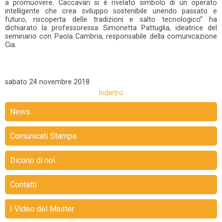
a promuovere. Caccavari si è rivelato simbolo di un operato
intelligente che crea sviluppo sostenibile unendo passato e
futuro, riscoperta delle tradizioni e salto tecnologico” ha
dichiarato la professoressa Simonetta Pattuglia, ideatrice del
seminario con Paola Cambria, responsabile della comunicazione
Cia.
sabato
24 novembre 2018
Indietro
News
Comunicati Stampa
Dicono di noi
Contatti
I Video del Master