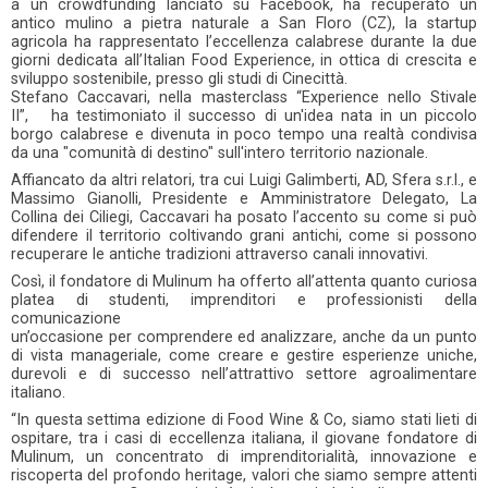
a un crowdfunding lanciato su Facebook, ha recuperato un
antico mulino a pietra naturale a San Floro (CZ), la startup
agricola ha rappresentato l’eccellenza calabrese durante la due
giorni dedicata all’Italian Food Experience, in ottica di crescita e
sviluppo sostenibile, presso gli studi di Cinecittà.
Stefano Caccavari, nella masterclass “Experience nello Stivale
II”, ha testimoniato il successo di un'idea nata in un piccolo
borgo calabrese e divenuta in poco tempo una realtà condivisa
da una "comunità di destino" sull'intero territorio nazionale.
Affiancato da altri relatori, tra cui Luigi Galimberti, AD, Sfera s.r.l., e
Massimo Gianolli, Presidente e Amministratore Delegato, La
Collina dei Ciliegi, Caccavari ha posato l’accento su come si può
difendere il territorio coltivando grani antichi, come si possono
recuperare le antiche tradizioni attraverso canali innovativi.
Così, il fondatore di Mulinum ha offerto all’attenta quanto curiosa
platea di studenti, imprenditori e professionisti della
comunicazione
un’occasione per comprendere ed analizzare, anche da un punto
di vista manageriale, come creare e gestire esperienze uniche,
durevoli e di successo nell’attrattivo settore agroalimentare
italiano.
“In questa settima edizione di Food Wine & Co, siamo stati lieti di
ospitare, tra i casi di eccellenza italiana, il giovane fondatore di
Mulinum, un concentrato di imprenditorialità, innovazione e
riscoperta del profondo heritage, valori che siamo sempre attenti