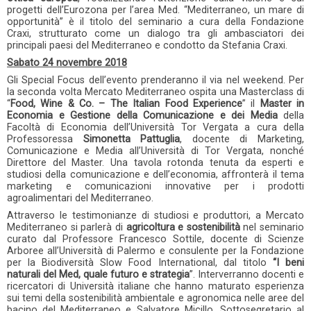
progetti dell’Eurozona per l’area Med. “Mediterraneo, un mare di
opportunità” è il titolo del seminario a cura della Fondazione
Craxi, strutturato come un dialogo tra gli ambasciatori dei
principali paesi del Mediterraneo e condotto da Stefania Craxi.
Sabato 24 novembre 2018
Gli Special Focus dell’evento prenderanno il via nel weekend. Per
la seconda volta Mercato Mediterraneo ospita una Masterclass di
“
Food, Wine & Co. – The Italian Food Experience
” il
Master in
Economia e Gestione della Comunicazione e dei Media
della
Facoltà di Economia dell’Università Tor Vergata a cura della
Professoressa
Simonetta Pattuglia
, docente di Marketing,
Comunicazione e Media all’Università di Tor Vergata, nonché
Direttore del Master. Una tavola rotonda tenuta da esperti e
studiosi della comunicazione e dell’economia, affronterà il tema
marketing e comunicazioni innovative per i prodotti
agroalimentari del Mediterraneo.
Attraverso le testimonianze di studiosi e produttori, a Mercato
Mediterraneo si parlerà di
agricoltura e sostenibilità
nel seminario
curato dal Professore Francesco Sottile, docente di Scienze
Arboree all’Università di Palermo e consulente per la Fondazione
per la Biodiversità Slow Food International, dal titolo
“I beni
naturali del Med, quale futuro e strategia
”. Interverranno docenti e
ricercatori di Università italiane che hanno maturato esperienza
sui temi della sostenibilità ambientale e agronomica nelle aree del
bacino del Mediterraneo e Salvatore Micillo, Sottosegretario al