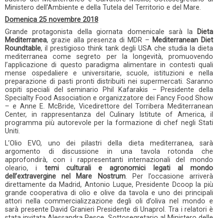
Ministero dell’Ambiente e della Tutela del Territorio e del Mare.
Domenica 25 novembre 2018
Grande protagonista della giornata domenicale sarà la
Dieta
Mediterranea
, grazie alla presenza di MDR –
Mediterranean Diet
Roundtable
, il prestigioso think tank degli USA che studia la dieta
mediterranea come segreto per la longevità, promuovendo
l’applicazione di questo paradigma alimentare in contesti quali
mense ospedaliere e universitarie, scuole, istituzioni e nella
preparazione di pasti pronti distribuiti nei supermercati. Saranno
ospiti speciali del seminario Phil Kafarakis – Presidente della
Specialty Food Association e organizzatore dei Fancy Food Show
– e Anne E. McBride, Vicedirettore del Torribera Mediterranean
Center, in rappresentanza del Culinary Istitute of America, il
programma più autorevole per la formazione di chef negli Stati
Uniti.
L’Olio EVO, uno dei pilastri della dieta mediterranea, sarà
argomento di discussione in una tavola rotonda che
approfondirà, con i rappresentanti internazionali del mondo
oleario, i
temi culturali e agronomici legati al mondo
dell’extravergine nel Mare Nostrum
. Per l’occasione arriverà
direttamente da Madrid, Antonio Luque, Presidente Dcoop la più
grande cooperativa di olio e olive da tavola e uno dei principali
attori nella commercializzazione degli oli d’oliva nel mondo e
sarà presente David Granieri Presidente di Unaprol. Tra i relatori è
stata invitata Alessandra Pesce, Sottosegretario al Ministero delle