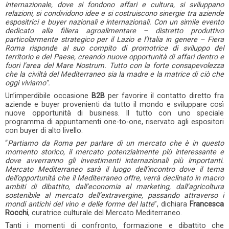
internazionale, dove si fondono affari e cultura, si sviluppano
relazioni, si condividono idee e si costruiscono sinergie tra aziende
espositrici e buyer nazionali e internazionali. Con un simile evento
dedicato alla filiera agroalimentare – distretto produttivo
particolarmente strategico per il Lazio e l’Italia in genere – Fiera
Roma risponde al suo compito di promotrice di sviluppo del
territorio e del Paese, creando nuove opportunità di affari dentro e
fuori l’area del Mare Nostrum. Tutto con la forte consapevolezza
che la civiltà del Mediterraneo sia la madre e la matrice di ciò che
oggi viviamo”.
Un’imperdibile occasione
B2B
per favorire il contatto diretto fra
aziende e buyer provenienti da tutto il mondo e sviluppare così
nuove opportunità di business. Il tutto con uno speciale
programma di appuntamenti one-to-one, riservato agli espositori
con buyer di alto livello.
“
Partiamo da Roma per parlare di un mercato che è in questo
momento storico, il mercato potenzialmente più interessante e
dove avverranno gli investimenti internazionali più importanti.
Mercato Mediterraneo sarà il luogo dell’incontro dove il tema
dell’opportunità che il Mediterraneo offre, verrà declinato in macro
ambiti di dibattito, dall’economia al marketing, dall’agricoltura
sostenibile al mercato dell’extravergine, passando attraverso i
mondi antichi del vino e delle forme del latte
”, dichiara
Francesca
Rocchi
, curatrice culturale del Mercato Mediterraneo.
Tanti i momenti di confronto, formazione e dibattito che