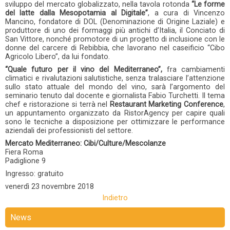
sviluppo del mercato globalizzato, nella tavola rotonda
“Le forme
del latte dalla Mesopotamia al Digitale”
, a cura di Vincenzo
Mancino, fondatore di DOL (Denominazione di Origine Laziale) e
produttore di uno dei formaggi più antichi d’Italia, il Conciato di
San Vittore, nonché promotore di un progetto di inclusione con le
donne del carcere di Rebibbia, che lavorano nel caseificio “Cibo
Agricolo Libero”, da lui fondato.
“Quale
futuro per il vino del Mediterraneo”,
fra cambiamenti
climatici e rivalutazioni salutistiche, senza tralasciare l’attenzione
sullo stato attuale del mondo del vino, sarà l’argomento del
seminario tenuto dal docente e giornalista Fabio Turchetti. Il tema
chef e ristorazione si terrà nel
Restaurant Marketing Conference
,
un appuntamento organizzato da RistorAgency per capire quali
sono le tecniche a disposizione per ottimizzare le performance
aziendali dei professionisti del settore.
Mercato Mediterraneo: Cibi/Culture/Mescolanze
Fiera Roma
Padiglione 9
Ingresso: gratuito
venerdì
23 novembre 2018
Indietro
News