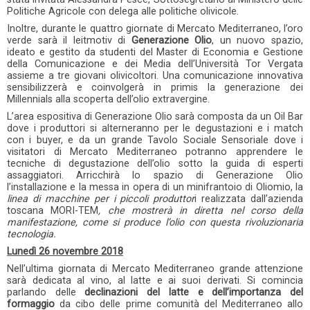
Politiche Agricole con delega alle politiche olivicole.
Inoltre, durante le quattro giornate di Mercato Mediterraneo, l’oro
verde sarà il leitmotiv di
Generazione Olio
, un nuovo spazio,
ideato e gestito da studenti del Master di Economia e Gestione
della Comunicazione e dei Media dell’Università Tor Vergata
assieme a tre giovani olivicoltori. Una comunicazione innovativa
sensibilizzerà e coinvolgerà in primis la generazione dei
Millennials alla scoperta dell’olio extravergine.
L’area espositiva di Generazione Olio sarà composta da un Oil Bar
dove i produttori si alterneranno per le degustazioni e i match
con i buyer, e da un grande Tavolo Sociale Sensoriale dove i
visitatori di Mercato Mediterraneo potranno apprendere le
tecniche di degustazione dell’olio sotto la guida di esperti
assaggiatori. Arricchirà lo spazio di Generazione Olio
l’installazione e la messa in opera di un minifrantoio di Oliomio, la
linea di macchine per i piccoli produttor
i realizzata dall’azienda
toscana MORI-TEM
, che mostrerà in diretta nel corso della
manifestazione, come si produce l’olio con questa rivoluzionaria
tecnologia.
Lunedì 26 novembre 2018
Nell’ultima giornata di Mercato Mediterraneo grande attenzione
sarà dedicata al vino, al latte e ai suoi derivati. Si comincia
parlando delle
declinazioni del latte e dell’importanza del
formaggio
da cibo delle prime comunità del Mediterraneo allo