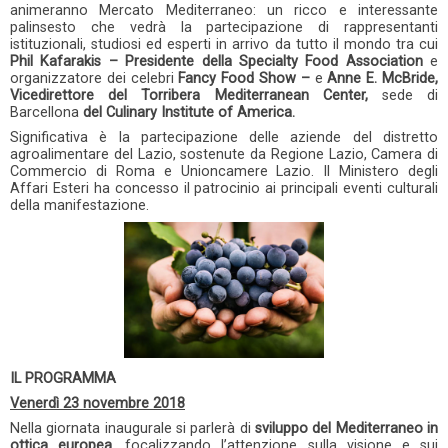
animeranno Mercato Mediterraneo: un ricco e interessante
palinsesto che vedrà la partecipazione di rappresentanti
istituzionali, studiosi ed esperti in arrivo da tutto il mondo tra cui
Phil Kafarakis – Presidente della Specialty Food Association
e
organizzatore dei celebri
Fancy Food Show –
e
Anne E. McBride,
Vicedirettore del Torribera Mediterranean Center,
sede di
Barcellona
del Culinary Institute of America.
Significativa è la partecipazione delle aziende del distretto
agroalimentare del Lazio, sostenute da Regione Lazio, Camera di
Commercio di Roma e Unioncamere Lazio. Il Ministero degli
Affari Esteri ha concesso il patrocinio ai principali eventi culturali
della manifestazione.
IL PROGRAMMA
Venerdì 23 novembre 2018
Nella giornata inaugurale si parlerà di
sviluppo del Mediterraneo in
ottica europea
, focalizzando l’attenzione sulla visione e sui