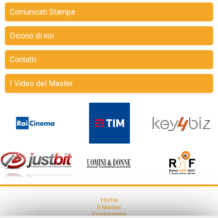
Comunicati Stampa
Dicono di noi
Contatti
I Video del Master
Home
Il Master
Formazione