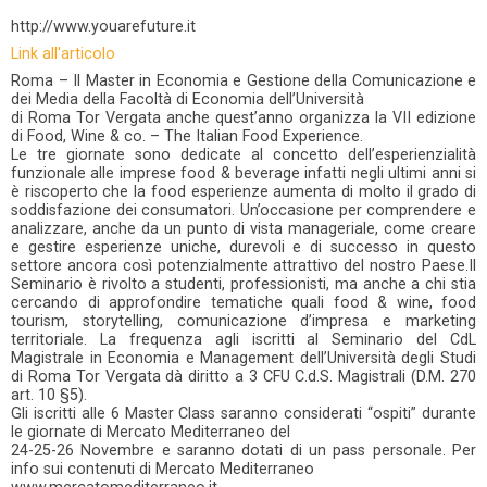
http://www.youarefuture.it
Link all'articolo
Roma – Il Master in Economia e Gestione della Comunicazione e
dei Media della Facoltà di Economia dell’Università
di Roma Tor Vergata anche quest’anno organizza la VII edizione
di Food, Wine & co. – The Italian Food Experience.
Le tre giornate sono dedicate al concetto dell’esperienzialità
funzionale alle imprese food & beverage infatti negli ultimi anni si
è riscoperto che la food esperienze aumenta di molto il grado di
soddisfazione dei consumatori. Un’occasione per comprendere e
analizzare, anche da un punto di vista manageriale, come creare
e gestire esperienze uniche, durevoli e di successo in questo
settore ancora così potenzialmente attrattivo del nostro Paese.Il
Seminario è rivolto a studenti, professionisti, ma anche a chi stia
cercando di approfondire tematiche quali food & wine, food
tourism, storytelling, comunicazione d’impresa e marketing
territoriale. La frequenza agli iscritti al Seminario del CdL
Magistrale in Economia e Management dell’Università degli Studi
di Roma Tor Vergata dà diritto a 3 CFU C.d.S. Magistrali (D.M. 270
art. 10 §5).
Gli iscritti alle 6 Master Class saranno considerati “ospiti” durante
le giornate di Mercato Mediterraneo del
24-25-26 Novembre e saranno dotati di un pass personale. Per
info sui contenuti di Mercato Mediterraneo