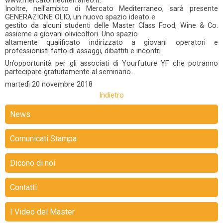
www.mercatomediterraneo.it.
Inoltre, nell’ambito di Mercato Mediterraneo, sarà presente
GENERAZIONE OLIO, un nuovo spazio ideato e
gestito da alcuni studenti delle Master Class Food, Wine & Co.
assieme a giovani olivicoltori. Uno spazio
altamente qualificato indirizzato a giovani operatori e
professionisti fatto di assaggi, dibattiti e incontri.
Un’opportunità per gli associati di Yourfuture YF che potranno
partecipare gratuitamente al seminario.
martedì
20 novembre 2018
Indietro
News
Comunicati Stampa
Dicono di noi
Contatti
I Video del Master