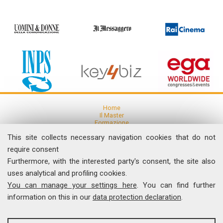
Home
Il Master
Formazione
Ricerca
This site collects necessary navigation cookies that do not
Articoli e Pubblicazioni
Eventi
require consent
Furthermore, with the interested party's consent, the site also
News
uses analytical and profiling cookies.
Comunicati Stampa
You can manage your settings here
. You can find further
Dicono di noi
Contatti
information on this in our
data protection declaration
.
I Video del Master
ANALYSES