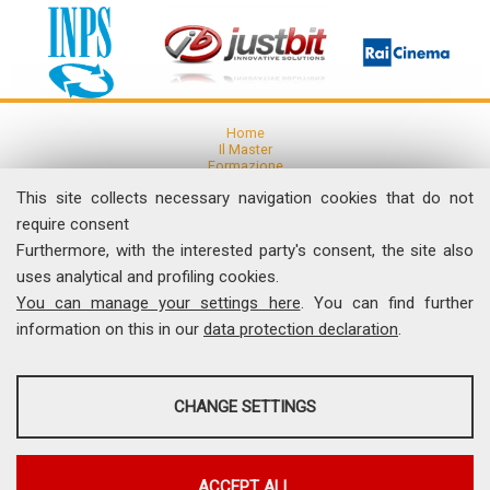
Home
Il Master
Formazione
Ricerca
This site collects necessary navigation cookies that do not
Articoli e Pubblicazioni
Eventi
require consent
Furthermore, with the interested party's consent, the site also
News
uses analytical and profiling cookies.
Comunicati Stampa
You can manage your settings here
. You can find further
Dicono di noi
Contatti
information on this in our
data protection declaration
.
I Video del Master
ANALYSES
Università degli Studi di Roma "Tor Vergata"
CHANGE SETTINGS
Facoltà di Economia, Via Columbia, 2 - 00133 Roma
Tel. 06 7259.5522 - Fax 06 7259.5504
Tools that collect anonymous data about website usage and
comunicamedia@economia.uniroma2.it
functionality. We use this information to improve our products, services
and user experience.
Master Universitario in Economia e Management della Comunicazione e dei
ACCEPT ALL