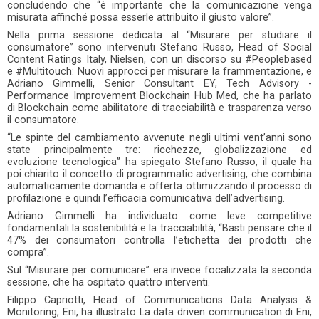
concludendo che “è importante che la comunicazione venga
misurata affinché possa esserle attribuito il giusto valore”.
Nella prima sessione dedicata al “Misurare per studiare il
consumatore” sono intervenuti Stefano Russo, Head of Social
Content Ratings Italy, Nielsen, con un discorso su #Peoplebased
e #Multitouch: Nuovi approcci per misurare la frammentazione, e
Adriano Gimmelli, Senior Consultant EY, Tech Advisory -
Performance Improvement Blockchain Hub Med, che ha parlato
di Blockchain come abilitatore di tracciabilità e trasparenza verso
il consumatore.
“Le spinte del cambiamento avvenute negli ultimi vent’anni sono
state principalmente tre: ricchezze, globalizzazione ed
evoluzione tecnologica” ha spiegato Stefano Russo, il quale ha
poi chiarito il concetto di programmatic advertising, che combina
automaticamente domanda e offerta ottimizzando il processo di
profilazione e quindi l’efficacia comunicativa dell’advertising.
Adriano Gimmelli ha individuato come leve competitive
fondamentali la sostenibilità e la tracciabilità, “Basti pensare che il
47% dei consumatori controlla l’etichetta dei prodotti che
compra”.
Sul “Misurare per comunicare” era invece focalizzata la seconda
sessione, che ha ospitato quattro interventi.
Filippo Capriotti, Head of Communications Data Analysis &
Monitoring, Eni, ha illustrato La data driven communication di Eni,