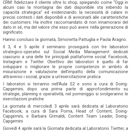
CRM: fidelizzare il cliente oltre lo shop, spiegando come “Oggi in
alcuni casi la montagna dei dati disponibile sta inibendo la
capacità strategica” ed evidenziando la necessità di calare in
precisi contesti i dati disponibili e di avvicinarli alle caratteristiche
dei customers. Ha inoltre raccomandato di non innamorarsi del
dato in sé, ma del valore che esso può avere nella generazione di
significato.
Hanno concluso la giornata, Simonetta Pattuglia e Paola Aragno.
Il 3, 4 e 5 aprile il seminario proseguirà con tre laboratori
strategico-operativi sul Social Media Management dedicati
ciascuno a una delle tre principali piattaforme social: Facebook,
Instagram e Twitter. Obiettivo dei laboratori è quello di far
sviluppare o migliorare le proprie competenze in ambito di
misurazione e valutazione dell’impatto della comunicazione
attraverso i social, grazie a un’esercitazione pratica.
I laboratori si terranno nell’Aula S2 e sono a cura di Doing-
Capgemini; dopo una prima parte di approfondimento su
strategie, planning e operatività, nel pomeriggio si svolgeranno le
esercitazioni pratiche.
La giornata di mercoledì 3 aprile sarà dedicata al Laboratorio
Facebook, a cura di Sara Poma, Head of Content, Doing-
Capgemini, e Barbara Grimaldi, Content Team Leader, Doing-
Capgemini.
Giovedì 4 aprile sarà la Giornata dedicata al Laboratorio Twitter, a