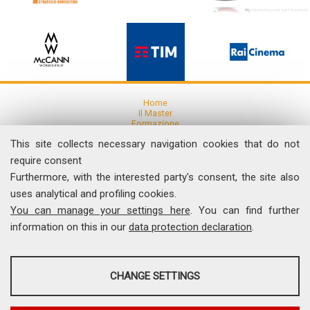
Home
Il Master
Formazione
Ricerca
This site collects necessary navigation cookies that do not
Articoli e Pubblicazioni
Eventi
require consent
Furthermore, with the interested party's consent, the site also
News
uses analytical and profiling cookies.
Comunicati Stampa
You can manage your settings here
. You can find further
Dicono di noi
Contatti
information on this in our
data protection declaration
.
I Video del Master
ANALYSES
Università degli Studi di Roma "Tor Vergata"
CHANGE SETTINGS
Facoltà di Economia, Via Columbia, 2 - 00133 Roma
Tel. 06 7259.5522 - Fax 06 7259.5504
Tools that collect anonymous data about website usage and
comunicamedia@economia.uniroma2.it
functionality. We use this information to improve our products, services