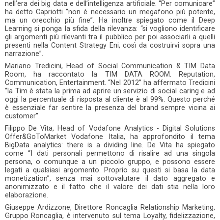
nell’era dei big data e dell’intelligenza artificiale. “Per comunicare”
ha detto Capriotti “non è necessario un megafono più potente,
ma un orecchio più fine”. Ha inoltre spiegato come il Deep
Learning si ponga la sfida della rilevanza: “si vogliono identificare
gli argomenti più rilevanti tra il pubblico per poi associarli a quelli
presenti nella Content Strategy Eni, così da costruirvi sopra una
narrazione”.
Mariano Tredicini, Head of Social Communication & TIM Data
Room, ha raccontato la TIM DATA ROOM. Reputation,
Communication, Entertainment. “Nel 2012” ha affermato Tredicini
“la Tim è stata la prima ad aprire un servizio di social caring e ad
oggi la percentuale di risposta al cliente è al 99%. Questo perché
è essenziale far sentire la presenza del brand sempre vicina ai
customer”.
Filippo De Vita, Head of Vodafone Analytics - Digital Solutions
Offer&GoToMarket Vodafone Italia, ha approfondito il tema
BigData analytics: there is a dividing line. De Vita ha spiegato
come “I dati personali permettono di risalire ad una singola
persona, o comunque a un piccolo gruppo, e possono essere
legati a qualsiasi argomento. Proprio su questi si basa la data
monetization”, senza mai sottovalutare il dato aggregato e
anonimizzato e il fatto che il valore dei dati stia nella loro
elaborazione.
Giuseppe Ardizzone, Direttore Roncaglia Relationship Marketing,
Gruppo Roncaglia, è intervenuto sul tema Loyalty, fidelizzazione,