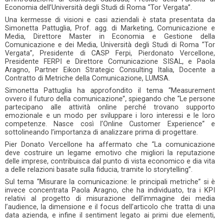
Economia dell’Università degli Studi di Roma “Tor Vergata”.
Una kermesse di visioni e casi aziendali è stata presentata da
Simonetta Pattuglia, Prof. agg. di Marketing, Comunicazione e
Media, Direttore Master in Economia e Gestione della
Comunicazione e dei Media, Università degli Studi di Roma “Tor
Vergata”, Presidente di CASP Ferpi, Pierdonato Vercellone,
Presidente FERPI e Direttore Comunicazione SISAL, e Paola
Aragno, Partner Eikon Strategic Consulting Italia, Docente a
Contratto di Metriche della Comunicazione, LUMSA.
Simonetta Pattuglia ha approfondito il tema “Measurement
ovvero il futuro della comunicazione”, spiegando che “Le persone
partecipano alle attività online perché trovano supporto
emozionale e un modo per sviluppare i loro interessi e le loro
competenze. Nasce così l’Online Customer Experience” e
sottolineando l’importanza di analizzare prima di progettare.
Pier Donato Vercellone ha affermato che “La comunicazione
deve costruire un legame emotivo che migliori la reputazione
delle imprese, contribuisca dal punto di vista economico e dia vita
a delle relazioni basate sulla fiducia, tramite lo storytelling”.
Sul tema “Misurare la comunicazione: le principali metriche” si è
invece concentrata Paola Aragno, che ha individuato, tra i KPI
relativi al progetto di misurazione dell’immagine dei media
l’audience, la dimensione e il focus dell’articolo che tratta di una
data azienda, e infine il sentiment legato ai primi due elementi,