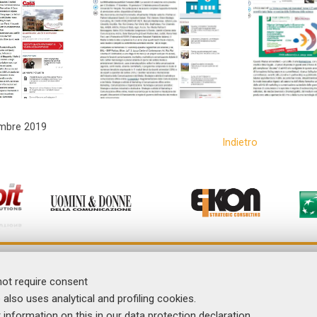
mbre 2019
Indietro
News
Comunicati Stampa
Dicono di noi
not require consent
Contatti
 also uses analytical and profiling cookies.
I Video del Master
r information on this in our
data protection declaration
.