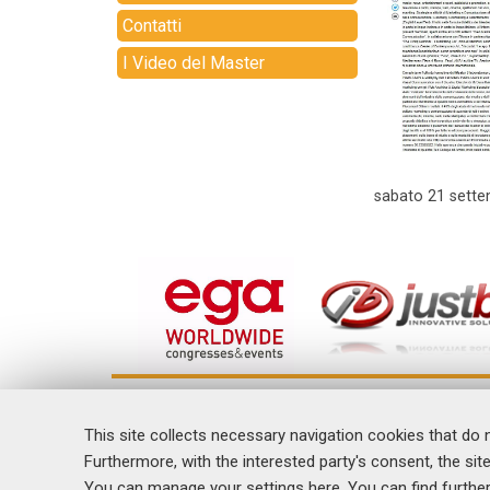
Contatti
I Video del Master
sabato
21 sette
Home
Il Master
Formazione
This site collects necessary navigation cookies that do 
Ricerca
Furthermore, with the interested party's consent, the site
Articoli e Pubblicazioni
Eventi
You can manage your settings here
. You can find furthe