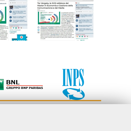
Università degli Studi di Roma "Tor Vergata"
Facoltà di Economia, Via Columbia, 2 - 00133 Roma
Tel. 06 7259.5522 - Fax 06 7259.5504
comunicamedia@economia.uniroma2.it