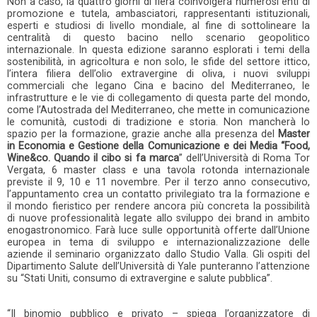
Non a caso, la quattro giorni di fiera coinvolgerà numerosi enti di
promozione e tutela, ambasciatori, rappresentanti istituzionali,
esperti e studiosi di livello mondiale, al fine di sottolineare la
centralità di questo bacino nello scenario geopolitico
internazionale. In questa edizione saranno esplorati i temi della
sostenibilità, in agricoltura e non solo, le sfide del settore ittico,
l’intera filiera dell’olio extravergine di oliva, i nuovi sviluppi
commerciali che legano Cina e bacino del Mediterraneo, le
infrastrutture e le vie di collegamento di questa parte del mondo,
come l’Autostrada del Mediterraneo, che mette in comunicazione
le comunità, custodi di tradizione e storia. Non mancherà lo
spazio per la formazione, grazie anche alla presenza del
Master
in Economia e Gestione della Comunicazione e dei Media “Food,
Wine&co. Quando il cibo si fa marca
” dell’Università di Roma Tor
Vergata, 6 master class e una tavola rotonda internazionale
previste il 9, 10 e 11 novembre. Per il terzo anno consecutivo,
l’appuntamento crea un contatto privilegiato tra la formazione e
il mondo fieristico per rendere ancora più concreta la possibilità
di nuove professionalità legate allo sviluppo dei brand in ambito
enogastronomico. Farà luce sulle opportunità offerte dall’Unione
europea in tema di sviluppo e internazionalizzazione delle
aziende il seminario organizzato dallo Studio Valla. Gli ospiti del
Dipartimento Salute dell’Università di Yale punteranno l’attenzione
su “Stati Uniti, consumo di extravergine e salute pubblica”.
“Il binomio pubblico e privato – spiega l’organizzatore di