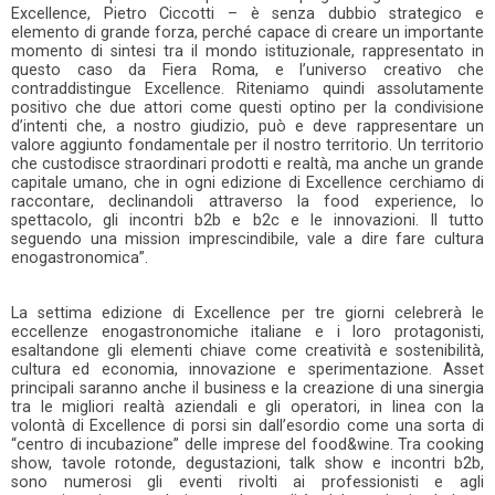
Excellence, Pietro Ciccotti – è senza dubbio strategico e
elemento di grande forza, perché capace di creare un importante
momento di sintesi tra il mondo istituzionale, rappresentato in
questo caso da Fiera Roma, e l’universo creativo che
contraddistingue Excellence. Riteniamo quindi assolutamente
positivo che due attori come questi optino per la condivisione
d’intenti che, a nostro giudizio, può e deve rappresentare un
valore aggiunto fondamentale per il nostro territorio. Un territorio
che custodisce straordinari prodotti e realtà, ma anche un grande
capitale umano, che in ogni edizione di Excellence cerchiamo di
raccontare, declinandoli attraverso la food experience, lo
spettacolo, gli incontri b2b e b2c e le innovazioni. Il tutto
seguendo una mission imprescindibile, vale a dire fare cultura
enogastronomica”.
La settima edizione di Excellence per tre giorni celebrerà le
eccellenze enogastronomiche italiane e i loro protagonisti,
esaltandone gli elementi chiave come creatività e sostenibilità,
cultura ed economia, innovazione e sperimentazione. Asset
principali saranno anche il business e la creazione di una sinergia
tra le migliori realtà aziendali e gli operatori, in linea con la
volontà di Excellence di porsi sin dall’esordio come una sorta di
“centro di incubazione” delle imprese del food&wine. Tra cooking
show, tavole rotonde, degustazioni, talk show e incontri b2b,
sono numerosi gli eventi rivolti ai professionisti e agli