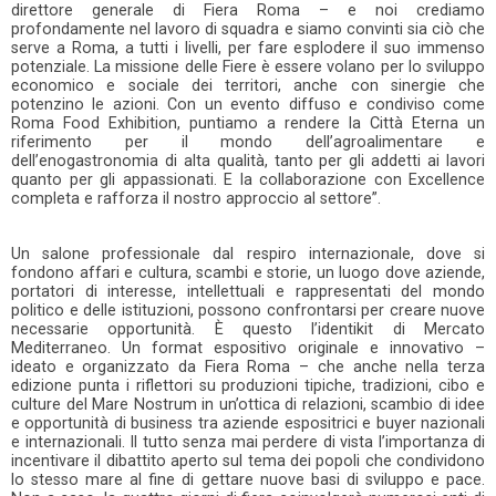
direttore generale di Fiera Roma – e noi crediamo
profondamente nel lavoro di squadra e siamo convinti sia ciò che
serve a Roma, a tutti i livelli, per fare esplodere il suo immenso
potenziale. La missione delle Fiere è essere volano per lo sviluppo
economico e sociale dei territori, anche con sinergie che
potenzino le azioni. Con un evento diffuso e condiviso come
Roma Food Exhibition, puntiamo a rendere la Città Eterna un
riferimento per il mondo dell’agroalimentare e
dell’enogastronomia di alta qualità, tanto per gli addetti ai lavori
quanto per gli appassionati. E la collaborazione con Excellence
completa e rafforza il nostro approccio al settore”.
Un salone professionale dal respiro internazionale, dove si
fondono affari e cultura, scambi e storie, un luogo dove aziende,
portatori di interesse, intellettuali e rappresentati del mondo
politico e delle istituzioni, possono confrontarsi per creare nuove
necessarie opportunità. È questo l’identikit di Mercato
Mediterraneo. Un format espositivo originale e innovativo –
ideato e organizzato da Fiera Roma – che anche nella terza
edizione punta i riflettori su produzioni tipiche, tradizioni, cibo e
culture del Mare Nostrum in un’ottica di relazioni, scambio di idee
e opportunità di business tra aziende espositrici e buyer nazionali
e internazionali. Il tutto senza mai perdere di vista l’importanza di
incentivare il dibattito aperto sul tema dei popoli che condividono
lo stesso mare al fine di gettare nuove basi di sviluppo e pace.