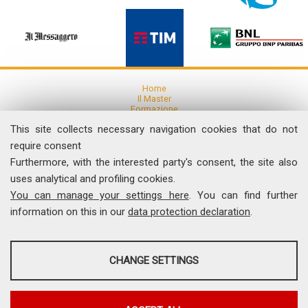
Home
Il Master
Formazione
Ricerca
This site collects necessary navigation cookies that do not
Articoli e Pubblicazioni
Eventi
require consent
Furthermore, with the interested party's consent, the site also
News
uses analytical and profiling cookies.
Comunicati Stampa
You can manage your settings here
. You can find further
Dicono di noi
Contatti
information on this in our
data protection declaration
.
I Video del Master
ANALYSES
Università degli Studi di Roma "Tor Vergata"
CHANGE SETTINGS
Facoltà di Economia, Via Columbia, 2 - 00133 Roma
Tel. 06 7259.5522 - Fax 06 7259.5504
Tools that collect anonymous data about website usage and
comunicamedia@economia.uniroma2.it
functionality. We use this information to improve our products, services
and user experience.
Master Universitario in Economia e Management della Comunicazione e dei