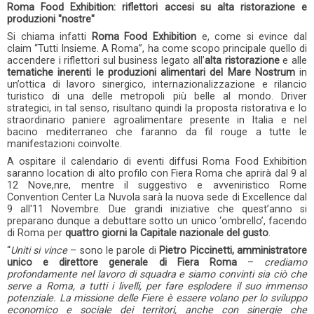
Roma Food Exhibition: riflettori accesi su alta ristorazione e
produzioni "nostre"
Si chiama infatti
Roma Food Exhibition
e, come si evince dal
claim “Tutti Insieme. A Roma”, ha come scopo principale quello di
accendere i riflettori sul business legato all’
alta ristorazione
e alle
tematiche inerenti le produzioni alimentari del Mare Nostrum
in
un’ottica di lavoro sinergico, internazionalizzazione e rilancio
turistico di una delle metropoli più belle al mondo. Driver
strategici, in tal senso, risultano quindi la proposta ristorativa e lo
straordinario paniere agroalimentare presente in Italia e nel
bacino mediterraneo che faranno da fil rouge a tutte le
manifestazioni coinvolte.
A ospitare il calendario di eventi diffusi Roma Food Exhibition
saranno location di alto profilo con Fiera Roma che aprirà dal 9 al
12 Nove,nre, mentre il suggestivo e avveniristico Rome
Convention Center La Nuvola sarà la nuova sede di Excellence dal
9 all'11 Novembre. Due grandi iniziative che quest’anno si
preparano dunque a debuttare sotto un unico ‘ombrello’, facendo
di Roma per
quattro giorni la Capitale nazionale del gusto
.
“
Uniti si vince
– sono le parole di
Pietro Piccinetti, amministratore
unico e direttore generale di Fiera Roma
–
crediamo
profondamente nel lavoro di squadra e siamo convinti sia ciò che
serve a Roma, a tutti i livelli, per fare esplodere il suo immenso
potenziale. La missione delle Fiere è essere volano per lo sviluppo
economico e sociale dei territori, anche con sinergie che