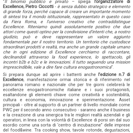
“
Il binomio pubblico e privato
– spiega
l’organizzatore di
Excellence, Pietro Ciccotti
-
è senza dubbio strategico e elemento
di grande forza, perché capace di creare un importante momento
di sintesi tra il mondo istituzionale, rappresentato in questo caso
da Fiera Roma, e l’universo creativo che contraddistingue
Excellence. Riteniamo quindi assolutamente positivo che due
attori come questi optino per la condivisione d’intenti che, a nostro
giudizio, può e deve rappresentare un valore aggiunto
fondamentale per il nostro territorio. Un territorio che custodisce
straordinari prodotti e realtà, ma anche un grande capitale umano
che in ogni edizione di Excellence cerchiamo di raccontare,
declinandoli attraverso la food experience, lo spettacolo, gli
incontri b2b e b2c e le innovazioni. Il tutto seguendo una mission
imprescindibile, vale a dire fare cultura enogastronomica
”.
Si prepara dunque ad aprire i battenti anche
l’edizione n.7 di
Excellence
, manifestazione ormai storica e di riferimento nel
panorama romano e nazionale che per tre giorni celebrerà le
eccellenze enogastronomiche italiane e i suoi protagonisti,
esaltandone gli elementi chiave come creatività e sostenibilità,
cultura e economia, innovazione e sperimentazione. Asset
principali - oltre al supporto di un partner di livello mondiale come
PWC per il secondo anno consecutivo - saranno anche il business
e la creazione di una sinergica tra le migliori realtà aziendali e gli
operatori, in linea con la volontà di Excellence di porsi sin dal suo
esordio come una sorta di ‘centro di incubazione” delle imprese
del food&wine. Tra cooking show, tavole rotonde, degustazioni,