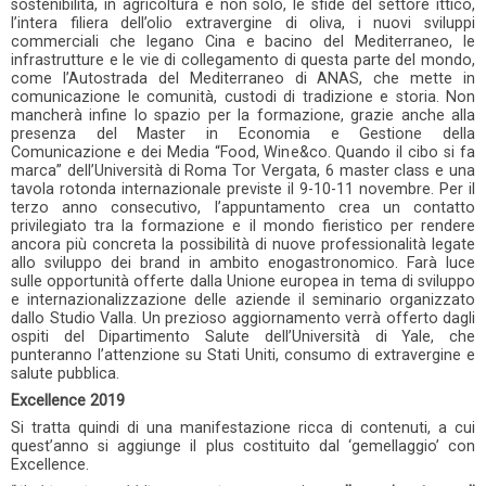
sostenibilità, in agricoltura e non solo, le sfide del settore ittico,
l’intera filiera dell’olio extravergine di oliva, i nuovi sviluppi
commerciali che legano Cina e bacino del Mediterraneo, le
infrastrutture e le vie di collegamento di questa parte del mondo,
come l’Autostrada del Mediterraneo di ANAS, che mette in
comunicazione le comunità, custodi di tradizione e storia. Non
mancherà infine lo spazio per la formazione, grazie anche alla
presenza del Master in Economia e Gestione della
Comunicazione e dei Media “Food, Wine&co. Quando il cibo si fa
marca” dell’Università di Roma Tor Vergata, 6 master class e una
tavola rotonda internazionale previste il 9-10-11 novembre. Per il
terzo anno consecutivo, l’appuntamento crea un contatto
privilegiato tra la formazione e il mondo fieristico per rendere
ancora più concreta la possibilità di nuove professionalità legate
allo sviluppo dei brand in ambito enogastronomico. Farà luce
sulle opportunità offerte dalla Unione europea in tema di sviluppo
e internazionalizzazione delle aziende il seminario organizzato
dallo Studio Valla. Un prezioso aggiornamento verrà offerto dagli
ospiti del Dipartimento Salute dell’Università di Yale, che
punteranno l’attenzione su Stati Uniti, consumo di extravergine e
salute pubblica.
Excellence 2019
Si tratta quindi di una manifestazione ricca di contenuti, a cui
quest’anno si aggiunge il plus costituito dal ‘gemellaggio’ con
Excellence.