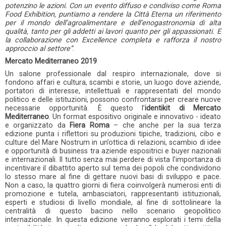
potenzino le azioni. Con un evento diffuso e condiviso come Roma
Food Exhibition, puntiamo a rendere la Città Eterna un riferimento
per il mondo dell’agroalimentare e dell’enogastronomia di alta
qualità, tanto per gli addetti ai lavori quanto per gli appassionati. E
la collaborazione con Excellence completa e rafforza il nostro
approccio al settore”
.
Mercato Mediterraneo 2019
Un salone professionale dal respiro internazionale, dove si
fondono affari e cultura, scambi e storie, un luogo dove aziende,
portatori di interesse, intellettuali e rappresentati del mondo
politico e delle istituzioni, possono confrontarsi per creare nuove
necessarie opportunità. È questo l’
identikit di Mercato
Mediterraneo
. Un format espositivo originale e innovativo - ideato
e organizzato da
Fiera Roma
– che anche per la sua terza
edizione punta i riflettori su produzioni tipiche, tradizioni, cibo e
culture del Mare Nostrum in un’ottica di relazioni, scambio di idee
e opportunità di business tra aziende espositrici e buyer nazionali
e internazionali. Il tutto senza mai perdere di vista l’importanza di
incentivare il dibattito aperto sul tema dei popoli che condividono
lo stesso mare al fine di gettare nuovi basi di sviluppo e pace.
Non a caso, la quattro giorni di fiera coinvolgerà numerosi enti di
promozione e tutela, ambasciatori, rappresentanti istituzionali,
esperti e studiosi di livello mondiale, al fine di sottolineare la
centralità di questo bacino nello scenario geopolitico
internazionale. In questa edizione verranno esplorati i temi della