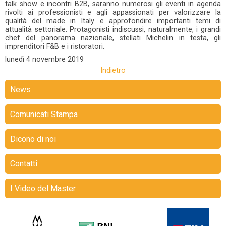
talk show e incontri B2B, saranno numerosi gli eventi in agenda
rivolti ai professionisti e agli appassionati per valorizzare la
qualità del made in Italy e approfondire importanti temi di
attualità settoriale. Protagonisti indiscussi, naturalmente, i grandi
chef del panorama nazionale, stellati Michelin in testa, gli
imprenditori F&B e i ristoratori.
lunedì
4 novembre 2019
Indietro
News
Comunicati Stampa
Dicono di noi
Contatti
I Video del Master