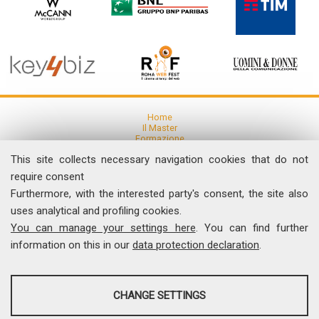
Home
Il Master
Formazione
Ricerca
This site collects necessary navigation cookies that do not
Articoli e Pubblicazioni
Eventi
require consent
Furthermore, with the interested party's consent, the site also
News
uses analytical and profiling cookies.
Comunicati Stampa
You can manage your settings here
. You can find further
Dicono di noi
Contatti
information on this in our
data protection declaration
.
I Video del Master
ANALYSES
Università degli Studi di Roma "Tor Vergata"
CHANGE SETTINGS
Facoltà di Economia, Via Columbia, 2 - 00133 Roma
Tel. 06 7259.5522 - Fax 06 7259.5504
Tools that collect anonymous data about website usage and
comunicamedia@economia.uniroma2.it