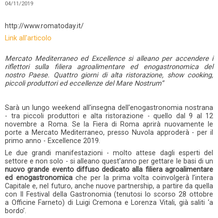
04/11/2019
http://www.romatoday.it/
Link all'articolo
Mercato Mediterraneo ed Excellence si alleano per accendere i
riflettori sulla filiera agroalimentare ed enogastronomica del
nostro Paese. Quattro giorni di alta ristorazione, show cooking,
piccoli produttori ed eccellenze del Mare Nostrum“
Sarà un lungo weekend all'insegna dell'enogastronomia nostrana
- tra piccoli produttori e alta ristorazione - quello dal 9 al 12
novembre a Roma. Se la Fiera di Roma aprirà nuovamente le
porte a Mercato Mediterraneo, presso Nuvola approderà - per il
primo anno - Excellence 2019.
Le due grandi manifestazioni - molto attese dagli esperti del
settore e non solo - si alleano quest'anno per gettare le basi di un
nuovo grande evento diffuso dedicato alla filiera agroalimentare
ed enogastronomica
che per la prima volta coinvolgerà l’intera
Capitale e, nel futuro, anche nuove partnership, a partire da quella
con Il Festival della Gastronomia (tenutosi lo scorso 28 ottobre
a Officine Farneto) di Luigi Cremona e Lorenza Vitali, già saliti ‘a
bordo’.