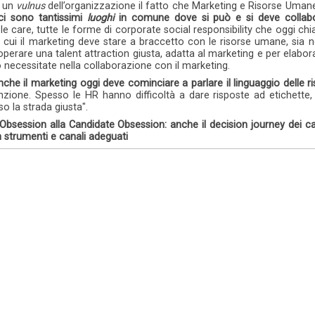
o un
vulnus
dell’organizzazione il fatto che Marketing e Risorse Umane
ci sono tantissimi
luoghi
in comune dove si può e si deve collab
ple care, tutte le forme di corporate social responsibility che oggi ch
 cui il marketing deve stare a braccetto con le risorse umane, sia n
 operare una talent attraction giusta, adatta al marketing e per elabor
necessitate nella collaborazione con il marketing.
che il marketing oggi deve cominciare a parlare il linguaggio delle 
unzione. Spesso le HR hanno difficoltà a dare risposte ad etichette,
o la strada giusta".
Obsession alla Candidate Obsession: anche il decision journey dei c
 strumenti e canali adeguati