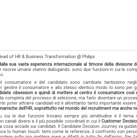
, Head of HR & Business Transformation @ Philips
, dalla sua vasta esperienza internazionale al timone della divisione d
e risorse umane stanno dialogando: sono due funzioni in cui le co
do.
el consumatore e del candidato sono cambiate tantissimo negli u
r gestire il consumatore e allo stesso identico modo lo sono per ge
didate obsession e quindi di mettere al centro il consumatore così
ida completa del processo di selezione, ma farlo diventare un proce
te poter attrarre candidati ed è altrettanto tanto importante essere a
 dinamiche dell’HR, soprattutto nel mondo del recruitment ma anche nel
u cui le due funzioni trovano sempre più similitudine è il tema d
canali diversi e il più possibile coordinati in cui il
Customer Decisi
ca cosa accade sui candidati. Il Candidate Decision Journey va guidato
sce lo human touch: temi come le referenze, il confronto con person
dere nulla ma mettere pregi e difetti in tutto fin dall’inizio. Per 