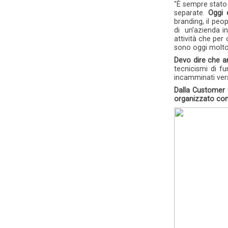
"È sempre stat
separate.
Oggi 
branding, il peo
di un’azienda in
attività che per
sono oggi molto 
Devo dire che an
tecnicismi di f
incamminati vers
Dalla Customer 
organizzato con