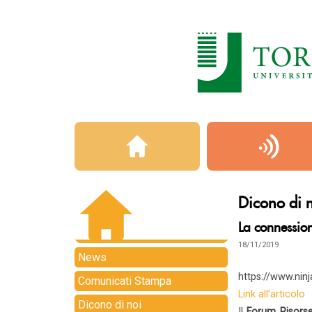
Dicono di 
La connessio
18/11/2019
News
https://www.ninj
Comunicati Stampa
Link all’articolo
Dicono di noi
Il
Forum Risors