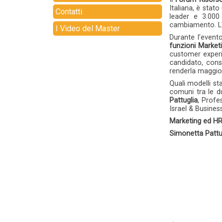
Italiana, è stato
Contatti
leader e 3.000
cambiamento. L'in
I Video del Master
Durante l’event
funzioni Market
customer experi
candidato, cons
renderla maggior
Quali modelli s
comuni tra le d
Pattuglia
, Profe
Israel & Busines
Marketing ed HR 
Simonetta Pattu