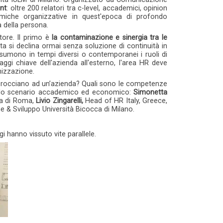
nt
: oltre 200 relatori tra c-level, accademici, opinion
amiche organizzative in quest'epoca di profondo
à della persona.
ore. Il primo è
la contaminazione e sinergia tra le
ta si declina ormai senza soluzione di continuità in
umono in tempi diversi o contemporanei i ruoli di
gi chiave dell'azienda all'esterno, l'area HR deve
anizzazione.
approcciano ad un’azienda? Quali sono le competenze
dallo scenario accademico ed economico:
Simonetta
ta di Roma,
Livio Zingarelli,
Head of HR Italy, Greece,
e & Sviluppo Università Bicocca di Milano.
gi hanno vissuto vite parallele.