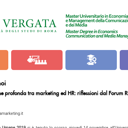
noi
ne profonda tra marketing ed HR: riflessioni dal Forum
amarketing.it
e Umane 2019
si è tenuto lo scorso giovedì 14 novembre all’Univer