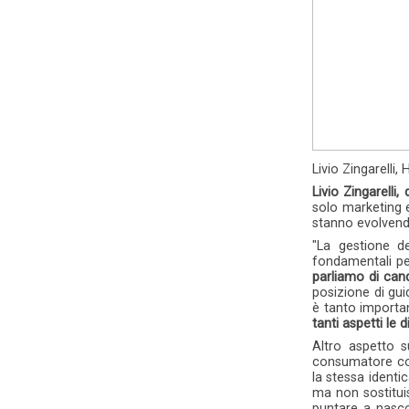
Livio Zingarelli
Livio Zingarelli
solo marketing 
stanno evolven
"La gestione d
fondamentali pe
parliamo di can
posizione di gu
è tanto importan
tanti aspetti le
Altro aspetto s
consumatore con 
la stessa identi
ma non sostitui
puntare a nascon