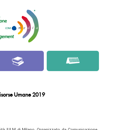
 Risorse Umane 2019
sità IULM di Milano. Organizzato da Comunicazione