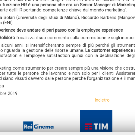
ia funzione HR è una persona che era un Senior Manager di Marketi
 parte dell’HR portando competenze chiave dal mondo marketing”.
a Solari (Università degli studi di Milano), Riccardo Barberis (Manpowe
 (ENI).
erience deve andare di pari passo con la employee experience
Solidoro
focalizza il suo commento sulla commistione e sugli incroci 
 alcuni anni, si intensificheranno sempre di più perché gli strume
o riguarda la gestione delle risorse umane.
La customer experience a
isfaction e l’employee satisfaction quindi con la declinazione degli
keting come strumento per creare sempre più una visione che costrui
i per tutte le persone che lavorano e non solo per i clienti. Assiste
nd siano vissuti davvero dalle persone perché l’organizzazione e il 
ga
bre 2019
Indietro