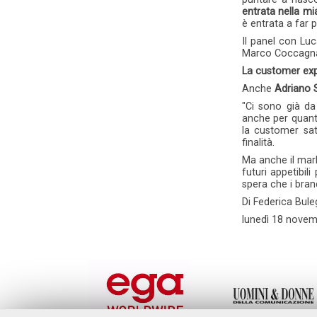
entrata nella m
è entrata a far
Il panel con Luc
Marco Coccagna
La customer exp
Anche
Adriano 
"Ci sono già da
anche per quant
la customer sat
finalità.
Ma anche il mar
futuri appetibil
spera che i bra
Di Federica Bule
lunedì
18 novem