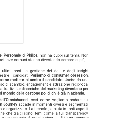
el Personale di Philips,
non ha dubbi sul tema. Non
mpetenze comuni stanno diventando sempre di più, e
ltimi anni. La gestione dei dati e degli insight
stire i candidati.
Parliamo di consumer obsession,
 come mettere al centro il candidato.
Uscire da una
sso di scambio, engagement e attrazione reciproca:
ttrattivi.
Le dinamiche del marketing diventano per
 mondo della gestione poi di chi è già in azienda.
ell’
Omnichannel
: così come vogliamo andare sul
on Journey
accade in momenti diversi e segmentati,
 e organizzato. La tecnologia aiuta in tanti aspetti,
e che già ci sono, temi come la full transparency,
fare un esempio di questa sinergia,
l’ultima persona