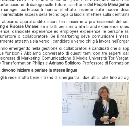
 un’occasione di dialogo sulle future traiettorie
del People Manageme
 manager partecipanti hanno riflettuto insieme sulle nuove din
arrestabile ascesa della tecnologia ci lascia riflettere sulla centralit
o abbiamo approfondito alcuni temi insieme a professionisti del sett
ing e Risorse Umane:
se infatti pensiamo alla brand experience ques
ence, candidate experience ed employee experience: le persone ass
umatore o collaboratore. Se il marketing deve comunicare i messag
mente attrattiva sia verso i candidati e verso chi già lavora nell'org
tanno emergendo nella gestione di collaboratori e candidati che si 
ue funzioni? Abbiamo conversato di questi temi con tre esperti 
ssoressa di Marketing, Comunicazione & Media Università Tor Verga
s Transformation Philips e
Adriano Solidoro
, Professore di Formazion
devono iniziare a parlare la stessa lingua
glia
vede molto bene il trend di sinergia tra i due uffici, che fino ad og