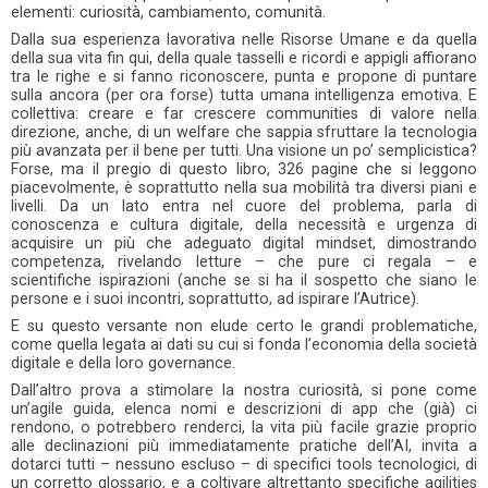
elementi: curiosità, cambiamento, comunità.
Dalla sua esperienza lavorativa nelle Risorse Umane e da quella
della sua vita fin qui, della quale tasselli e ricordi e appigli affiorano
tra le righe e si fanno riconoscere, punta e propone di puntare
sulla ancora (per ora forse) tutta umana intelligenza emotiva. E
collettiva: creare e far crescere communities di valore nella
direzione, anche, di un welfare che sappia sfruttare la tecnologia
più avanzata per il bene per tutti. Una visione un po’ semplicistica?
Forse, ma il pregio di questo libro, 326 pagine che si leggono
piacevolmente, è soprattutto nella sua mobilità tra diversi piani e
livelli. Da un lato entra nel cuore del problema, parla di
conoscenza e cultura digitale, della necessità e urgenza di
acquisire un più che adeguato digital mindset, dimostrando
competenza, rivelando letture – che pure ci regala – e
scientifiche ispirazioni (anche se si ha il sospetto che siano le
persone e i suoi incontri, soprattutto, ad ispirare l’Autrice).
E su questo versante non elude certo le grandi problematiche,
come quella legata ai dati su cui si fonda l’economia della società
digitale e della loro governance.
Dall’altro prova a stimolare la nostra curiosità, si pone come
un’agile guida, elenca nomi e descrizioni di app che (già) ci
rendono, o potrebbero renderci, la vita più facile grazie proprio
alle declinazioni più immediatamente pratiche dell’AI, invita a
dotarci tutti – nessuno escluso – di specifici tools tecnologici, di
un corretto glossario, e a coltivare altrettanto specifiche agilities