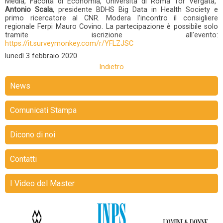
Media, Facoltà di Economia, Università di Roma Tor Vergata,
Antonio Scala
, presidente BDHS Big Data in Health Society e
primo ricercatore al CNR. Modera l’incontro il consigliere
regionale Ferpi Mauro Covino. La partecipazione è possibile solo
tramite iscrizione all’evento:
https://it.surveymonkey.com/r/YFLZJSC
lunedì
3 febbraio 2020
Indietro
News
Comunicati Stampa
Dicono di noi
Contatti
I Video del Master