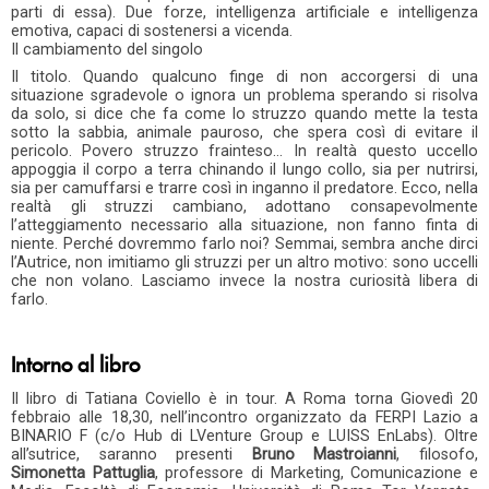
parti di essa). Due forze, intelligenza artificiale e intelligenza
emotiva, capaci di sostenersi a vicenda.
Il cambiamento del singolo
Il titolo. Quando qualcuno finge di non accorgersi di una
situazione sgradevole o ignora un problema sperando si risolva
da solo, si dice che fa come lo struzzo quando mette la testa
sotto la sabbia, animale pauroso, che spera così di evitare il
pericolo. Povero struzzo frainteso… In realtà questo uccello
appoggia il corpo a terra chinando il lungo collo, sia per nutrirsi,
sia per camuffarsi e trarre così in inganno il predatore. Ecco, nella
realtà gli struzzi cambiano, adottano consapevolmente
l’atteggiamento necessario alla situazione, non fanno finta di
niente. Perché dovremmo farlo noi? Semmai, sembra anche dirci
l’Autrice, non imitiamo gli struzzi per un altro motivo: sono uccelli
che non volano. Lasciamo invece la nostra curiosità libera di
farlo.
Intorno al libro
Il libro di Tatiana Coviello è in tour. A Roma torna Giovedì 20
febbraio alle 18,30, nell’incontro organizzato da FERPI Lazio a
BINARIO F (c/o Hub di LVenture Group e LUISS EnLabs). Oltre
all’sutrice, saranno presenti
Bruno Mastroianni
, filosofo,
Simonetta Pattuglia
, professore di Marketing, Comunicazione e