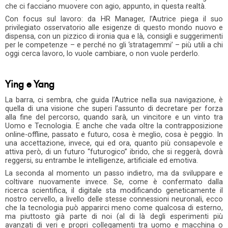
che ci facciano muovere con agio, appunto, in questa realtà.
Con focus sul lavoro: da HR Manager, l’Autrice piega il suo
privilegiato osservatorio alle esigenze di questo mondo nuovo e
dispensa, con un pizzico di ironia qua e là, consigli e suggerimenti
per le competenze – e perché no gli ‘stratagemmi’ – più utili a chi
oggi cerca lavoro, lo vuole cambiare, o non vuole perderlo.
Ying e Yang
La barra, ci sembra, che guida l’Autrice nella sua navigazione, è
quella di una visione che superi l’assunto di decretare per forza
alla fine del percorso, quando sarà, un vincitore e un vinto tra
Uomo e Tecnologia. E anche che vada oltre la contrapposizione
online-offline, passato e futuro, cosa è meglio, cosa è peggio. In
una accettazione, invece, qui ed ora, quanto più consapevole e
attiva però, di un futuro “futurogico” ibrido, che si reggerà, dovrà
reggersi, su entrambe le intelligenze, artificiale ed emotiva.
La seconda al momento un passo indietro, ma da sviluppare e
coltivare nuovamente invece. Se, come è confermato dalla
ricerca scientifica, il digitale sta modificando geneticamente il
nostro cervello, a livello delle stesse connessioni neuronali, ecco
che la tecnologia può apparirci meno come qualcosa di esterno,
ma piuttosto già parte di noi (al di là degli esperimenti più
avanzati di veri e propri collegamenti tra uomo e macchina o