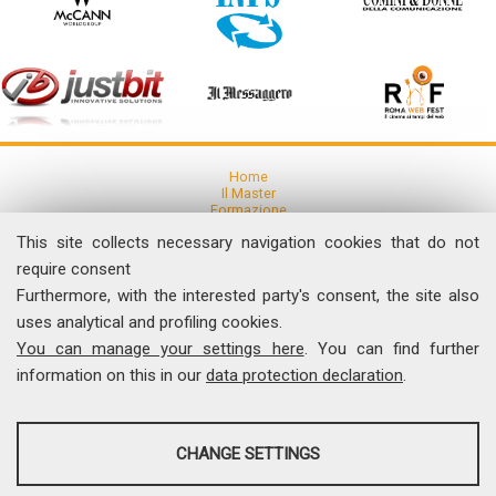
Home
Il Master
Formazione
Ricerca
This site collects necessary navigation cookies that do not
Articoli e Pubblicazioni
Eventi
require consent
Furthermore, with the interested party's consent, the site also
News
uses analytical and profiling cookies.
Comunicati Stampa
You can manage your settings here
. You can find further
Dicono di noi
Contatti
information on this in our
data protection declaration
.
I Video del Master
ANALYSES
Università degli Studi di Roma "Tor Vergata"
CHANGE SETTINGS
Facoltà di Economia, Via Columbia, 2 - 00133 Roma
Tel. 06 7259.5522 - Fax 06 7259.5504
Tools that collect anonymous data about website usage and
comunicamedia@economia.uniroma2.it
functionality. We use this information to improve our products, services