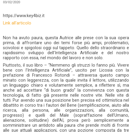
03/02/2020
https://www.key4biz.it
Link all'articolo
Non ha avuto paura, questa Autrice alle prese con la sua opera
prima, di affrontare uno dei temi forse più ampi, problematici,
scivolosi e spigolosi oggi sul tappeto. Quello dello straordinario e
rapidissimo sviluppo dell’Intelligenza Artificiale e del nostro
rapporto con essa, nel mondo del lavoro e non solo.
Piuttosto, il suo libro – “Nemmeno gli struzzi lo fanno più. Vivere
bene con l’Intelligenza Artificiale”, uscito per Licosia con la
prefazione di Francesco Rotondi – attraversa questo campo
minato con leggerezza, con la quale invita il lettore, utilizzando
un linguaggio chiaro e volutamente semplice, a riflettere sì, ma
anche ad accettare “di buon grado” la convivenza con questa
tecnologia, di fatto già presente nelle nostre vite. Nelle vite di
tutti. Pur avendo una sua posizione ben precisa ed ottimistica nel
dibattito in corso tra i fautori del Bene (semplificazione, aiuto alla
ricerca, alla persona, alle organizzazioni, alla comunità,
progresso) e quelli del Male (sopraffazione dell’Umano,
alienazione, solitudine) dell’AI, prova però semplicemente a
somministrare un antidoto alla paura che prende molti di fronte
alle sue attuali applicazioni, con una pozione composta da tre