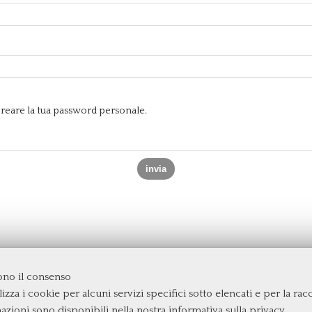
e creare la tua password personale.
dono il consenso
izza i cookie per alcuni servizi specifici sotto elencati e per la raccol
rgata
mazioni sono disponibili nella nostra
informativa sulla privacy