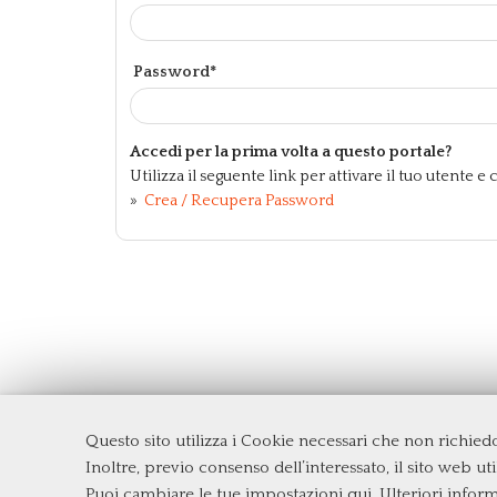
Password*
Accedi per la prima volta a questo portale?
Utilizza il seguente link per attivare il tuo utente 
»
Crea / Recupera Password
Questo sito utilizza i Cookie necessari che non richie
Dipartimento di Economia e Finanza
Inoltre, previo consenso dell’interessato, il sito web util
Università degli Studi di Roma
Tor Ve
Puoi cambiare le tue impostazioni qui
. Ulteriori infor
Via Columbia, 2