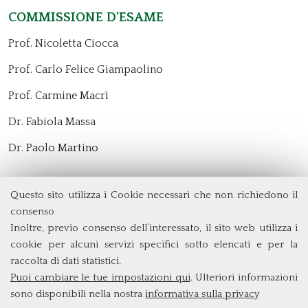
Commissione d'esame
Prof. Nicoletta Ciocca
Prof. Carlo Felice Giampaolino
Prof. Carmine Macrì
Dr. Fabiola Massa
Dr. Paolo Martino
Questo sito utilizza i Cookie necessari che non richiedono il
Dipartimento di Management e Diritto
consenso
Università degli Studi di Roma
Tor Vergata
Inoltre, previo consenso dell’interessato, il sito web utilizza i
Via Columbia, 2
cookie per alcuni servizi specifici sotto elencati e per la
00133 Roma (Italia)
raccolta di dati statistici.
Tel. +39 06 7259 5572/5425
Puoi cambiare le tue impostazioni qui
. Ulteriori informazioni
triennio@clem.uniroma2.it
sono disponibili nella nostra
informativa sulla privacy