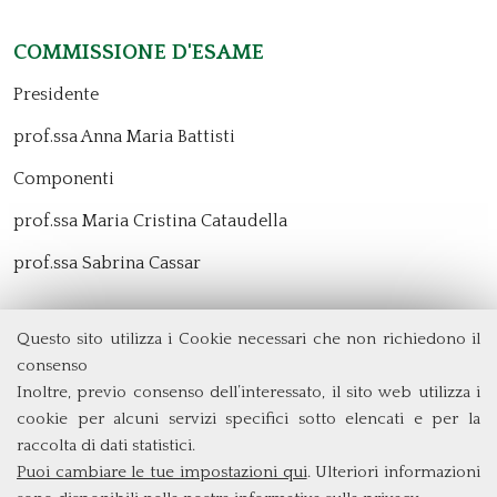
Commissione d'esame
Presidente
prof.ssa Anna Maria Battisti
Componenti
prof.ssa Maria Cristina Cataudella
prof.ssa Sabrina Cassar
Questo sito utilizza i Cookie necessari che non richiedono il
Dipartimento di Management e Diritto
consenso
Università degli Studi di Roma
Tor Vergata
Inoltre, previo consenso dell’interessato, il sito web utilizza i
Via Columbia, 2
cookie per alcuni servizi specifici sotto elencati e per la
00133 Roma (Italia)
raccolta di dati statistici.
Tel. +39 06 7259 5572/5425
Puoi cambiare le tue impostazioni qui
. Ulteriori informazioni
triennio@clem.uniroma2.it