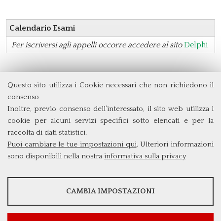
Calendario Esami
Per iscriversi agli appelli occorre accedere al sito
Delphi
Questo sito utilizza i Cookie necessari che non richiedono il
Dipartimento di Management e Diritto
consenso
Università degli Studi di Roma
Tor Vergata
Inoltre, previo consenso dell’interessato, il sito web utilizza i
Via Columbia, 2
cookie per alcuni servizi specifici sotto elencati e per la
00133 Roma (Italia)
raccolta di dati statistici.
Tel. +39 06 7259 5572/5425
Puoi cambiare le tue impostazioni qui
. Ulteriori informazioni
triennio@clem.uniroma2.it
sono disponibili nella nostra
informativa sulla privacy
STATISTICHE
CAMBIA IMPOSTAZIONI
Strumenti statistici che raccolgono dati anonimi sull'utilizzo e la
funzionalità del sito web.