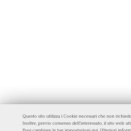
Questo sito utilizza i Cookie necessari che non richie
Dipartimento di Management e Diritto
Inoltre, previo consenso dell’interessato, il sito web util
Università degli Studi di Roma
Tor Ve
Puoi cambiare le tue impostazioni qui
. Ulteriori infor
Via Columbia, 2