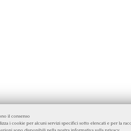
dono il consenso
izza i cookie per alcuni servizi specifici sotto elencati e per la raccol
rgata
mazioni sono disponibili nella nostra
informativa sulla privacy