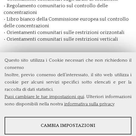
• Regolamento comunitario sul controllo delle
concentrazioni
• Libro bianco della Commissione europea sul controllo
delle concentrazioni
• Orientamenti comunitari sulle restrizioni orizzontali
• Orientamenti comunitari sulle restrizioni verticali
Questo sito utilizza i Cookie necessari che non richiedono il
Dipartimento di Management e Diritto
consenso
Università degli Studi di Roma
Tor Vergata
Inoltre, previo consenso dell’interessato, il sito web utilizza i
Via Columbia, 2
cookie per alcuni servizi specifici sotto elencati e per la
00133 Roma (Italia)
raccolta di dati statistici.
Tel. +39 06 7259 3299/5837
Puoi cambiare le tue impostazioni qui
. Ulteriori informazioni
biennio@clem.uniroma2.it
sono disponibili nella nostra
informativa sulla privacy
STATISTICHE
CAMBIA IMPOSTAZIONI
Strumenti statistici che raccolgono dati anonimi sull'utilizzo e la