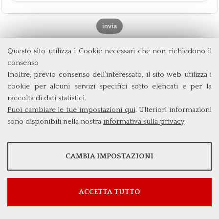
Questo sito utilizza i Cookie necessari che non richiedono il
consenso
Dipartimento di Management e Diritto
Università degli Studi di Roma
Tor Vergata
Inoltre, previo consenso dell’interessato, il sito web utilizza i
Via Columbia, 2
cookie per alcuni servizi specifici sotto elencati e per la
00133 Roma (Italia)
raccolta di dati statistici.
Tel. +39 06 7259 3299/5837
Puoi cambiare le tue impostazioni qui
. Ulteriori informazioni
biennio@clem.uniroma2.it
sono disponibili nella nostra
informativa sulla privacy
STATISTICHE
CAMBIA IMPOSTAZIONI
Strumenti statistici che raccolgono dati anonimi sull'utilizzo e la
funzionalità del sito web.
Mostra maggiori informazioni
ACCETTA TUTTO
Google Analytics
SERVIZI FACOLTATVI