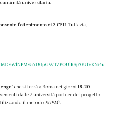
a comunità universitaria.
onsente l’ottenimento di 3 CFU
. Tuttavia,
NdzpUMDFaVlNPME5YU0pGWTZPOUlRSjY0U1VKNi4u
llenge
” che si terrà a Roma nei giorni
18-20
venienti dalle 7 università partner del progetto
2
utilizzando il metodo
EUPM
.