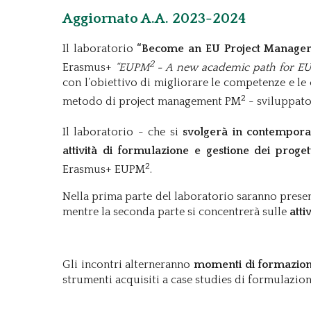
Aggiornato A.A. 2023-2024
Il laboratorio
“Become an EU Project Manager:
2
Erasmus+
“EUPM
-
A new academic path for EU
con l’obiettivo di migliorare le competenze e le 
2
metodo di project management PM
- sviluppat
Il laboratorio - che si
svolgerà in contempora
attività di formulazione e gestione dei proget
2
Erasmus+ EUPM
.
Nella prima parte del laboratorio saranno prese
mentre la seconda parte si concentrerà sulle
atti
Gli incontri alterneranno
momenti di formazione
strumenti acquisiti a case studies di formulazi