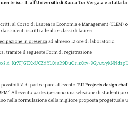
armente iscritti all’Università di Roma Tor Vergata e a tutta l
iscritti al Corso di Laurea in Economia e Management (CLEM)
c
 studenti iscritti alle altre classi di laurea.
tecipazione in presenza
ad almeno 12 ore di laboratorio.
arsi tramite il seguente Form di registrazione:
age.aspx?id=Kr7FJGTXxUCZdYLQiuR9DuQr_zQfv-9GjAAvykN
 possibilità di partecipare all’evento “
EU Projects design cha
2
EUPM
. All’evento parteciperanno una selezione di studenti pro
anno nella formulazione della migliore proposta progettuale 