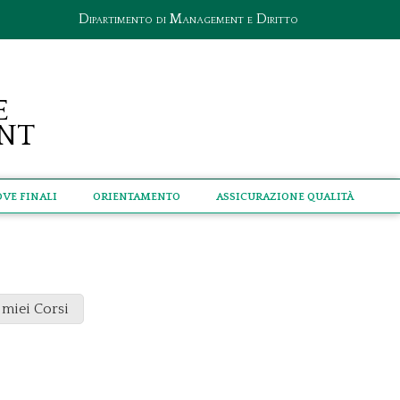
Dipartimento di Management e Diritto
e
nt
ove Finali
Orientamento
Assicurazione qualità
 miei Corsi