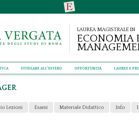
Laurea Magistrale in
Economia 
Manageme
tica
Studiare all'estero
Opportunità
Lauree e Pr
AGER
io Lezioni
Esami
Materiale Didattico
Info
I