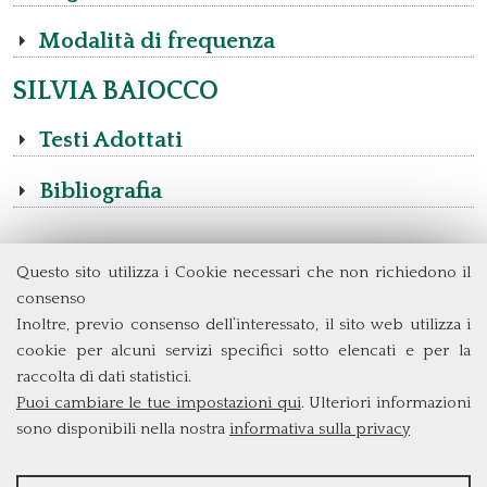
Modalità di frequenza
SILVIA BAIOCCO
Testi Adottati
Bibliografia
Questo sito utilizza i Cookie necessari che non richiedono il
Dipartimento di Management e Diritto
consenso
Università degli Studi di Roma
Tor Vergata
Inoltre, previo consenso dell’interessato, il sito web utilizza i
Via Columbia, 2
cookie per alcuni servizi specifici sotto elencati e per la
00133 Roma (Italia)
raccolta di dati statistici.
Tel. +39 06 7259 3299/5837
Puoi cambiare le tue impostazioni qui
. Ulteriori informazioni
biennio@clem.uniroma2.it
sono disponibili nella nostra
informativa sulla privacy
STATISTICHE