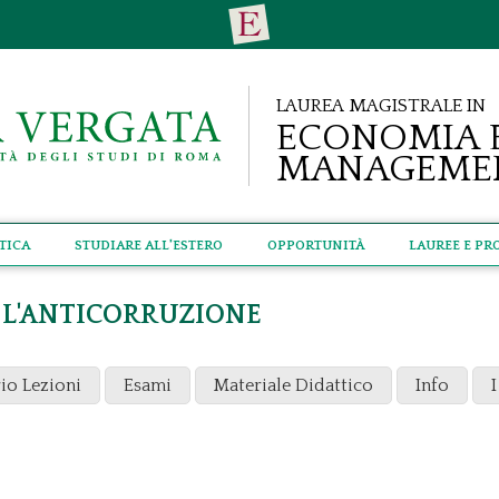
Laurea Magistrale in
Economia 
Manageme
tica
Studiare all'estero
Opportunità
Lauree e Pr
 L'ANTICORRUZIONE
io Lezioni
Esami
Materiale Didattico
Info
I