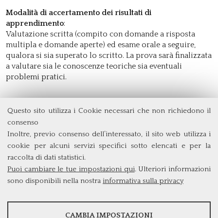
Modalità di accertamento dei risultati di
apprendimento
:
Valutazione scritta (compito con domande a risposta
multipla e domande aperte) ed esame orale a seguire,
qualora si sia superato lo scritto. La prova sarà finalizzata
a valutare sia le conoscenze teoriche sia eventuali
problemi pratici.
Questo sito utilizza i Cookie necessari che non richiedono il
Dipartimento di Management e Diritto
consenso
Università degli Studi di Roma
Tor Vergata
Inoltre, previo consenso dell’interessato, il sito web utilizza i
Via Columbia, 2
cookie per alcuni servizi specifici sotto elencati e per la
00133 Roma (Italia)
raccolta di dati statistici.
Tel. +39 06 7259 3299/5837
Puoi cambiare le tue impostazioni qui
. Ulteriori informazioni
biennio@clem.uniroma2.it
sono disponibili nella nostra
informativa sulla privacy
STATISTICHE
CAMBIA IMPOSTAZIONI