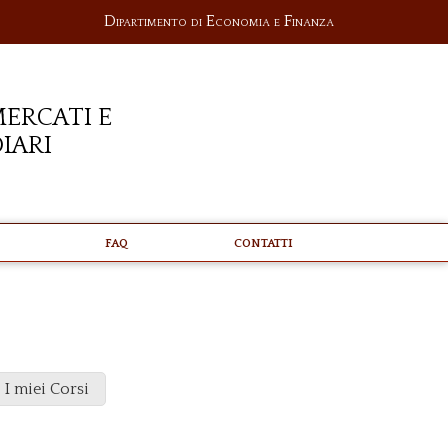
Dipartimento di Economia e Finanza
ercati e
iari
FAQ
Contatti
I miei Corsi