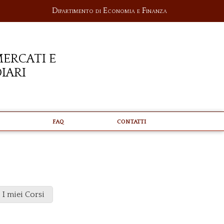
Dipartimento di Economia e Finanza
ercati e
iari
FAQ
Contatti
I miei Corsi