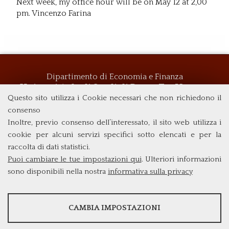
Next week, my office hour will be on May 12 at 2,00
pm. Vincenzo Farina
Dipartimento di Economia e Finanza
Università degli Studi di Roma
Tor Vergata
Questo sito utilizza i Cookie necessari che non richiedono il
Via Columbia, 2
00133 Roma (Italia)
consenso
Tel. +39 06 7259 5719
Inoltre, previo consenso dell’interessato, il sito web utilizza i
biennio@clemif.uniroma2.it
cookie per alcuni servizi specifici sotto elencati e per la
raccolta di dati statistici.
Puoi cambiare le tue impostazioni qui
. Ulteriori informazioni
sono disponibili nella nostra
informativa sulla privacy
STATISTICHE
CAMBIA IMPOSTAZIONI
Strumenti statistici che raccolgono dati anonimi sull'utilizzo e la
funzionalità del sito web.