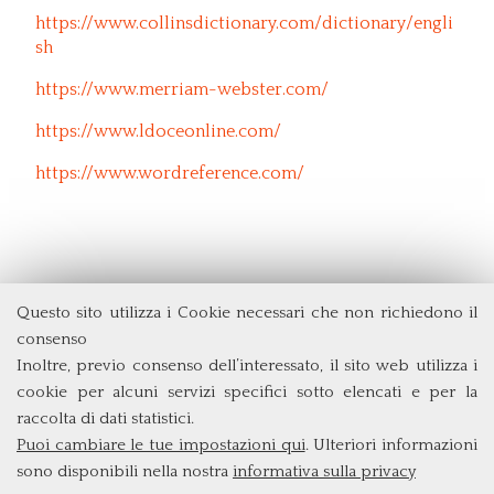
https://www.collinsdictionary.com/dictionary/engli
sh
https://www.merriam-webster.com/
https://www.ldoceonline.com/
https://www.wordreference.com/
Questo sito utilizza i Cookie necessari che non richiedono il
Dipartimento di Economia e Finanza
consenso
Università degli Studi di Roma
Tor Vergata
Inoltre, previo consenso dell’interessato, il sito web utilizza i
Via Columbia, 2
cookie per alcuni servizi specifici sotto elencati e per la
00133 Roma (Italia)
raccolta di dati statistici.
Tel. +39 06 7259 5715
Puoi cambiare le tue impostazioni qui
. Ulteriori informazioni
triennio@clef.uniroma2.it
sono disponibili nella nostra
informativa sulla privacy