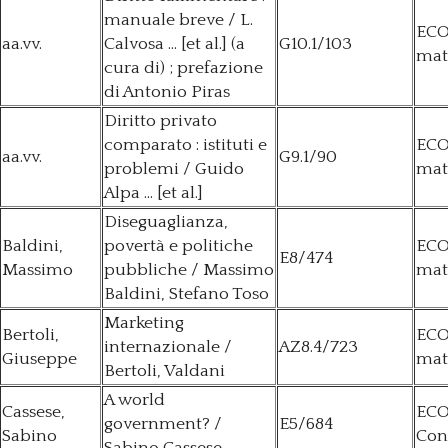
manuale breve / L.
ECO
aa.vv.
Calvosa ... [et al.] (a
G10.1/103
mat
cura di) ; prefazione
di Antonio Piras
Diritto privato
comparato : istituti e
ECO
aa.vv.
G9.1/90
problemi / Guido
mat
Alpa ... [et al.]
Diseguaglianza,
Baldini,
povertà e politiche
ECO
E8/474
Massimo
pubbliche / Massimo
mat
Baldini, Stefano Toso
Marketing
Bertoli,
ECO
internazionale /
AZ8.4/723
Giuseppe
mat
Bertoli, Valdani
A world
Cassese,
ECO
government? /
E5/684
Sabino
Con
Sabino Cassese