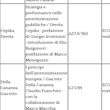
Strategia e
performance nelle
amministrazioni
pubbliche / Denita
Cepiku,
Cepiku ; prefazione
ECO
AZ7.4/360
Denita
di Giorgio Invernizzi
mat
; introduzione di Elio
Borgonovi ;
postfazione di Marco
Meneguzzo
I principi
dell'amministrazione
europea / Giacinto
Della
Della Cananea,
ECO
Cananea,
G7.1/84
Claudio Franchini ;
mat
Giacinto
con la
collaborazione di
Marco Macchia