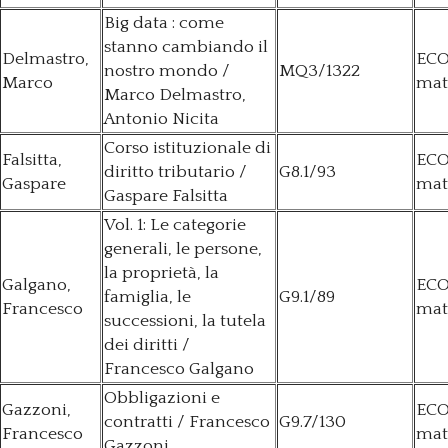
Big data : come
stanno cambiando il
Delmastro,
ECO
nostro mondo /
MQ3/1322
Marco
mat
Marco Delmastro,
Antonio Nicita
Corso istituzionale di
Falsitta,
ECO
diritto tributario /
G8.1/93
Gaspare
mat
Gaspare Falsitta
Vol. 1: Le categorie
generali, le persone,
la proprietà, la
Galgano,
ECO
famiglia, le
G9.1/89
Francesco
mat
successioni, la tutela
dei diritti /
Francesco Galgano
Obbligazioni e
Gazzoni,
ECO
contratti / Francesco
G9.7/130
Francesco
mat
Gazzoni