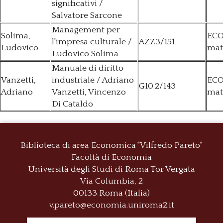
significativi /
Salvatore Sarcone
Management per
Solima,
ECO
l'impresa culturale /
AZ7.3/151
Ludovico
mat
Ludovico Solima
Manuale di diritto
Vanzetti,
industriale / Adriano
ECO
G10.2/143
Adriano
Vanzetti, Vincenzo
mat
Di Cataldo
Biblioteca di area Economica "Vilfredo Pareto"
Facoltà di Economia
Università degli Studi di Roma
Tor Vergata
Via Columbia, 2
00133 Roma (Italia)
v.pareto@economia.uniroma2.it