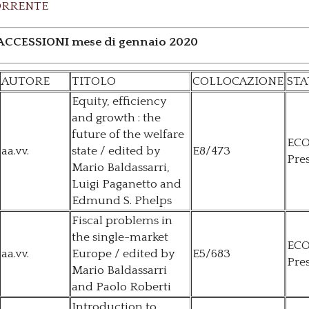
ORRENTE
CCESSIONI mese di gennaio 2020
AUTORE
TITOLO
COLLOCAZIONE
STA
Equity, efficiency
and growth : the
future of the welfare
ECO
aa.vv.
state / edited by
E8/473
Pres
Mario Baldassarri,
Luigi Paganetto and
Edmund S. Phelps
Fiscal problems in
the single-market
ECO
aa.vv.
Europe / edited by
E5/683
Pres
Mario Baldassarri
and Paolo Roberti
Introduction to