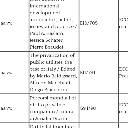
international
development :
approaches, actors,
ECO
aa.vv.
E13/705
issues, and practice /
mat
Paul A. Haslam,
Jessica Schafer,
Pierre Beaudet
The privatization of
public utilities: the
case of italy / Edited
ECO
aa.vv.
E11/741
by Mario Baldassarri,
Pres
Alfredo Macchiati,
Diego Piacentino
Percorsi mondiali di
diritto privato e
ECO
aa.vv.
G9.1/90
comparato / a cura
mat
di Amalia Diurni
Diritto fallimentare :