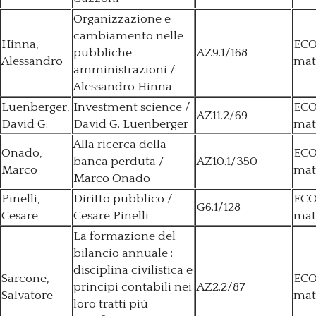
Organizzazione e
cambiamento nelle
Hinna,
ECO
pubbliche
AZ9.1/168
Alessandro
mat
amministrazioni /
Alessandro Hinna
Luenberger,
Investment science /
ECO
AZ11.2/69
David G.
David G. Luenberger
mat
Alla ricerca della
Onado,
ECO
banca perduta /
AZ10.1/350
Marco
mat
Marco Onado
Pinelli,
Diritto pubblico /
ECO
G6.1/128
Cesare
Cesare Pinelli
mat
La formazione del
bilancio annuale :
disciplina civilistica e
Sarcone,
ECO
principi contabili nei
AZ2.2/87
Salvatore
mat
loro tratti più