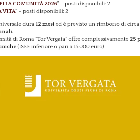
DELLA COMUNITÀ 2026
”
– posti disponibili: 2
A VITA
”
– posti disponibili: 2
Universale dura
12 mesi
ed è previsto un rimborso di circ
anali
.
ersità di Roma “Tor Vergata” offre complessivamente
25 
omiche
(ISEE inferiore o pari a 15.000 euro)