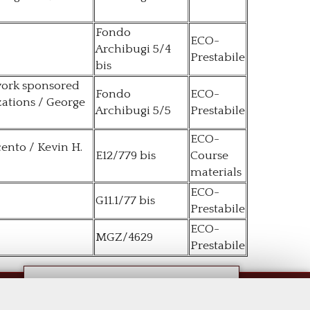
Fondo
ECO-
Archibugi 5/4
Prestabile
bis
 work sponsored
Fondo
ECO-
zations / George
Archibugi 5/5
Prestabile
ECO-
cento / Kevin H.
E12/779 bis
Course
materials
ECO-
G11.1/77 bis
Prestabile
ECO-
MGZ/4629
Prestabile