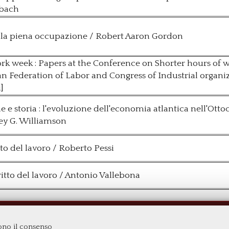
rbach
ella piena occupazione / Robert Aaron Gordon
rk week : Papers at the Conference on Shorter hours of
n Federation of Labor and Congress of Industrial organi
i]
 e storia : l'evoluzione dell'economia atlantica nell'Otto
rey G. Williamson
tto del lavoro / Roberto Pessi
ritto del lavoro / Antonio Vallebona
reto"
dono il consenso