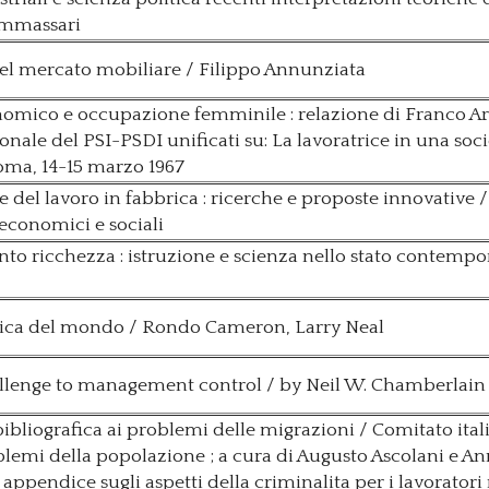
Ammassari
del mercato mobiliare / Filippo Annunziata
omico e occupazione femminile : relazione di Franco Ar
ale del PSI-PSDI unificati su: La lavoratrice in una soci
oma, 14-15 marzo 1967
 del lavoro in fabbrica : ricerche e proposte innovative /
 economici e sociali
nto ricchezza : istruzione e scienza nello stato contempo
ica del mondo / Rondo Cameron, Larry Neal
llenge to management control / by Neil W. Chamberlain
ibliografica ai problemi delle migrazioni / Comitato ital
blemi della popolazione ; a cura di Augusto Ascolani e A
n appendice sugli aspetti della criminalita per i lavoratori