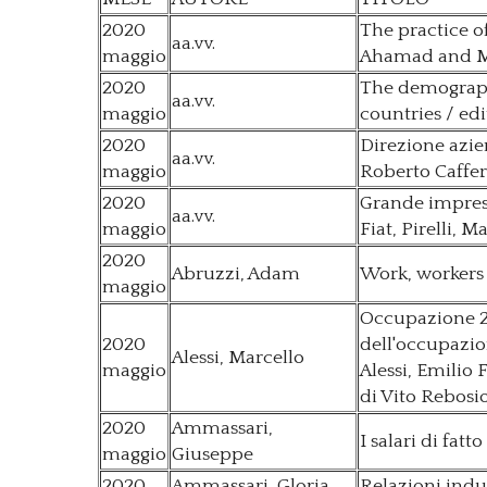
2020
The practice of
aa.vv.
maggio
Ahamad and M
2020
The demograph
aa.vv.
maggio
countries / ed
2020
Direzione aziend
aa.vv.
maggio
Roberto Caffer
2020
Grande impresa 
aa.vv.
maggio
Fiat, Pirelli, Ma
2020
Abruzzi, Adam
Work, workers
maggio
Occupazione 20
2020
dell'occupazio
Alessi, Marcello
maggio
Alessi, Emilio 
di Vito Rebosi
2020
Ammassari,
I salari di fatt
maggio
Giuseppe
2020
Ammassari, Gloria
Relazioni indus