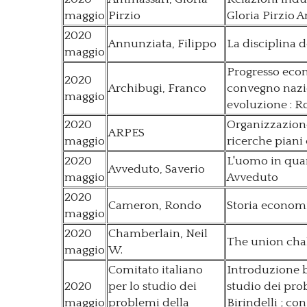
maggio
Pirzio
Gloria Pirzio 
2020
Annunziata, Filippo
La disciplina 
maggio
Progresso econ
2020
Archibugi, Franco
convegno nazion
maggio
evoluzione : R
2020
Organizzazione
ARPES
maggio
ricerche piani
2020
L'uomo in qua
Avveduto, Saverio
maggio
Avveduto
2020
Cameron, Rondo
Storia econom
maggio
2020
Chamberlain, Neil
The union cha
maggio
W.
Comitato italiano
Introduzione b
2020
per lo studio dei
studio dei pro
maggio
problemi della
Birindelli ; co