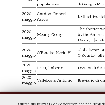
popolazione
di Giorgio Ma
2020
Gordon, Robert
L' Obiettivo d
maggio
Aaron
The shorter wo
2020
Meany, George
by the America
maggio
Meany ... [et ali
2020
Globalizzazione
O'Rourke, Kevin H.
maggio
O'Rourke, Jeff
2020
Pessi, Roberto
Lezioni di diri
maggio
2020
Vallebona, Antonio
Breviario di di
maggio
Biblioteca di area Economica "Vilfredo Pa
Questo sito utilizza i Cookie necessari che non richie