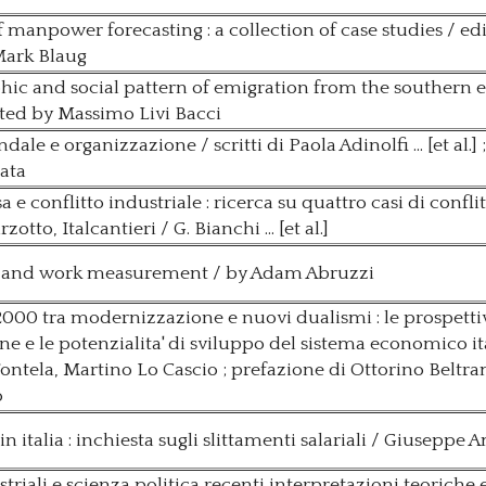
 manpower forecasting : a collection of case studies / ed
ark Blaug
ic and social pattern of emigration from the southern
ited by Massimo Livi Bacci
ale e organizzazione / scritti di Paola Adinolfi ... [et al.] 
ata
e conflitto industriale : ricerca su quattro casi di confli
rzotto, Italcantieri / G. Bianchi ... [et al.]
 and work measurement / by Adam Abruzzi
00 tra modernizzazione e nuovi dualismi : le prospetti
ne e le potenzialita' di sviluppo del sistema economico it
Fontela, Martino Lo Cascio ; prefazione di Ottorino Beltr
o
o in italia : inchiesta sugli slittamenti salariali / Giusepp
triali e scienza politica recenti interpretazioni teoriche e 