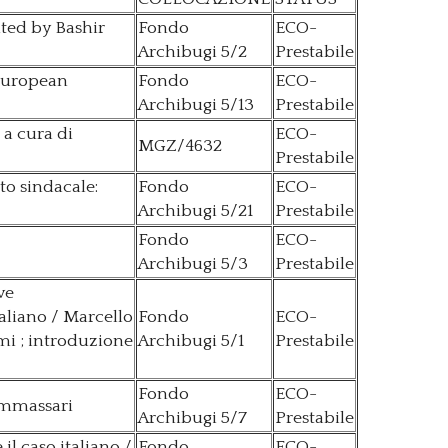
ited by Bashir
Fondo
ECO-
Archibugi 5/2
Prestabile
 european
Fondo
ECO-
Archibugi 5/13
Prestabile
; a cura di
ECO-
MGZ/4632
Prestabile
tto sindacale:
Fondo
ECO-
Archibugi 5/21
Prestabile
Fondo
ECO-
Archibugi 5/3
Prestabile
ve
aliano / Marcello
Fondo
ECO-
ami ; introduzione
Archibugi 5/1
Prestabile
Fondo
ECO-
e Ammassari
Archibugi 5/7
Prestabile
il caso italiano /
Fondo
ECO-