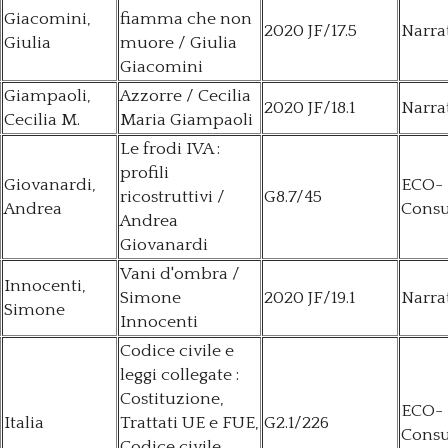
Giacomini,
fiamma che non
2020 JF/17.5
Narra
Giulia
muore / Giulia
Giacomini
Giampaoli,
Azzorre / Cecilia
2020 JF/18.1
Narra
Cecilia M.
Maria Giampaoli
Le frodi IVA :
profili
Giovanardi,
ECO-
ricostruttivi /
G8.7/45
Andrea
Consu
Andrea
Giovanardi
Vani d'ombra /
Innocenti,
Simone
2020 JF/19.1
Narra
Simone
Innocenti
Codice civile e
leggi collegate :
Costituzione,
ECO-
Italia
Trattati UE e FUE,
G2.1/226
Consu
Codice civile,