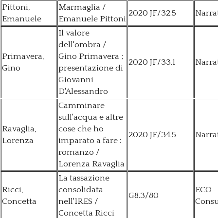
Pittoni,
Marmaglia /
2020 JF/32.5
Narra
Emanuele
Emanuele Pittoni
Il valore
dell'ombra /
Primavera,
Gino Primavera ;
2020 JF/33.1
Narra
Gino
presentazione di
Giovanni
D'Alessandro
Camminare
sull'acqua e altre
Ravaglia,
cose che ho
2020 JF/34.5
Narra
Lorenza
imparato a fare :
romanzo /
Lorenza Ravaglia
La tassazione
Ricci,
consolidata
ECO-
G8.3/80
Concetta
nell'IRES /
Consu
Concetta Ricci