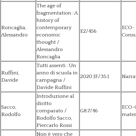
The age of
fragmentation : A
history of
Roncaglia,
contemporary
ECO-
E2/456
Alessandro
economic
Consu
thought /
Alessandro
Roncaglia
Tutti assenti : Un
Ruffini,
anno di scuola in
2020 JF/35.1
Narra
Davide
campagna /
Davide Ruffini
Introduzione al
diritto
Sacco,
ECO-
comparato /
G8.7/46
Rodolfo
mater
Rodolfo Sacco,
Piercarlo Rossi
Non è vero che