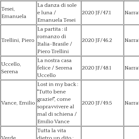
La danza di sole
Tesei,
e luna /
2020 JF/47.1
Narra
Emanuela
Emanuela Tesei
La partita : il
romanzo di
Trellini, Piero
2020 JF/46.2
Narra
Italia-Brasile /
Piero Trellini
La nostra casa
Uccello,
felice / Serena
2020 JF/48.1
Narra
Serena
Uccello
Lost in my back :
"Tutto bene
grazie!", come
Vance, Emilio
2020 JF/49.5
Narra
sopravvivere al
mal di schiena /
Emilio Vance
Tutta la vita
Verde,
dietro un dito :