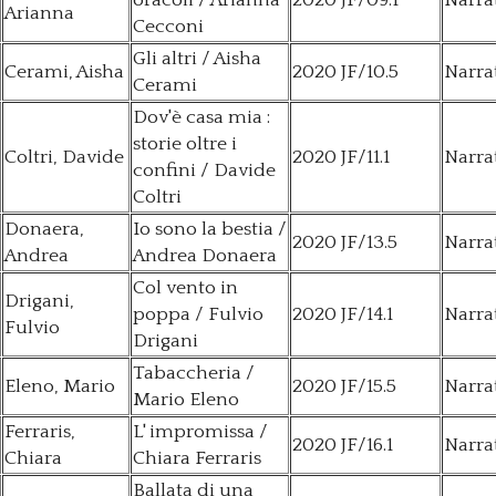
oracoli / Arianna
2020 JF/09.1
Narra
Arianna
Cecconi
Gli altri / Aisha
Cerami, Aisha
2020 JF/10.5
Narra
Cerami
Dov'è casa mia :
storie oltre i
Coltri, Davide
2020 JF/11.1
Narra
confini / Davide
Coltri
Donaera,
Io sono la bestia /
2020 JF/13.5
Narra
Andrea
Andrea Donaera
Col vento in
Drigani,
poppa / Fulvio
2020 JF/14.1
Narra
Fulvio
Drigani
Tabaccheria /
Eleno, Mario
2020 JF/15.5
Narra
Mario Eleno
Ferraris,
L' impromissa /
2020 JF/16.1
Narra
Chiara
Chiara Ferraris
Ballata di una