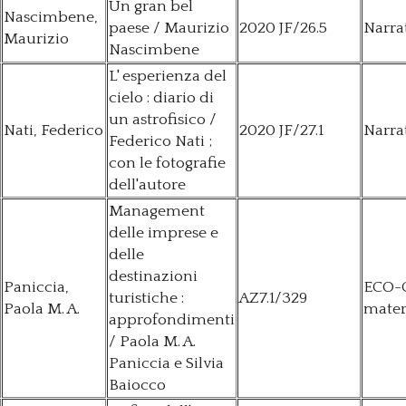
Un gran bel
Nascimbene,
paese / Maurizio
2020 JF/26.5
Narra
Maurizio
Nascimbene
L' esperienza del
cielo : diario di
un astrofisico /
Nati, Federico
2020 JF/27.1
Narra
Federico Nati ;
con le fotografie
dell'autore
Management
delle imprese e
delle
destinazioni
Paniccia,
ECO-
turistiche :
AZ7.1/329
Paola M. A.
mater
approfondimenti
/ Paola M. A.
Paniccia e Silvia
Baiocco