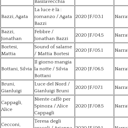
Basilavecchia
La luce è là :
Bazzi, Agata
romanzo / Agata
2020 JF/03.1
Narra
Bazzi
Bazzi,
Febbre /
2020 JF/04.5
Narra
Jonathan
Jonathan Bazzi
Bortesi,
Sound of salame
2020 JF/05.1
Narra
Mattia
/ Mattia Bortesi
Il giorno mangia
Bottani, Silvia
la notte / Silvia
2020 JF/06.5
Narra
Bottani
Bruni,
Luce del Nord /
2020 JF/07.1
Narra
Gianluigi
Gianluigi Bruni
Niente caffè per
Cappagli,
Spinoza / Alice
2020 JF/08.5
Narra
Alice
Cappagli
Teresa degli
Cecconi,