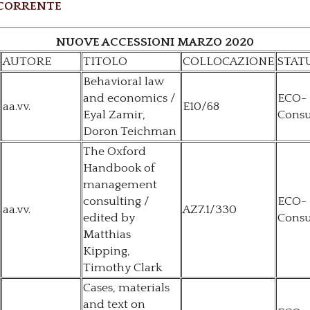
CORRENTE
NUOVE ACCESSIONI MARZO 2020
AUTORE
TITOLO
COLLOCAZIONE
STAT
Behavioral law
and economics /
ECO-
aa.vv.
E10/68
Eyal Zamir,
Consu
Doron Teichman
The Oxford
Handbook of
management
consulting /
ECO-
aa.vv.
AZ7.1/330
edited by
Consu
Matthias
Kipping,
Timothy Clark
Cases, materials
and text on