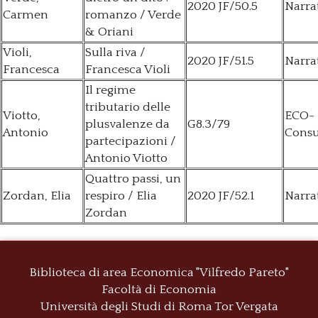
2020 JF/50.5
Narra
Carmen
romanzo / Verde
& Oriani
Violi,
Sulla riva /
2020 JF/51.5
Narra
Francesca
Francesca Violi
Il regime
tributario delle
Viotto,
ECO-
plusvalenze da
G8.3/79
Antonio
Consu
partecipazioni /
Antonio Viotto
Quattro passi, un
Zordan, Elia
respiro / Elia
2020 JF/52.1
Narra
Zordan
Biblioteca di area Economica "Vilfredo Pareto"
Facoltà di Economia
Università degli Studi di Roma
Tor Vergata