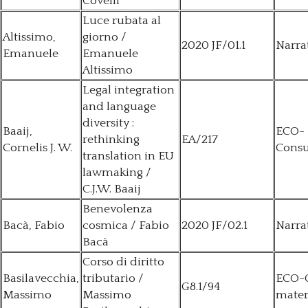
Covelli
Luce rubata al
Altissimo,
giorno /
2020 JF/01.1
Narra
Emanuele
Emanuele
Altissimo
Legal integration
and language
diversity :
Baaij,
ECO-
rethinking
EA/217
Cornelis J. W.
Consu
translation in EU
lawmaking /
C.J.W. Baaij
Benevolenza
Bacà, Fabio
cosmica / Fabio
2020 JF/02.1
Narra
Bacà
Corso di diritto
Basilavecchia,
tributario /
ECO-
G8.1/94
Massimo
Massimo
mater