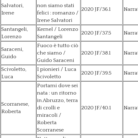
Salvatori,
non siamo stati
2020 JF/36.1
Narra
Irene
felici : romanzo /
Irene Salvatori
Santangeli,
Kernel / Lorenzo
2020 JF/37.5
Narra
Lorenzo
Santangeli
Fuoco è tutto ciò
Saraceni,
che siamo /
2020 JF/38.1
Narra
Guido
Guido Saraceni
Scivoletto,
I pionieri / Luca
2020 JF/39.5
Narra
Luca
Scivoletto
Portami dove sei
nata : un ritorno
in Abruzzo, terra
Scorranese,
di crolli e
2020 JF/40.1
Narra
Roberta
miracoli /
Roberta
Scorranese