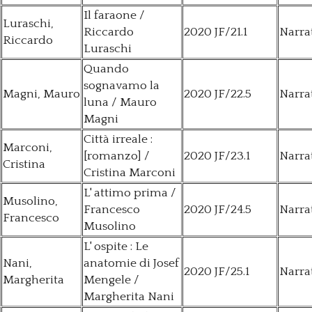
Il faraone /
Luraschi,
Riccardo
2020 JF/21.1
Narra
Riccardo
Luraschi
Quando
sognavamo la
Magni, Mauro
2020 JF/22.5
Narra
luna / Mauro
Magni
Città irreale :
Marconi,
[romanzo] /
2020 JF/23.1
Narra
Cristina
Cristina Marconi
L' attimo prima /
Musolino,
Francesco
2020 JF/24.5
Narra
Francesco
Musolino
L' ospite : Le
Nani,
anatomie di Josef
2020 JF/25.1
Narra
Margherita
Mengele /
Margherita Nani