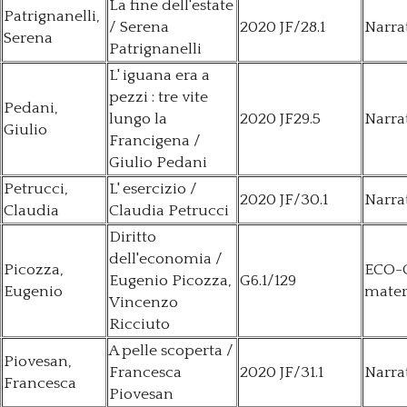
La fine dell'estate
Patrignanelli,
/ Serena
2020 JF/28.1
Narra
Serena
Patrignanelli
L' iguana era a
pezzi : tre vite
Pedani,
lungo la
2020 JF29.5
Narra
Giulio
Francigena /
Giulio Pedani
Petrucci,
L' esercizio /
2020 JF/30.1
Narra
Claudia
Claudia Petrucci
Diritto
dell'economia /
Picozza,
ECO-
Eugenio Picozza,
G6.1/129
Eugenio
mater
Vincenzo
Ricciuto
A pelle scoperta /
Piovesan,
Francesca
2020 JF/31.1
Narra
Francesca
Piovesan