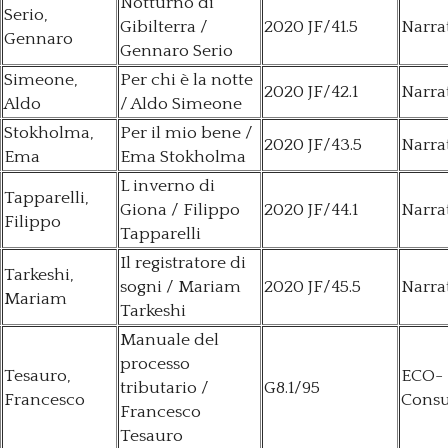
Notturno di
Serio,
Gibilterra /
2020 JF/41.5
Narra
Gennaro
Gennaro Serio
Simeone,
Per chi è la notte
2020 JF/42.1
Narra
Aldo
/ Aldo Simeone
Stokholma,
Per il mio bene /
2020 JF/43.5
Narra
Ema
Ema Stokholma
L inverno di
Tapparelli,
Giona / Filippo
2020 JF/44.1
Narra
Filippo
Tapparelli
Il registratore di
Tarkeshi,
sogni / Mariam
2020 JF/45.5
Narra
Mariam
Tarkeshi
Manuale del
processo
Tesauro,
ECO-
tributario /
G8.1/95
Francesco
Consu
Francesco
Tesauro