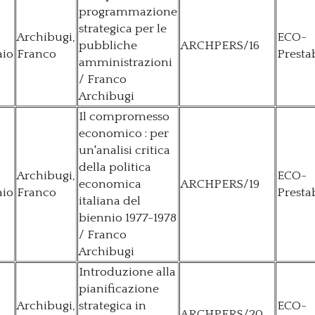
programmazione
strategica per le
Archibugi,
ECO-
pubbliche
ARCHPERS/16
aio
Franco
Presta
amministrazioni
/ Franco
Archibugi
Il compromesso
economico : per
un'analisi critica
della politica
Archibugi,
ECO-
economica
ARCHPERS/19
aio
Franco
Presta
italiana del
biennio 1977-1978
/ Franco
Archibugi
Introduzione alla
pianificazione
Archibugi,
strategica in
ECO-
ARCHPERS/20