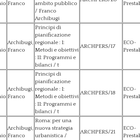
aio
Franco
ambito pubblico
Presta
/ Franco
Archibugi
Principi di
pianificazione
Archibugi,
regionale : I:
ECO-
ARCHPERS/17
aio
Franco
Metodi e obiettivi
Presta
: II: Programmi e
bilanci / t
Principi di
pianificazione
Archibugi,
regionale : I:
ECO-
ARCHPERS/18
aio
Franco
Metodi e obiettivi
Presta
: II: Programmi e
bilanci / t
Roma: per una
Archibugi,
nuova strategia
ECO-
ARCHPERS/21
aio
Franco
urbanistica /
Presta