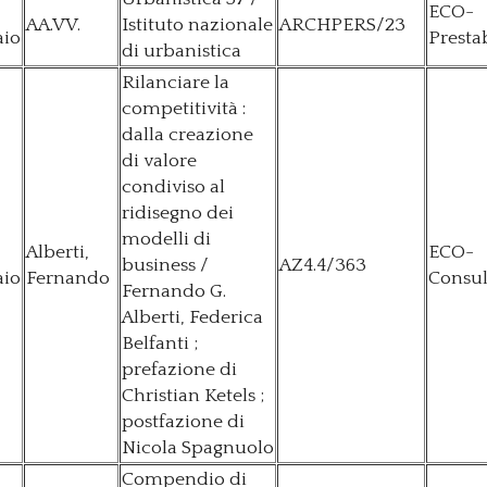
ECO-
AA.VV.
Istituto nazionale
ARCHPERS/23
aio
Presta
di urbanistica
Rilanciare la
competitività :
dalla creazione
di valore
condiviso al
ridisegno dei
modelli di
Alberti,
ECO-
business /
AZ4.4/363
aio
Fernando
Consul
Fernando G.
Alberti, Federica
Belfanti ;
prefazione di
Christian Ketels ;
postfazione di
Nicola Spagnuolo
Compendio di