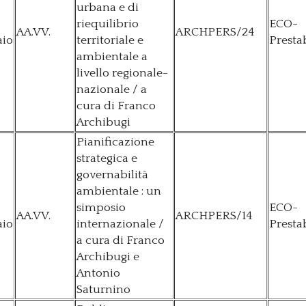
urbana e di
riequilibrio
ECO-
AA.VV.
ARCHPERS/24
aio
territoriale e
Presta
ambientale a
livello regionale-
nazionale / a
cura di Franco
Archibugi
Pianificazione
strategica e
governabilità
ambientale : un
simposio
ECO-
AA.VV.
ARCHPERS/14
aio
internazionale /
Presta
a cura di Franco
Archibugi e
Antonio
Saturnino