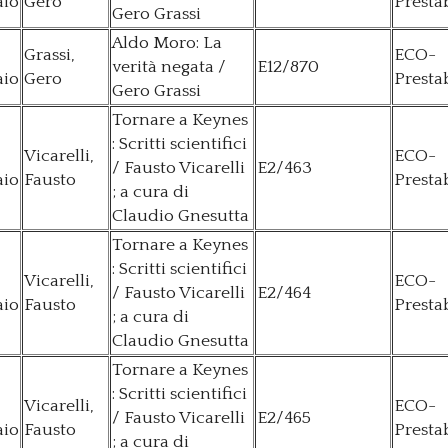
aio
Gero
Presta
Gero Grassi
Aldo Moro: La
Grassi,
ECO-
verità negata /
E12/870
aio
Gero
Presta
Gero Grassi
Tornare a Keynes
: Scritti scientifici
Vicarelli,
ECO-
/ Fausto Vicarelli
E2/463
aio
Fausto
Presta
; a cura di
Claudio Gnesutta
Tornare a Keynes
: Scritti scientifici
Vicarelli,
ECO-
/ Fausto Vicarelli
E2/464
aio
Fausto
Presta
; a cura di
Claudio Gnesutta
Tornare a Keynes
: Scritti scientifici
Vicarelli,
ECO-
/ Fausto Vicarelli
E2/465
aio
Fausto
Presta
; a cura di