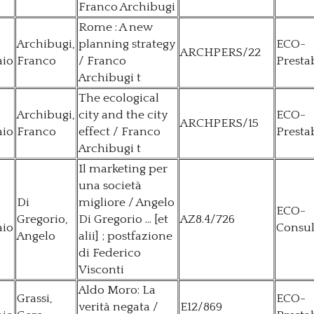
Franco Archibugi
Rome : A new
Archibugi,
planning strategy
ECO-
ARCHPERS/22
aio
Franco
/ Franco
Presta
Archibugi t
The ecological
Archibugi,
city and the city
ECO-
ARCHPERS/15
aio
Franco
effect / Franco
Presta
Archibugi t
Il marketing per
una società
Di
migliore / Angelo
ECO-
Gregorio,
Di Gregorio ... [et
AZ8.4/726
aio
Consul
Angelo
alii] ; postfazione
di Federico
Visconti
Aldo Moro: La
Grassi,
ECO-
verità negata /
E12/869