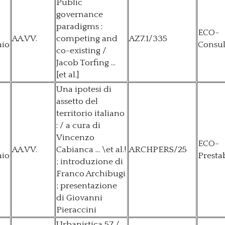
Public
governance
paradigms :
ECO-
AA.VV.
competing and
AZ7.1/335
aio
Consul
co-existing /
Jacob Torfing ...
[et al.]
Una ipotesi di
assetto del
territorio italiano
: / a cura di
Vincenzo
ECO-
AA.VV.
Cabianca ... \et al.!
ARCHPERS/25
aio
Presta
; introduzione di
Franco Archibugi
; presentazione
di Giovanni
Pieraccini
Urbanistica 57 /