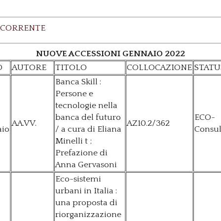
 CORRENTE
NUOVE ACCESSIONI GENNAIO 2022
O
AUTORE
TITOLO
COLLOCAZIONE
STATU
Banca Skill :
Persone e
tecnologie nella
banca del futuro
ECO-
AA.VV.
AZ10.2/362
aio
/ a cura di Eliana
Consul
Minelli t ;
Prefazione di
Anna Gervasoni
Eco-sistemi
urbani in Italia :
una proposta di
riorganizzazione