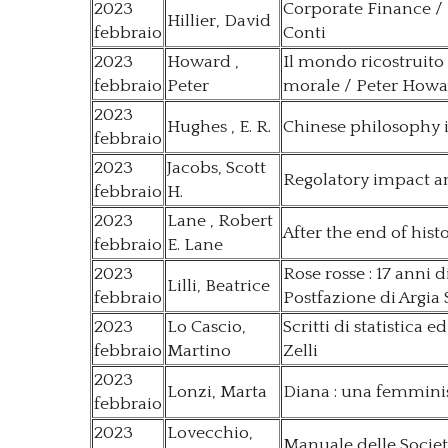
2023
Corporate Finance / Da
Hillier, David
febbraio
Conti
2023
Howard ,
Il mondo ricostruito
febbraio
Peter
morale / Peter How
2023
Hughes , E. R.
Chinese philosophy in
febbraio
2023
Jacobs, Scott
Regolatory impact anal
febbraio
H.
2023
Lane , Robert
After the end of hist
febbraio
E. Lane
2023
Rose rosse : 17 anni 
Lilli, Beatrice
febbraio
Postfazione di Argia
2023
Lo Cascio,
Scritti di statistica
febbraio
Martino
Zelli
2023
Lonzi, Marta
Diana : una femmini
febbraio
2023
Lovecchio,
Manuale delle Societ