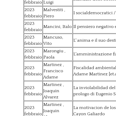
febbraio
Luigi
2023
Malvestiti ,
I socialdemocratici /
febbraio
Piero
2023
Mancini, Italo
Il pensiero negativo 
febbraio
2023
Mancuso,
L' anima e il suo des
febbraio
Vito
2023
Marongiu ,
L'amministrazione fi
febbraio
Paola
Martinez ,
2023
Fiscalidad ambiental
Francisco
febbraio
Adame Martinez [et.a
Adame
Martinez ,
2023
La inviolabilidad del
Joaquin
febbraio
prologo di Eugenio 
Alvarez
Martinez ,
2023
La motivacion de los 
Joaquin
febbraio
Cayon Galiardo