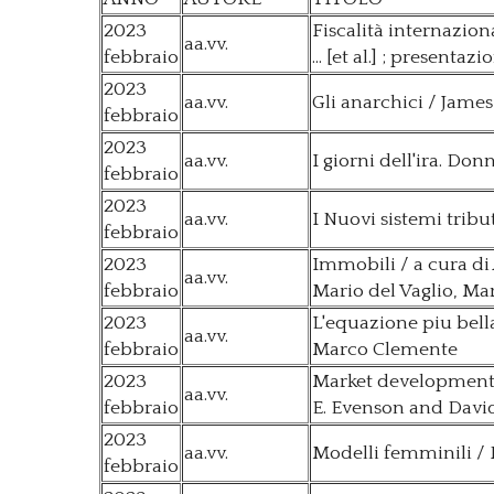
2023
Fiscalità internaziona
aa.vv.
febbraio
... [et al.] ; presenta
2023
aa.vv.
Gli anarchici / James
febbraio
2023
aa.vv.
I giorni dell'ira. Don
febbraio
2023
aa.vv.
I Nuovi sistemi tribu
febbraio
2023
Immobili / a cura di
aa.vv.
febbraio
Mario del Vaglio, Ma
2023
L'equazione piu bella
aa.vv.
febbraio
Marco Clemente
2023
Market development f
aa.vv.
febbraio
E. Evenson and Davi
2023
aa.vv.
Modelli femminili / Fr
febbraio