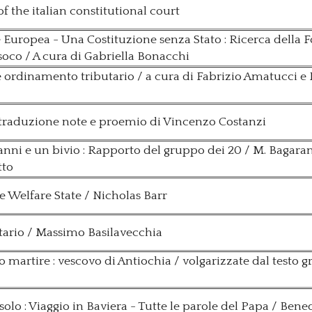
 the italian constitutional court
e Europea - Una Costituzione senza Stato : Ricerca della
Issoco / A cura di Gabriella Bonacchi
e ordinamento tributario / a cura di Fabrizio Amatucci e
 ; traduzione note e proemio di Vincenzo Costanzi
ni e un bivio : Rapporto del gruppo dei 20 / M. Bagarani [e
tto
 Welfare State / Nicholas Barr
utario / Massimo Basilavecchia
zio martire : vescovo di Antiochia / volgarizzate dal testo
olo : Viaggio in Baviera - Tutte le parole del Papa / Ben