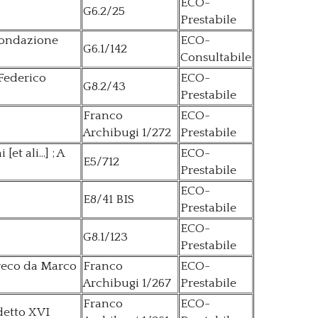
ECO-
G6.2/25
Prestabile
 Fondazione
ECO-
G6.1/142
Consultabile
 Federico
ECO-
G8.2/43
Prestabile
Franco
ECO-
Archibugi 1/272
Prestabile
t ali...] ; A
ECO-
E5/712
Prestabile
ECO-
E8/41 BIS
Prestabile
ECO-
G8.1/123
Prestabile
 greco da Marco
Franco
ECO-
Archibugi 1/267
Prestabile
Franco
ECO-
edetto XVI