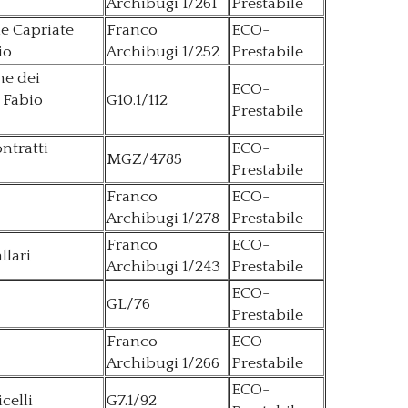
Archibugi 1/261
Prestabile
le Capriate
Franco
ECO-
io
Archibugi 1/252
Prestabile
ne dei
ECO-
/ Fabio
G10.1/112
Prestabile
ntratti
ECO-
MGZ/4785
Prestabile
Franco
ECO-
Archibugi 1/278
Prestabile
Franco
ECO-
llari
Archibugi 1/243
Prestabile
ECO-
GL/76
Prestabile
Franco
ECO-
Archibugi 1/266
Prestabile
ECO-
celli
G7.1/92