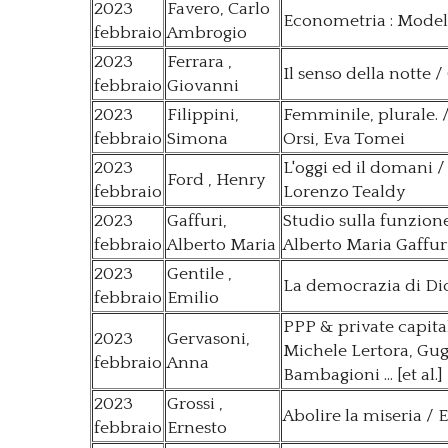
2023
Favero, Carlo
Econometria : Model
febbraio
Ambrogio
2023
Ferrara ,
Il senso della notte 
febbraio
Giovanni
2023
Filippini,
Femminile, plurale. 
febbraio
Simona
Orsi, Eva Tomei
2023
L'oggi ed il domani 
Ford , Henry
febbraio
Lorenzo Tealdy
2023
Gaffuri,
Studio sulla funzione
febbraio
Alberto Maria
Alberto Maria Gaffur
2023
Gentile ,
La democrazia di Dio
febbraio
Emilio
PPP & private capital
2023
Gervasoni,
Michele Lertora, Gug
febbraio
Anna
Bambagioni ... [et al.]
2023
Grossi ,
Abolire la miseria / 
febbraio
Ernesto