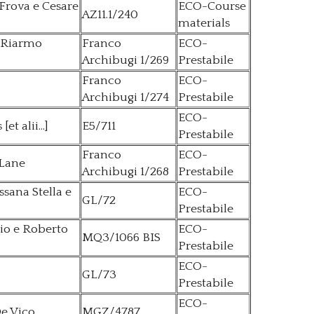
o Frova e Cesare
ECO-Course
AZ11.1/240
materials
l Riarmo
Franco
ECO-
Archibugi 1/269
Prestabile
Franco
ECO-
Archibugi 1/274
Prestabile
ECO-
t alii...]
E5/711
Prestabile
Franco
ECO-
 Lane
Archibugi 1/268
Prestabile
ssana Stella e
ECO-
GL/72
Prestabile
cio e Roberto
ECO-
MQ3/1066 BIS
Prestabile
ECO-
GL/73
Prestabile
ECO-
De Vico
MGZ/4787