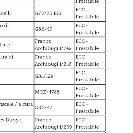
Prestabile
ECO-
celli
G7.2/35 BIS
Prestabile
io di
ECO-
G8.6/49
Prestabile
Franco
ECO-
Biase
Archibugi 1/242
Prestabile
ura di
Franco
ECO-
Archibugi 1/246
Prestabile
ECO-
G8.1/129
Prestabile
ECO-
MGZ/4788
Prestabile
iscale / a cura
ECO-
G8.2/47
Prestabile
es Duby ;
Franco
ECO-
Archibugi 1/239
Prestabile