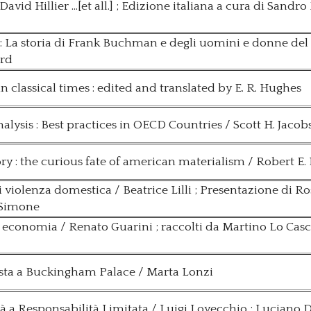
vid Hillier ...[et all.] ; Edizione italiana a cura di Sandr
 : La storia di Frank Buchman e degli uomini e donne de
ard
 classical times : edited and translated by E. R. Hughes
ysis : Best practices in OECD Countries / Scott H. Jacobs [e
ory : the curious fate of american materialism / Robert E.
di violenza domestica / Beatrice Lilli ; Presentazione di Ro
 Simone
 ed economia / Renato Guarini ; raccolti da Martino Lo Cas
sta a Buckingham Palace / Marta Lonzi
à a Responsabilità Limitata / Luigi Lovecchio ; Luciano 