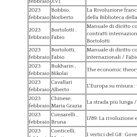
febbraio
XVI
2023
Bobbio,
La Rivoluzione france
febbraio
Norberto
della Biblioteca del
Manuale di diritto c
2023
Bortolotti ,
contratti internazion
febbraio
Fabio
Bortolotti
2023
Bortolotti,
Manuale di diritto c
febbraio
Fabio
internazionali / Fabi
2023
Bukharin ,
The economic theory 
febbraio
Nikolai
2023
Cavallari
L'Europa su misura : 
febbraio
Alberto
2023
Chinese,
La strada più lunga 
febbraio
Maria Grazia
2023
Consarelli ,
1789: La rivoluzione e
febbraio
Bruna
2023
Conticelli,
I vertici del G8 : Go