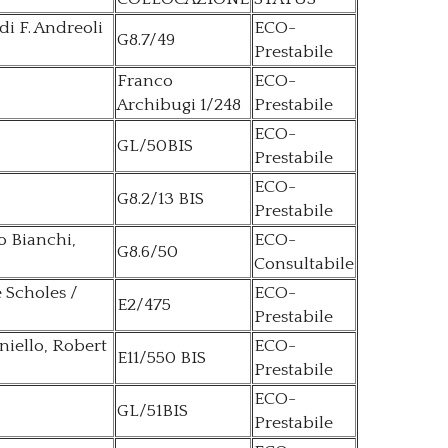
di F. Andreoli
ECO-
G8.7/49
Prestabile
Franco
ECO-
Archibugi 1/248
Prestabile
ECO-
GL/50BIS
Prestabile
ECO-
G8.2/13 BIS
Prestabile
o Bianchi,
ECO-
G8.6/50
Consultabile
e Scholes /
ECO-
E2/475
Prestabile
niello, Robert
ECO-
E11/550 BIS
Prestabile
ECO-
GL/51BIS
Prestabile