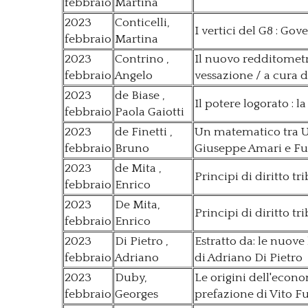
febbraio
Martina
2023
Conticelli,
I vertici del G8 : Go
febbraio
Martina
2023
Contrino ,
Il nuovo redditometro 
febbraio
Angelo
vessazione / a cura 
2023
de Biase ,
Il potere logorato : l
febbraio
Paola Gaiotti
2023
de Finetti ,
Un matematico tra Ut
febbraio
Bruno
Giuseppe Amari e Ful
2023
de Mita ,
Principi di diritto tr
febbraio
Enrico
2023
De Mita,
Principi di diritto t
febbraio
Enrico
2023
Di Pietro ,
Estratto da: le nuove
febbraio
Adriano
di Adriano Di Pietro
2023
Duby,
Le origini dell'econ
febbraio
Georges
prefazione di Vito F