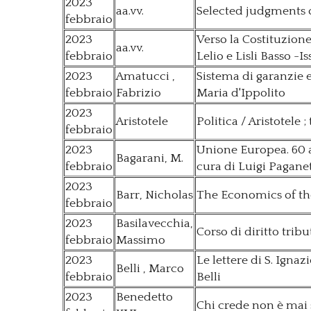
2023
aa.vv.
Selected judgments of
febbraio
2023
Verso la Costituzion
aa.vv.
febbraio
Lelio e Lisli Basso -
2023
Amatucci ,
Sistema di garanzie 
febbraio
Fabrizio
Maria d'Ippolito
2023
Aristotele
Politica / Aristotele
febbraio
2023
Unione Europea. 60 an
Bagarani, M.
febbraio
cura di Luigi Pagane
2023
Barr, Nicholas
The Economics of the
febbraio
2023
Basilavecchia,
Corso di diritto trib
febbraio
Massimo
2023
Le lettere di S. Igna
Belli , Marco
febbraio
Belli
2023
Benedetto
Chi crede non è mai s