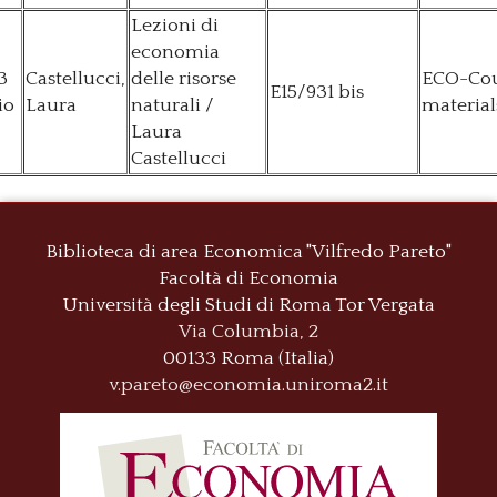
Lezioni di
economia
3
Castellucci,
delle risorse
ECO-Cou
E15/931 bis
io
Laura
naturali /
material
Laura
Castellucci
Biblioteca di area Economica "Vilfredo Pareto"
Facoltà di Economia
Università degli Studi di Roma
Tor Vergata
Via Columbia, 2
00133 Roma (Italia)
v.pareto@economia.uniroma2.it