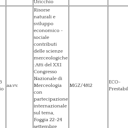
Uricchio
Risorse
naturali e
sviluppo
economico -
sociale
contributi
delle scienze
merceologiche
: Atti del XXI
Congresso
Nazionale di
3
ECO-
aa.vv.
Merceologia
MGZ/4812
io
Prestabi
con
partecipazione
internazionale
sul tema,
Foggia 22-24
settembre