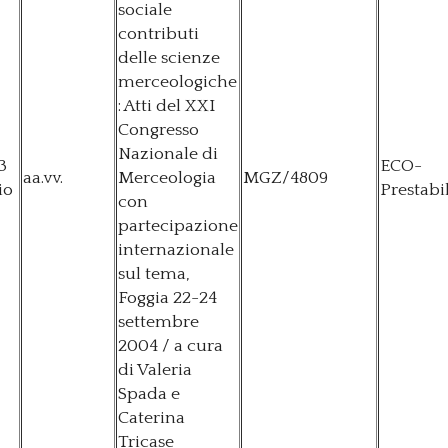
sociale
contributi
delle scienze
merceologiche
: Atti del XXI
Congresso
Nazionale di
3
ECO-
aa.vv.
Merceologia
MGZ/4809
io
Prestabi
con
partecipazione
internazionale
sul tema,
Foggia 22-24
settembre
2004 / a cura
di Valeria
Spada e
Caterina
Tricase