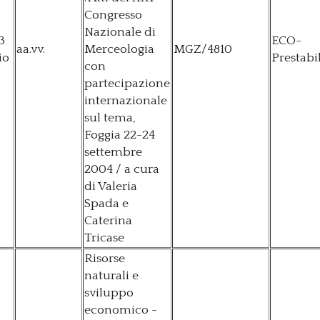
Congresso
Nazionale di
3
ECO-
aa.vv.
Merceologia
MGZ/4810
io
Prestabi
con
partecipazione
internazionale
sul tema,
Foggia 22-24
settembre
2004 / a cura
di Valeria
Spada e
Caterina
Tricase
Risorse
naturali e
sviluppo
economico -