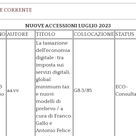
E CORRENTE
NUOVE ACCESSIONI LUGLIO 2023
NO
AUTORE
TITOLO
COLLOCAZIONE
STATUS
La tassazione
dell'economia
digitale : tra
imposta sui
servizi digitali,
global
3
minimum tax
ECO-
aa.vv.
G8.3/85
io
e nuovi
Consulta
modelli di
prelievo / a
cura di Franco
Gallo e
Antonio Felice