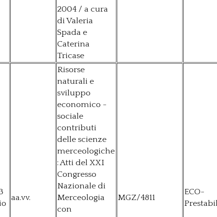
2004 / a cura
di Valeria
Spada e
Caterina
Tricase
Risorse
naturali e
sviluppo
economico -
sociale
contributi
delle scienze
merceologiche
: Atti del XXI
Congresso
Nazionale di
3
ECO-
aa.vv.
Merceologia
MGZ/4811
io
Prestabi
con