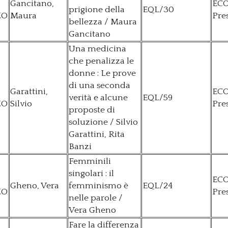
Gancitano,
EC
prigione della
EQL/30
ZO
Maura
Pre
bellezza / Maura
Gancitano
Una medicina
che penalizza le
donne : Le prove
di una seconda
Garattini,
EC
verità e alcune
EQL/59
ZO
Silvio
Pre
proposte di
soluzione / Silvio
Garattini, Rita
Banzi
Femminili
singolari : il
EC
Gheno, Vera
femminismo è
EQL/24
ZO
Pre
nelle parole /
Vera Gheno
Fare la differenza