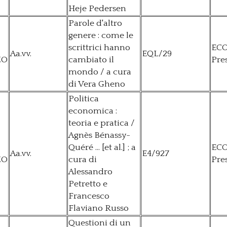
Heje Pedersen
Parole d'altro
genere : come le
scrittrici hanno
EC
Aa.vv.
EQL/29
ZO
cambiato il
Pre
mondo / a cura
di Vera Gheno
Politica
economica :
teoria e pratica /
Agnès Bénassy-
Quéré ... [et al.] ; a
EC
Aa.vv.
E4/927
ZO
cura di
Pre
Alessandro
Petretto e
Francesco
Flaviano Russo
Questioni di un