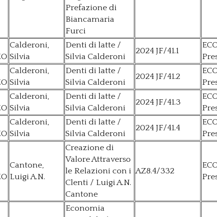
Prefazione di
Biancamaria
Furci
Calderoni,
Denti di latte /
EC
2024 JF/41.1
ZO
Silvia
Silvia Calderoni
Pre
Calderoni,
Denti di latte /
EC
2024 JF/41.2
ZO
Silvia
Silvia Calderoni
Pre
Calderoni,
Denti di latte /
EC
2024 JF/41.3
ZO
Silvia
Silvia Calderoni
Pre
Calderoni,
Denti di latte /
EC
2024 JF/41.4
ZO
Silvia
Silvia Calderoni
Pre
Creazione di
Valore Attraverso
Cantone,
EC
le Relazioni con i
AZ8.4/332
ZO
Luigi A.N.
Pre
Clenti / Luigi A.N.
Cantone
Economia