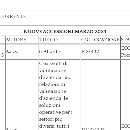
 CORRENTE
NUOVE ACCESSIONI MARZO 2024
O
AUTORE
TITOLO
COLLOCAZIONE
STA
EC
Aa.vv.
6: Atlante
E12/432
ZO
Pre
Casi svolti di
valutazione
d'azienda : 60
relazioni di
valutazione
d'azienda, le
soluzioni
operative per i
settori piu
diversi, tutti i
EC
Aa.vv.
MGZ/1324