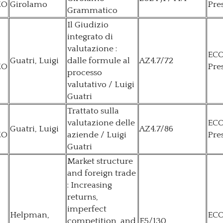
ZO
Girolamo
Pre
Grammatico
Il Giudizio
integrato di
valutazione :
EC
Guatri, Luigi
dalle formule al
AZ4.7/72
ZO
Pre
processo
valutativo / Luigi
Guatri
Trattato sulla
valutazione delle
EC
Guatri, Luigi
AZ4.7/86
ZO
aziende / Luigi
Pre
Guatri
Market structure
and foreign trade
: Increasing
returns,
imperfect
Helpman,
EC
competition, and
E5/130