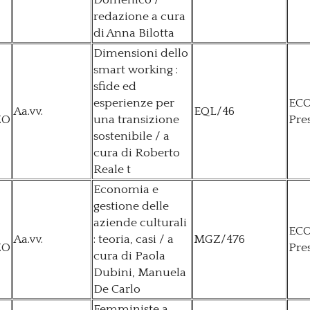
Domenico /
redazione a cura
di Anna Bilotta
Dimensioni dello
smart working :
sfide ed
esperienze per
EC
Aa.vv.
EQL/46
ZO
una transizione
Pre
sostenibile / a
cura di Roberto
Reale t
Economia e
gestione delle
aziende culturali
EC
Aa.vv.
: teoria, casi / a
MGZ/476
ZO
Pre
cura di Paola
Dubini, Manuela
De Carlo
Femministe a