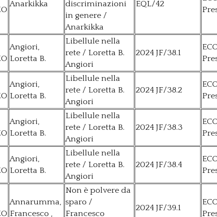
Anarkikka
discriminazioni
EQL/42
ZO
Pre
in genere /
Anarkikka
Libellule nella
Angiori,
EC
rete / Loretta B.
2024 JF/38.1
ZO
Loretta B.
Pre
Angiori
Libellule nella
Angiori,
EC
rete / Loretta B.
2024 JF/38.2
ZO
Loretta B.
Pre
Angiori
Libellule nella
Angiori,
EC
rete / Loretta B.
2024 JF/38.3
ZO
Loretta B.
Pre
Angiori
Libellule nella
Angiori,
EC
rete / Loretta B.
2024 JF/38.4
ZO
Loretta B.
Pre
Angiori
Non è polvere da
Annarumma,
sparo /
EC
2024 JF/39.1
ZO
Francesco ,
Francesco
Pre