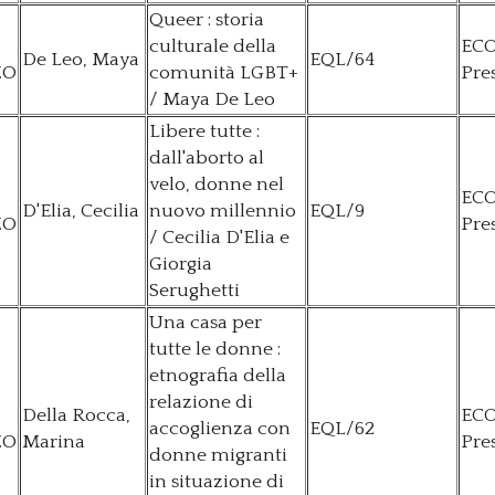
Queer : storia
culturale della
EC
De Leo, Maya
EQL/64
ZO
comunità LGBT+
Pre
/ Maya De Leo
Libere tutte :
dall'aborto al
velo, donne nel
EC
D'Elia, Cecilia
nuovo millennio
EQL/9
ZO
Pre
/ Cecilia D'Elia e
Giorgia
Serughetti
Una casa per
tutte le donne :
etnografia della
relazione di
Della Rocca,
EC
accoglienza con
EQL/62
ZO
Marina
Pre
donne migranti
in situazione di