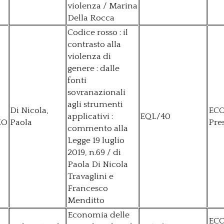
violenza / Marina
Della Rocca
Codice rosso : il
contrasto alla
violenza di
genere : dalle
fonti
sovranazionali
agli strumenti
Di Nicola,
EC
applicativi :
EQL/40
ZO
Paola
Pre
commento alla
Legge 19 luglio
2019, n.69 / di
Paola Di Nicola
Travaglini e
Francesco
Menditto
Economia delle
EC