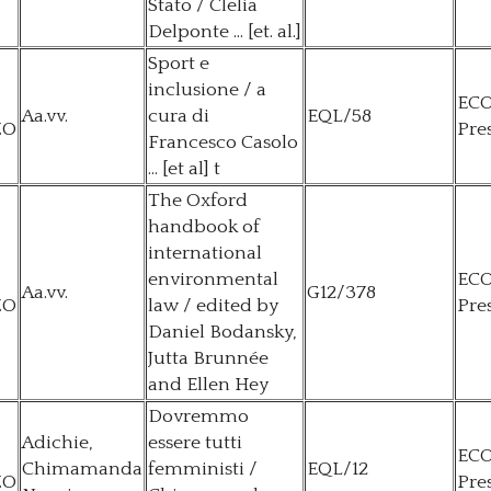
Stato / Clelia
Delponte ... [et. al.]
Sport e
inclusione / a
EC
Aa.vv.
cura di
EQL/58
ZO
Pre
Francesco Casolo
... [et al] t
The Oxford
handbook of
international
environmental
EC
Aa.vv.
G12/378
ZO
law / edited by
Pre
Daniel Bodansky,
Jutta Brunnée
and Ellen Hey
Dovremmo
Adichie,
essere tutti
EC
Chimamanda
femministi /
EQL/12
ZO
Pre