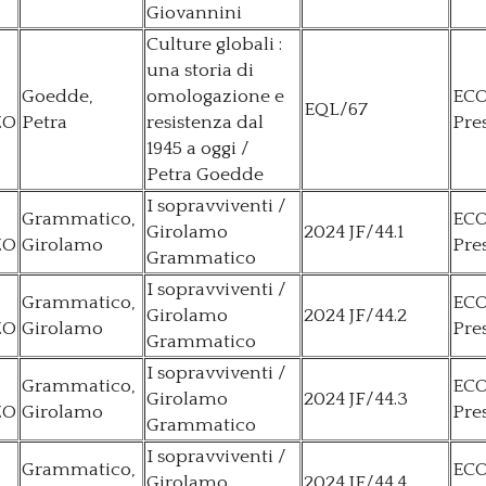
Giovannini
Culture globali :
una storia di
Goedde,
omologazione e
EC
EQL/67
ZO
Petra
resistenza dal
Pre
1945 a oggi /
Petra Goedde
I sopravviventi /
Grammatico,
EC
Girolamo
2024 JF/44.1
ZO
Girolamo
Pre
Grammatico
I sopravviventi /
Grammatico,
EC
Girolamo
2024 JF/44.2
ZO
Girolamo
Pre
Grammatico
I sopravviventi /
Grammatico,
EC
Girolamo
2024 JF/44.3
ZO
Girolamo
Pre
Grammatico
I sopravviventi /
Grammatico,
EC
Girolamo
2024 JF/44.4