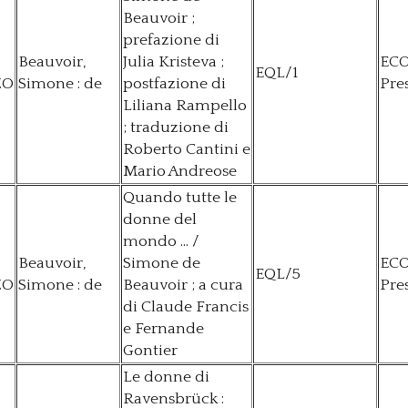
Beauvoir ;
prefazione di
Beauvoir,
Julia Kristeva ;
EC
EQL/1
ZO
Simone : de
postfazione di
Pre
Liliana Rampello
; traduzione di
Roberto Cantini e
Mario Andreose
Quando tutte le
donne del
mondo ... /
Beauvoir,
Simone de
EC
EQL/5
ZO
Simone : de
Beauvoir ; a cura
Pre
di Claude Francis
e Fernande
Gontier
Le donne di
Ravensbrück :