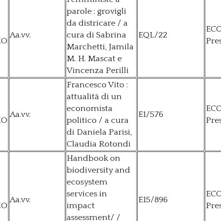
parole : grovigli
da districare / a
EC
Aa.vv.
cura di Sabrina
EQL/22
ZO
Pre
Marchetti, Jamila
M. H. Mascat e
Vincenza Perilli
Francesco Vito :
attualità di un
economista
EC
Aa.vv.
E1/576
ZO
politico / a cura
Pre
di Daniela Parisi,
Claudia Rotondi
Handbook on
biodiversity and
ecosystem
services in
EC
Aa.vv.
E15/896
ZO
impact
Pre
assessment/ /