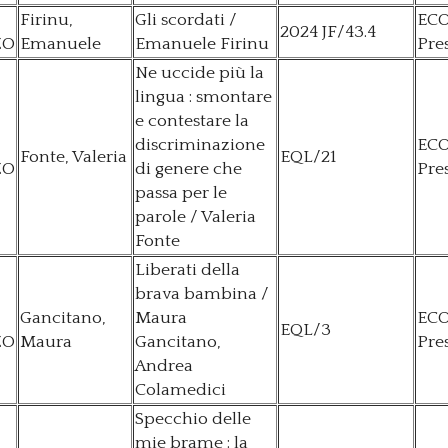
Firinu,
Gli scordati /
EC
2024 JF/43.4
ZO
Emanuele
Emanuele Firinu
Pre
Ne uccide più la
lingua : smontare
e contestare la
discriminazione
EC
Fonte, Valeria
EQL/21
ZO
di genere che
Pre
passa per le
parole / Valeria
Fonte
Liberati della
brava bambina /
Gancitano,
Maura
EC
EQL/3
ZO
Maura
Gancitano,
Pre
Andrea
Colamedici
Specchio delle
mie brame : la