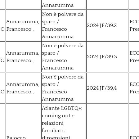
Annarumma
Non è polvere da
Annarumma,
sparo /
EC
2024 JF/39.2
ZO
Francesco ,
Francesco
Pre
Annarumma
Non è polvere da
Annarumma,
sparo /
EC
2024 JF/39.3
ZO
Francesco ,
Francesco
Pre
Annarumma
Non è polvere da
Annarumma,
sparo /
EC
2024 JF/39.4
ZO
Francesco ,
Francesco
Pre
Annarumma
Atlante LGBTQ+:
coming out e
relazioni
familiari :
Baiocco,
dimensioni
EC