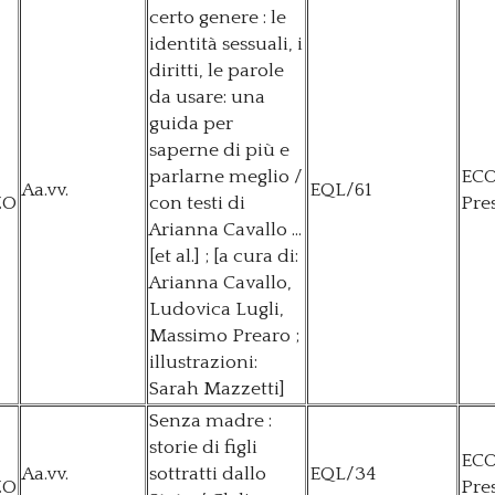
certo genere : le
identità sessuali, i
diritti, le parole
da usare: una
guida per
saperne di più e
parlarne meglio /
EC
Aa.vv.
EQL/61
ZO
con testi di
Pre
Arianna Cavallo ...
[et al.] ; [a cura di:
Arianna Cavallo,
Ludovica Lugli,
Massimo Prearo ;
illustrazioni:
Sarah Mazzetti]
Senza madre :
storie di figli
EC
Aa.vv.
sottratti dallo
EQL/34
ZO
Pre