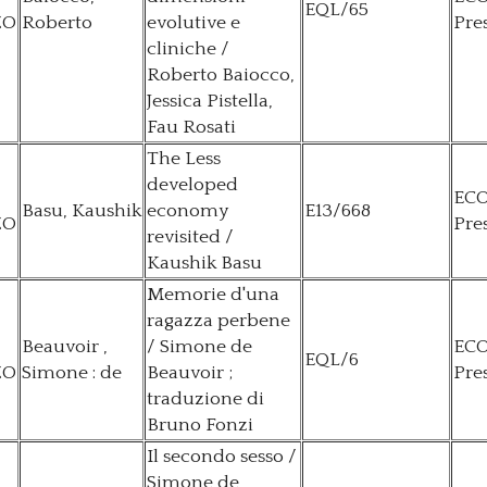
EQL/65
ZO
Roberto
evolutive e
Pre
cliniche /
Roberto Baiocco,
Jessica Pistella,
Fau Rosati
The Less
developed
EC
Basu, Kaushik
economy
E13/668
ZO
Pre
revisited /
Kaushik Basu
Memorie d'una
ragazza perbene
Beauvoir ,
/ Simone de
EC
EQL/6
ZO
Simone : de
Beauvoir ;
Pre
traduzione di
Bruno Fonzi
Il secondo sesso /
Simone de