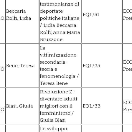
testimonianze di
Beccaria
deportate
EC
EQL/51
ZO
Rolfi, Lidia
politiche italiane
Pre
/ Lidia Beccaria
Rolfi, Anna Maria
Bruzzone
La
vittimizzazione
secondaria :
EC
Bene, Teresa
EQL/35
ZO
teoria e
Pre
fenomenologia /
Teresa Bene
Rivoluzione Z :
diventare adulti
EC
Blasi, Giulia
migliori con il
EQL/33
ZO
Pre
femminismo /
Giulia Blasi
Lo sviluppo