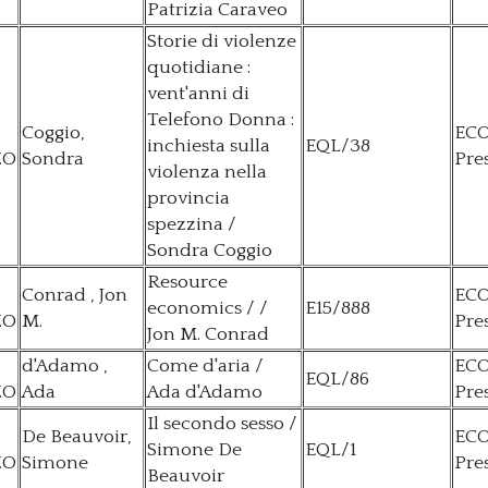
Patrizia Caraveo
Storie di violenze
quotidiane :
vent'anni di
Telefono Donna :
Coggio,
EC
inchiesta sulla
EQL/38
ZO
Sondra
Pre
violenza nella
provincia
spezzina /
Sondra Coggio
Resource
Conrad , Jon
EC
economics / /
E15/888
ZO
M.
Pre
Jon M. Conrad
d'Adamo ,
Come d'aria /
EC
EQL/86
ZO
Ada
Ada d'Adamo
Pre
Il secondo sesso /
De Beauvoir,
EC
Simone De
EQL/1
ZO
Simone
Pre
Beauvoir