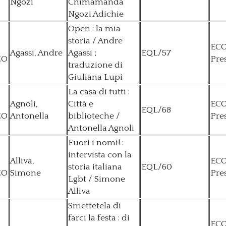
Ngozi
Chimamanda
Ngozi Adichie
Open : la mia
storia / Andre
EC
Agassi, Andre
Agassi ;
EQL/57
ZO
Pre
traduzione di
Giuliana Lupi
La casa di tutti :
Agnoli,
Città e
EC
EQL/68
ZO
Antonella
biblioteche /
Pre
Antonella Agnoli
Fuori i nomi! :
intervista con la
Alliva,
EC
storia italiana
EQL/60
ZO
Simone
Pre
Lgbt / Simone
Alliva
Smettetela di
farci la festa : di
EC