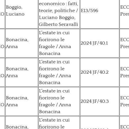
economico : fatti,
Boggio,
EC
teorie, politiche /
E13/596
ZO
Luciano
Pre
Luciano Boggio,
Gilberto Seravalli
L'estate in cui
Bonacina,
fiorirono le
EC
2024 JF/40.1
ZO
Anna
fragole / Anna
Pre
Bonacina
L'estate in cui
Bonacina,
fiorirono le
EC
2024 JF/40.2
ZO
Anna
fragole / Anna
Pre
Bonacina
L'estate in cui
Bonacina,
fiorirono le
EC
2024 JF/40.3
ZO
Anna
fragole / Anna
Pre
Bonacina
L'estate in cui
Bonacina,
fiorirono le
EC