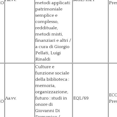
ZO
metodi applicati:
Pre
patrimoniale
semplice e
complesso,
reddituale,
metodi misti,
finanziari e altri /
a cura di Giorgio
Pellati, Luigi
Rinaldi
Culture e
funzione sociale
della biblioteca :
memoria,
organizzazione,
EC
Aa.vv.
futuro : studi in
EQL/69
ZO
Pre
onore di
Giovanni Di