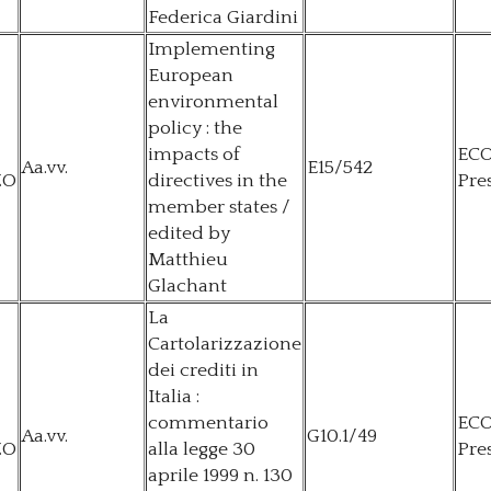
Federica Giardini
Implementing
European
environmental
policy : the
impacts of
EC
Aa.vv.
E15/542
ZO
directives in the
Pre
member states /
edited by
Matthieu
Glachant
La
Cartolarizzazione
dei crediti in
Italia :
commentario
EC
Aa.vv.
G10.1/49
ZO
alla legge 30
Pre
aprile 1999 n. 130