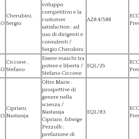
sviluppo
competitivo e la
Cherubini,
EC
customer
AZ8.4/588
ZO
Sergio
Pre
satisfaction : ad
uso di dirigenti e
consulenti /
Sergio Cherubini
Essere maschi tra
Ciccone ,
EC
potere e libertà /
EQL/25
ZO
Stefano
Pre
Stefano Ciccone
Oltre Marie :
prospettive di
genere nella
scienza /
Cipriani,
EC
Nastassja
EQL/83
ZO
Nastassja
Pre
Cipriani, Edwige
Pezzulli ;
prefazione di