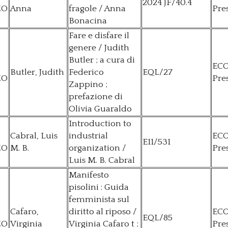
2024 JF/40.4
ZO
Anna
fragole / Anna
Pre
Bonacina
Fare e disfare il
genere / Judith
Butler ; a cura di
EC
Butler, Judith
Federico
EQL/27
ZO
Pre
Zappino ;
prefazione di
Olivia Guaraldo
Introduction to
Cabral, Luis
industrial
EC
E11/531
ZO
M. B.
organization /
Pre
Luis M. B. Cabral
Manifesto
pisolini : Guida
femminista sul
Cafaro,
diritto al riposo /
EC
EQL/85
ZO
Virginia
Virginia Cafaro t ;
Pre