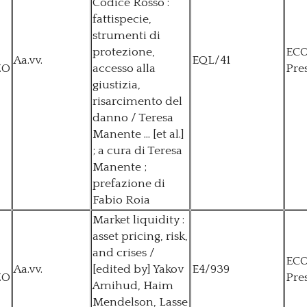
Codice Rosso :
fattispecie,
strumenti di
protezione,
EC
Aa.vv.
EQL/41
ZO
accesso alla
Pre
giustizia,
risarcimento del
danno / Teresa
Manente ... [et al.]
; a cura di Teresa
Manente ;
prefazione di
Fabio Roia
Market liquidity :
asset pricing, risk,
and crises /
EC
Aa.vv.
[edited by] Yakov
E4/939
ZO
Pre
Amihud, Haim
Mendelson, Lasse