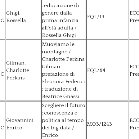
: educazione di
Ghigi,
genere dalla
EC
EQL/19
ZO
Rossella
prima infanzia
Pre
all'età adulta /
Rossella Ghigi
Muoviamo le
montagne /
Charlotte Perkins
Gilman,
Gilman ;
EC
Charlotte
EQL/84
ZO
prefazione di
Pre
Perkins
Eleonora Federici
; traduzione di
Beatrice Gnassi
Scegliere il futuro
: conoscenza e
Giovannini,
politica al tempo
EC
MQ3/1243
ZO
Enrico
dei big data /
Pre
Enrico