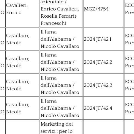
aziendale /
Cavalieri,
EC
Enrico Cavalieri,
MGZ/4754
ZO
Enrico
Pre
Rosella Ferraris
Franceschi
Il lama
Cavallaro,
EC
dell'Alabama /
2024 JF/42.1
ZO
Nicolò
Pre
Nicolò Cavallaro
Il lama
Cavallaro,
EC
dell'Alabama /
2024 JF/42.2
ZO
Nicolò
Pre
Nicolò Cavallaro
Il lama
Cavallaro,
EC
dell'Alabama /
2024 JF/42.3
ZO
Nicolò
Pre
Nicolò Cavallaro
Il lama
Cavallaro,
EC
dell'Alabama /
2024 JF/42.4
ZO
Nicolò
Pre
Nicolò Cavallaro
Marketing dei
servizi : per lo