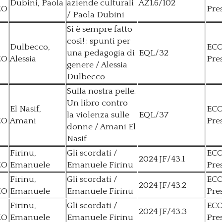
Dubini, Paola
aziende culturali
AZ1.6/102
ZO
Pre
/ Paola Dubini
Si è sempre fatto
così! : spunti per
Dulbecco,
EC
una pedagogia di
EQL/32
ZO
Alessia
Pre
genere / Alessia
Dulbecco
Sulla nostra pelle.
Un libro contro
El Nasif,
EC
la violenza sulle
EQL/37
ZO
Amani
Pre
donne / Amani El
Nasif
Firinu,
Gli scordati /
EC
2024 JF/43.1
ZO
Emanuele
Emanuele Firinu
Pre
Firinu,
Gli scordati /
EC
2024 JF/43.2
ZO
Emanuele
Emanuele Firinu
Pre
Firinu,
Gli scordati /
EC
2024 JF/43.3
ZO
Emanuele
Emanuele Firinu
Pre