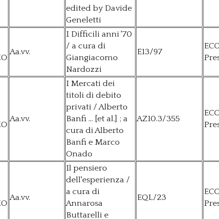
edited by Davide
Geneletti
I Difficili anni '70
/ a cura di
EC
Aa.vv.
E13/97
ZO
Giangiacomo
Pre
Nardozzi
I Mercati dei
titoli di debito
privati / Alberto
EC
Aa.vv.
Banfi ... [et al.] ; a
AZ10.3/355
ZO
Pre
cura di Alberto
Banfi e Marco
Onado
Il pensiero
dell'esperienza /
a cura di
EC
Aa.vv.
EQL/23
ZO
Annarosa
Pre
Buttarelli e