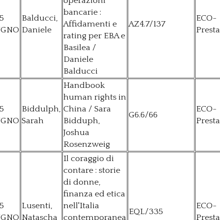
operazioni
bancarie :
5
Balducci,
ECO-
Affidamenti e
AZ4.7/137
UGNO
Daniele
Presta
rating per EBA e
Basilea /
Daniele
Balducci
Handbook
human rights in
5
Biddulph,
China / Sara
ECO-
G6.6/66
UGNO
Sarah
Bidduph,
Presta
Joshua
Rosenzweig
Il coraggio di
contare : storie
di donne,
finanza ed etica
5
Lusenti,
nell'Italia
ECO-
EQL/335
UGNO
Natascha
contemporanea
Presta