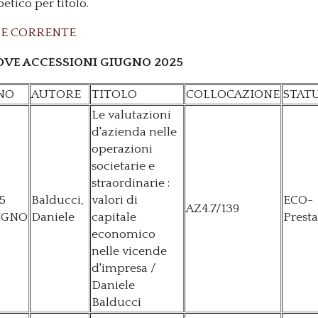
betico per titolo.
E CORRENTE
VE ACCESSIONI GIUGNO 2025
NO
AUTORE
TITOLO
COLLOCAZIONE
STAT
Le valutazioni
d'azienda nelle
operazioni
societarie e
straordinarie :
5
Balducci,
valori di
ECO-
AZ4.7/139
UGNO
Daniele
capitale
Presta
economico
nelle vicende
d'impresa /
Daniele
Balducci