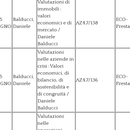
Valutazioni di
immobili :
valori
5
Balducci,
ECO-
economici e di
AZ4.7/138
UGNO
Daniele
Presta
mercato /
Daniele
Balducci
Valutazioni
nelle aziende in
crisi : Valori
economici, di
5
Balducci,
ECO-
bilancio, di
AZ4.7/136
UGNO
Daniele
Presta
sostenibilità e
di congruità /
Daniele
Balducci
Valutazioni
nelle