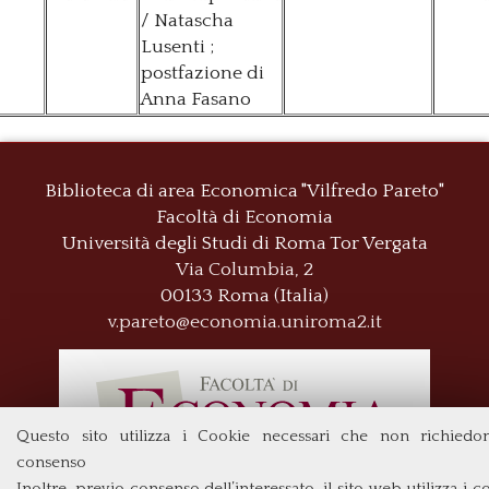
/ Natascha
Lusenti ;
postfazione di
Anna Fasano
Biblioteca di area Economica "Vilfredo Pareto"
Facoltà di Economia
Università degli Studi di Roma
Tor Vergata
Via Columbia, 2
00133 Roma (Italia)
v.pareto@economia.uniroma2.it
Questo sito utilizza i Cookie necessari che non richiedo
consenso
Inoltre, previo consenso dell’interessato, il sito web utilizza i c