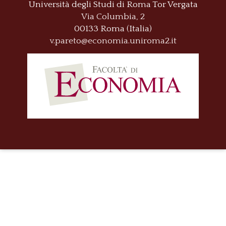
Università degli Studi di Roma
Tor Vergata
Via Columbia, 2
00133 Roma (Italia)
v.pareto@economia.uniroma2.it