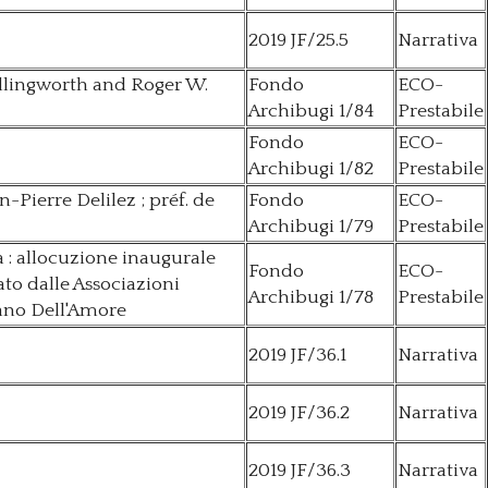
2019 JF/25.5
Narrativa
Cullingworth and Roger W.
Fondo
ECO-
Archibugi 1/84
Prestabile
Fondo
ECO-
Archibugi 1/82
Prestabile
-Pierre Delilez ; préf. de
Fondo
ECO-
Archibugi 1/79
Prestabile
 : allocuzione inaugurale
Fondo
ECO-
to dalle Associazioni
Archibugi 1/78
Prestabile
rdano Dell'Amore
2019 JF/36.1
Narrativa
2019 JF/36.2
Narrativa
2019 JF/36.3
Narrativa