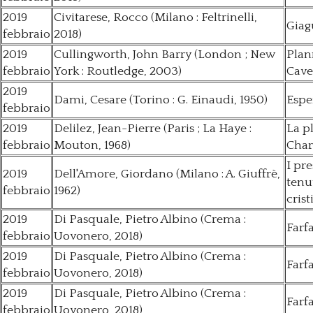
2019
Civitarese, Rocco (Milano : Feltrinelli,
Giagu
febbraio
2018)
2019
Cullingworth, John Barry (London ; New
Plan
febbraio
York : Routledge, 2003)
Cave
2019
Dami, Cesare (Torino : G. Einaudi, 1950)
Espe
febbraio
2019
Delilez, Jean-Pierre (Paris ; La Haye :
La pl
febbraio
Mouton, 1968)
Char
I pr
2019
Dell'Amore, Giordano (Milano : A. Giuffrè,
tenu
febbraio
1962)
cris
2019
Di Pasquale, Pietro Albino (Crema :
Farfa
febbraio
Uovonero, 2018)
2019
Di Pasquale, Pietro Albino (Crema :
Farfa
febbraio
Uovonero, 2018)
2019
Di Pasquale, Pietro Albino (Crema :
Farfa
febbraio
Uovonero, 2018)