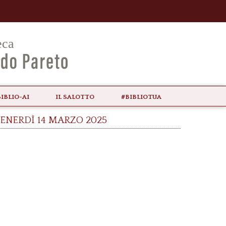
biblio-ai
il Salotto
#bibliotua
venerdì 14 marzo 2025